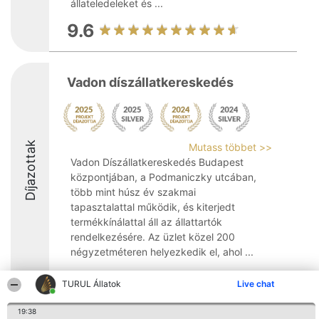
állateledeleket és ...
9.6
Vadon díszállatkereskedés
Díjazottak
Mutass többet >>
Vadon Díszállatkereskedés Budapest
központjában, a Podmaniczky utcában,
több mint húsz év szakmai
tapasztalattal működik, és kiterjedt
termékkínálattal áll az állattartók
rendelkezésére. Az üzlet közel 200
négyzetméteren helyezkedik el, ahol ...
9.2
TURUL Állatok
Live chat
19:38