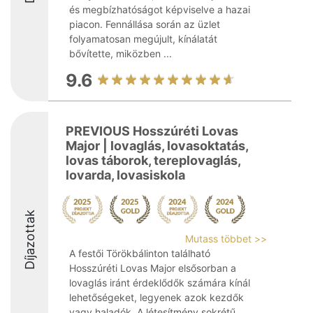
és megbízhatóságot képviselve a hazai
piacon. Fennállása során az üzlet
folyamatosan megújult, kínálatát
bővítette, miközben ...
9.6
PREVIOUS Hosszúréti Lovas
Major | lovaglás, lovasoktatás,
lovas táborok, tereplovaglás,
lovarda, lovasiskola
Díjazottak
Mutass többet >>
A festői Törökbálinton található
Hosszúréti Lovas Major elsősorban a
lovaglás iránt érdeklődők számára kínál
lehetőségeket, legyenek azok kezdők
vagy haladók. A létesítmény sokrétű