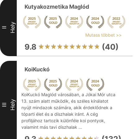
Kutyakozmetika Maglód
Hely
II
Mutass többet >>
9.8
(40)
KoiKuckó
KoiKuckó Maglód városában, a Jókai Mór utca
13. szám alatt működik, és széles kínálatot
Hely
III
nyújt mindazok számára, akik érdeklődnek a
tóparti élet és a díszhalak iránt. A cég
profiljához tartozik különféle koi pontyok,
valamint más tavi díszhalak ...