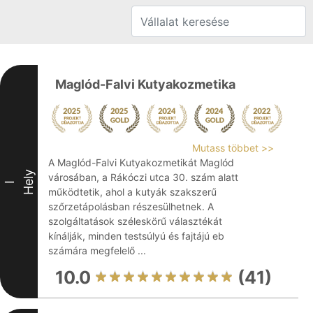
Maglód-Falvi Kutyakozmetika
Mutass többet >>
A Maglód-Falvi Kutyakozmetikát Maglód
Hely
városában, a Rákóczi utca 30. szám alatt
I
működtetik, ahol a kutyák szakszerű
szőrzetápolásban részesülhetnek. A
szolgáltatások széleskörű választékát
kínálják, minden testsúlyú és fajtájú eb
számára megfelelő ...
10.0
(41)