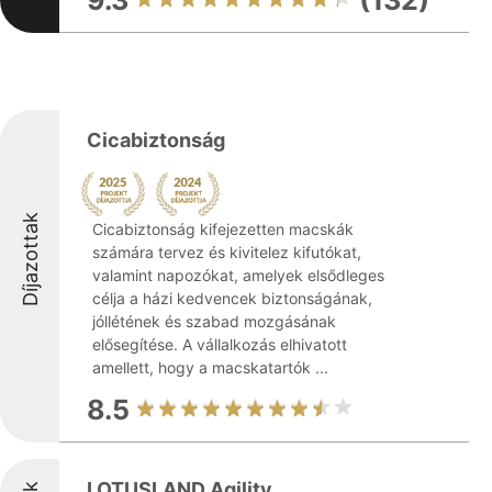
9.3
(132)
Cicabiztonság
Díjazottak
Cicabiztonság kifejezetten macskák
számára tervez és kivitelez kifutókat,
valamint napozókat, amelyek elsődleges
célja a házi kedvencek biztonságának,
jóllétének és szabad mozgásának
elősegítése. A vállalkozás elhivatott
amellett, hogy a macskatartók ...
8.5
LOTUSLAND Agility