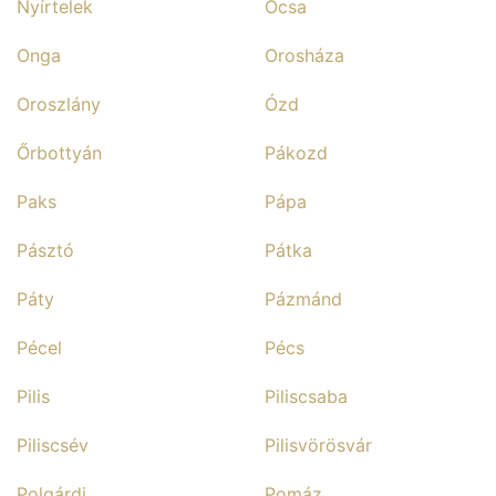
Nyírtelek
Ócsa
Onga
Orosháza
Oroszlány
Ózd
Őrbottyán
Pákozd
Paks
Pápa
Pásztó
Pátka
Páty
Pázmánd
Pécel
Pécs
Pilis
Piliscsaba
Piliscsév
Pilisvörösvár
Polgárdi
Pomáz