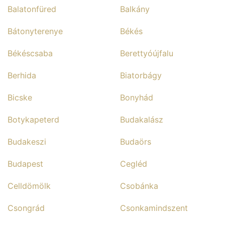
Balatonfüred
Balkány
Bátonyterenye
Békés
Békéscsaba
Berettyóújfalu
Berhida
Biatorbágy
Bicske
Bonyhád
Botykapeterd
Budakalász
Budakeszi
Budaörs
Budapest
Cegléd
Celldömölk
Csobánka
Csongrád
Csonkamindszent