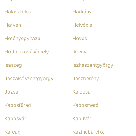
Halásztelek
Harkány
Hatvan
Helvécia
Hetényegyháza
Heves
Hódmezővásárhely
Ikrény
Isaszeg
Iszkaszentgyörgy
Jászalsószentgyörgy
Jászberény
Józsa
Kalocsa
Kaposfüred
Kaposmérő
Kaposvár
Kapuvár
Karcag
Kazincbarcika