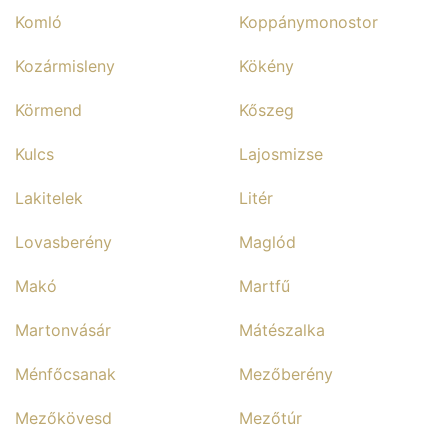
Komló
Koppánymonostor
Kozármisleny
Kökény
Körmend
Kőszeg
Kulcs
Lajosmizse
Lakitelek
Litér
Lovasberény
Maglód
Makó
Martfű
Martonvásár
Mátészalka
Ménfőcsanak
Mezőberény
Mezőkövesd
Mezőtúr