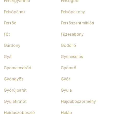
Fehérgyarmat
Felsőgöd
Felsőpáhok
Felsőpakony
Fertőd
Fertőszentmiklós
Fót
Füzesabony
Gárdony
Gödöllő
Gyál
Gyenesdiás
Gyomaendrőd
Gyömrő
Gyöngyös
Győr
Győrújbarát
Gyula
Gyulafirátót
Hajdúböszörmény
Hajdúszoboszló
Haláp