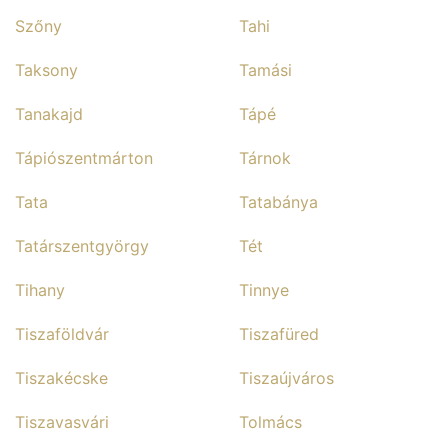
Szőny
Tahi
Taksony
Tamási
Tanakajd
Tápé
Tápiószentmárton
Tárnok
Tata
Tatabánya
Tatárszentgyörgy
Tét
Tihany
Tinnye
Tiszaföldvár
Tiszafüred
Tiszakécske
Tiszaújváros
Tiszavasvári
Tolmács