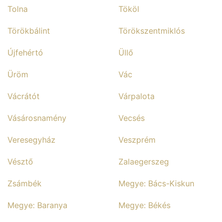
Tolna
Tököl
Törökbálint
Törökszentmiklós
Újfehértó
Üllő
Üröm
Vác
Vácrátót
Várpalota
Vásárosnamény
Vecsés
Veresegyház
Veszprém
Vésztő
Zalaegerszeg
Zsámbék
Megye: Bács-Kiskun
Megye: Baranya
Megye: Békés