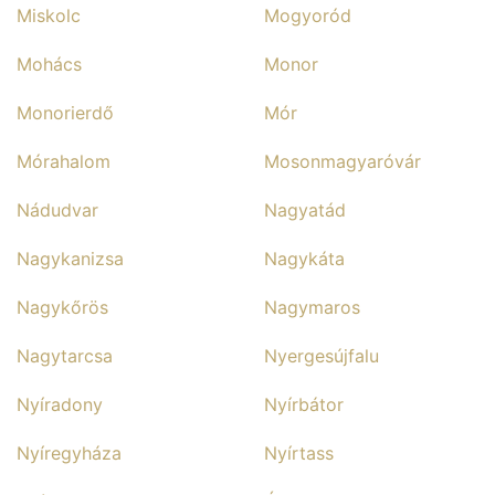
Miskolc
Mogyoród
Mohács
Monor
Monorierdő
Mór
Mórahalom
Mosonmagyaróvár
Nádudvar
Nagyatád
Nagykanizsa
Nagykáta
Nagykőrös
Nagymaros
Nagytarcsa
Nyergesújfalu
Nyíradony
Nyírbátor
Nyíregyháza
Nyírtass