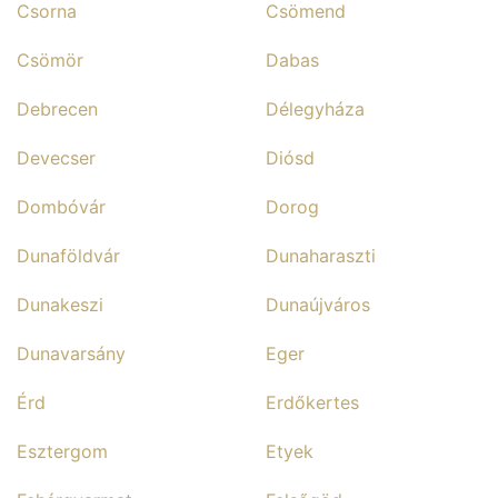
Csorna
Csömend
Csömör
Dabas
Debrecen
Délegyháza
Devecser
Diósd
Dombóvár
Dorog
Dunaföldvár
Dunaharaszti
Dunakeszi
Dunaújváros
Dunavarsány
Eger
Érd
Erdőkertes
Esztergom
Etyek