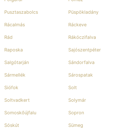
Pusztaszabolcs
Püspökladány
Rácalmás
Ráckeve
Rád
Rákóczifalva
Raposka
Sajószentpéter
Salgótarján
Sándorfalva
Sármellék
Sárospatak
Siófok
Solt
Soltvadkert
Solymár
Somoskőújfalu
Sopron
Sóskút
Sümeg