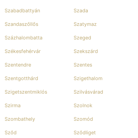
Szabadbattyán
Szada
Szandaszőllős
Szatymaz
Százhalombatta
Szeged
Székesfehérvár
Szekszárd
Szentendre
Szentes
Szentgotthárd
Szigethalom
Szigetszentmiklós
Szilvásvárad
Szirma
Szolnok
Szombathely
Szomód
Sződ
Sződliget