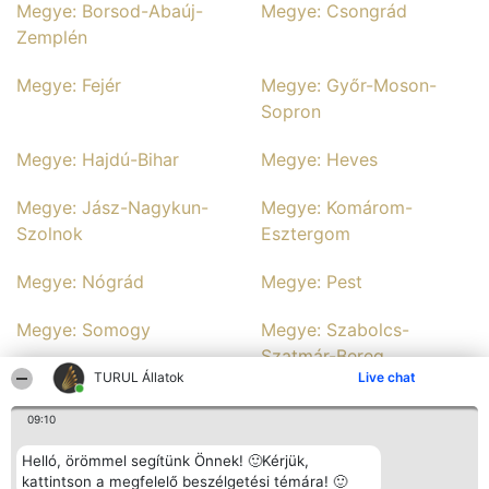
Megye: Borsod-Abaúj-
Megye: Csongrád
Zemplén
Megye: Fejér
Megye: Győr-Moson-
Sopron
Megye: Hajdú-Bihar
Megye: Heves
Megye: Jász-Nagykun-
Megye: Komárom-
Szolnok
Esztergom
Megye: Nógrád
Megye: Pest
Megye: Somogy
Megye: Szabolcs-
Szatmár-Bereg
TURUL Állatok
Live chat
Megye: Tolna
Megye: Vas
09:10
Megye: Veszprém
Megye: Zala
Helló, örömmel segítünk Önnek! 🙂Kérjük,
kattintson a megfelelő beszélgetési témára! 🙂