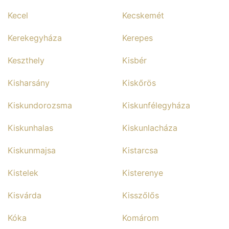
Kecel
Kecskemét
Kerekegyháza
Kerepes
Keszthely
Kisbér
Kisharsány
Kiskőrös
Kiskundorozsma
Kiskunfélegyháza
Kiskunhalas
Kiskunlacháza
Kiskunmajsa
Kistarcsa
Kistelek
Kisterenye
Kisvárda
Kisszőlős
Kóka
Komárom