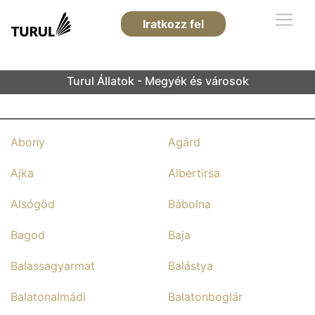
Iratkozz fel
Turul Állatok - Megyék és városok
Abony
Agárd
Ajka
Albertirsa
Alsógöd
Bábolna
Bagod
Baja
Balassagyarmat
Balástya
Balatonalmádi
Balatonboglár