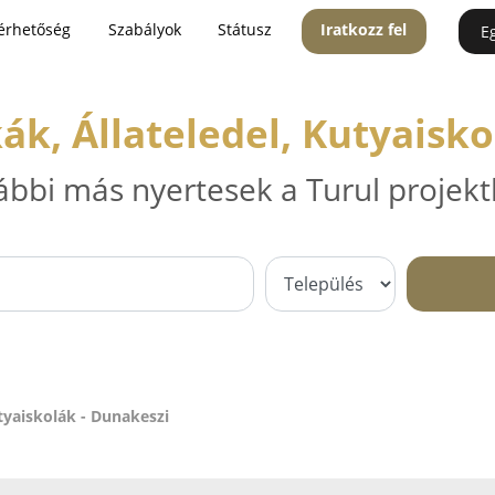
érhetőség
Szabályok
Státusz
Iratkozz fel
E
k, Állateledel, Kutyaisko
ábbi más nyertesek a Turul projekt
tyaiskolák - Dunakeszi