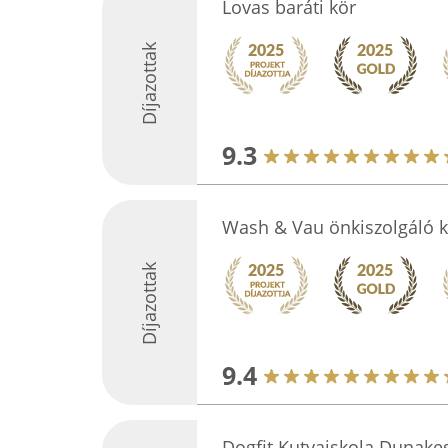
Lovas baráti kör
Díjazottak
9.3
Wash & Vau önkiszolgáló 
Díjazottak
9.4
Dogfit Kutyaiskola Dunakes