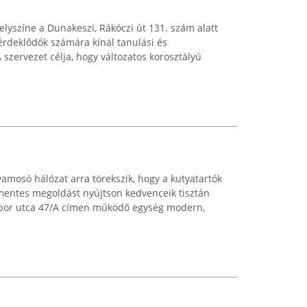
elyszíne a Dunakeszi, Rákóczi út 131. szám alatt
t érdeklődők számára kínál tanulási és
 szervezet célja, hogy változatos korosztályú
amosó hálózat arra törekszik, hogy a kutyatartók
entes megoldást nyújtson kedvenceik tisztán
ábor utca 47/A címen működő egység modern,