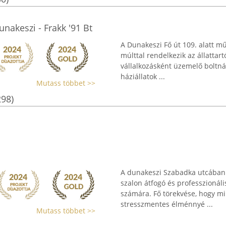
unakeszi - Frakk '91 Bt
A Dunakeszi Fő út 109. alatt m
múlttal rendelkezik az állattar
vállalkozásként üzemelő boltnál
háziállatok ...
Mutass többet >>
298)
A dunakeszi Szabadka utcában 
szalon átfogó és professzionáli
számára. Fő törekvése, hogy 
stresszmentes élménnyé ...
Mutass többet >>