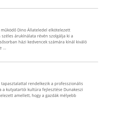
működő Dino Állateledel elkötelezett
széles árukínálata révén szolgálja ki a
 elsősorban házi kedvencek számára kínál kiváló
 ...
tapasztalattal rendelkezik a professzionális
a a kutyatartói kultúra fejlesztése Dunakeszi
elezett amellett, hogy a gazdák mélyebb