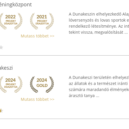
réningközpont
A Dunakeszin elhelyezkedő Ala
lóversenyzés és lovas sportok 
rendelkező létesítménye. Az i
tekint vissza, megvalósítását ...
Mutass többet >>
akeszi
A Dunakeszi területén elhelyez
az állatok és a természet iránti
számára maradandó élményeket k
árasztó tanya ...
Mutass többet >>