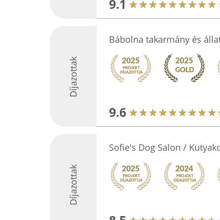
9.1
Bábolna takarmány és állat
Díjazottak
9.6
Sofie's Dog Salon / Kutya
Díjazottak