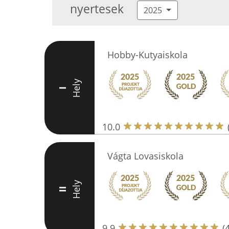
nyertesek
2025
Hobby-Kutyaiskola
Hely
I
10.0
Vágta Lovasiskola
Hely
II
9.9
(