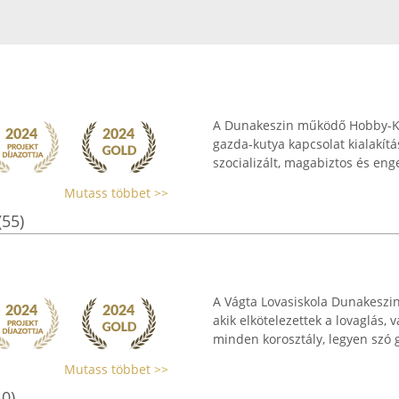
A Dunakeszin működő Hobby-Kuty
gazda-kutya kapcsolat kialakítás
szocializált, magabiztos és eng
Mutass többet >>
(55)
A Vágta Lovasiskola Dunakeszin
akik elkötelezettek a lovaglás, v
minden korosztály, legyen szó gy
Mutass többet >>
40)