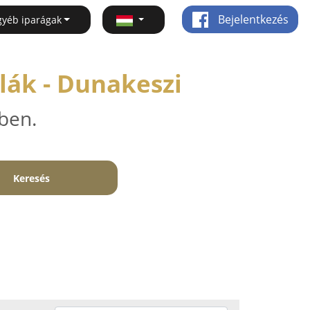
Bejelentkezés
gyéb iparágak
lák - Dunakeszi
ben.
Keresés