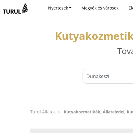
Nyertesek
Megyék és városok
El
Kutyakozmetiká
Tov
Turul Állatok
Kutyakozmetikák, Állateledel, Ku