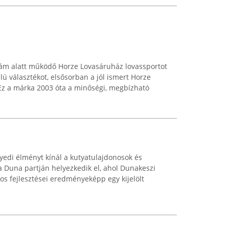
zám alatt működő Horze Lovasáruház lovassportot
ú választékot, elsősorban a jól ismert Horze
Ez a márka 2003 óta a minőségi, megbízható
edi élményt kínál a kutyatulajdonosok és
a Duna partján helyezkedik el, ahol Dunakeszi
s fejlesztései eredményeképp egy kijelölt
.