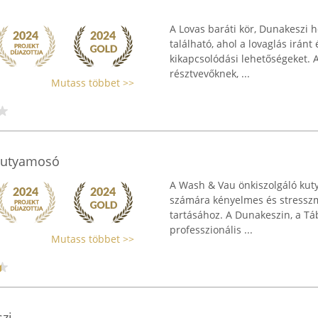
A Lovas baráti kör, Dunakeszi h
található, ahol a lovaglás irán
kikapcsolódási lehetőségeket. A
résztvevőknek, ...
Mutass többet >>
kutyamosó
A Wash & Vau önkiszolgáló kuty
számára kényelmes és stresszm
tartásához. A Dunakeszin, a T
professzionális ...
Mutass többet >>
zi