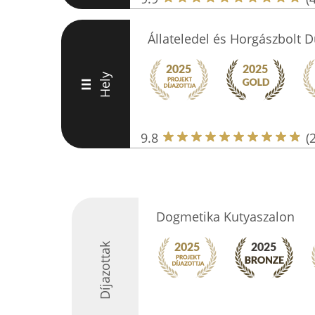
Állateledel és Horgászbolt D
Hely
III
9.8
(
Dogmetika Kutyaszalon
Díjazottak