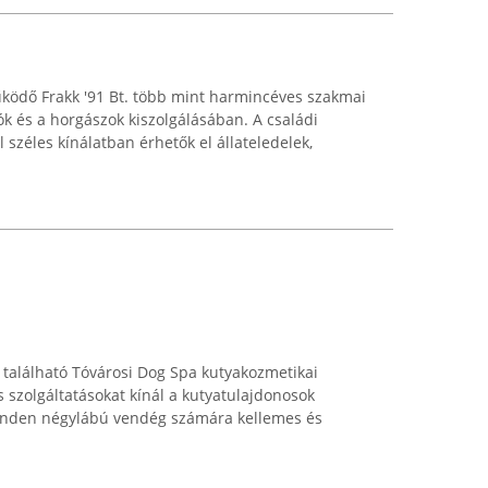
űködő Frakk '91 Bt. több mint harmincéves szakmai
tók és a horgászok kiszolgálásában. A családi
 széles kínálatban érhetők el állateledelek,
található Tóvárosi Dog Spa kutyakozmetikai
s szolgáltatásokat kínál a kutyatulajdonosok
minden négylábú vendég számára kellemes és