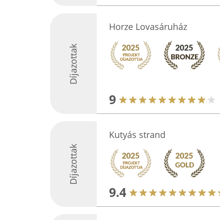
Horze Lovasáruház
Díjazottak
9
Kutyás strand
Díjazottak
9.4