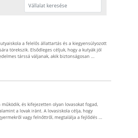
aiskola a felelős állattartás és a kiegyensúlyozott
ára törekszik. Elsődleges céljuk, hogy a kutyák jól
edelmes társsá váljanak, akik biztonságosan ...
 működik, és kifejezetten olyan lovasokat fogad,
alamint a lovak iránt. A lovasiskola célja, hogy
ermekről vagy felnőttről, megtalálja a fejlődés ...