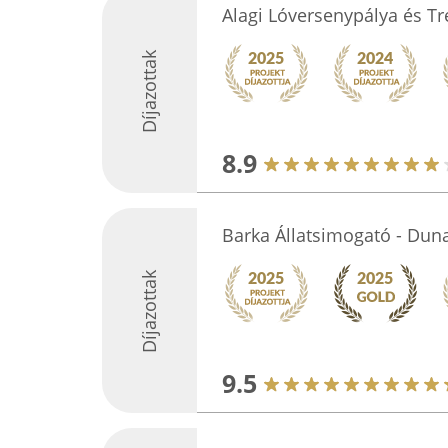
Alagi Lóversenypálya és T
Díjazottak
8.9
Barka Állatsimogató - Dun
Díjazottak
9.5