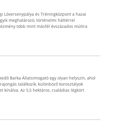
gi Lóversenypálya és Tréningközpont a hazai
egyik meghatározó, történelmi háttérrel
ntézmény több mint másfél évszázados múltra
kedő Barka Állatsimogató egy olyan helyszín, ahol
 rajongás találkozik, különböző korosztályok
ínálva. Az 5,5 hektáros, családias légkört