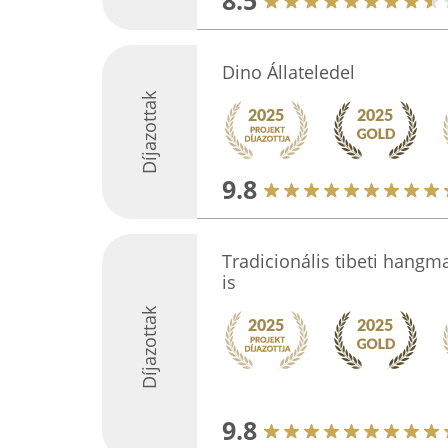
8.5
Dino Állateledel
Díjazottak
9.8
Tradicionális tibeti hangm
is
Díjazottak
9.8