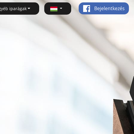
Bejelentkezés
gyéb iparágak