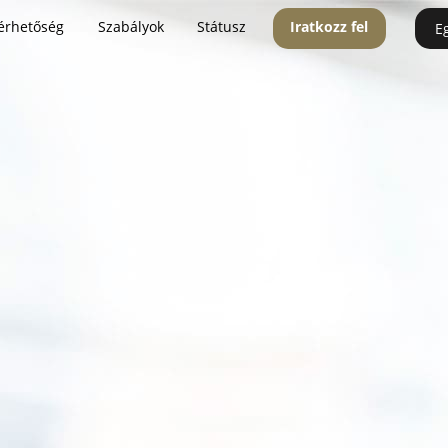
érhetőség
Szabályok
Státusz
Iratkozz fel
E