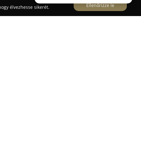
Ellenőrizze le
ogy élvezhesse sikerét.
 takarmány és állateledel bolt
a Hunyadi János
 el, az Alkotmány utca felől közelíthető meg. Ez a
rendelkezik magas minőségű takarmányokból és
zi kedvencek és gazdasági állatok számára
magában foglalja a speciális táplálkozási
egóriás árucikkeket is, amelyek elősegítik az
t hosszú távon.
n emelik ki a bolt színvonalas termékválasztékát,
es és udvarias kiszolgálását. Az üzletben
ik az érdeklődőket a megfelelő takarmány vagy