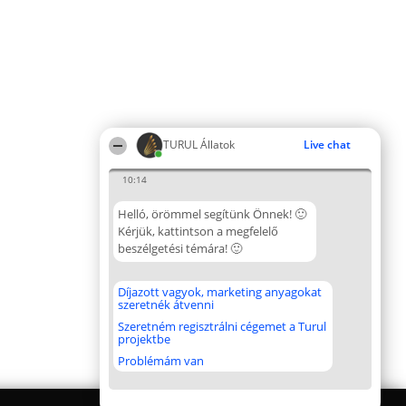
TURUL Állatok
Live chat
10:14
Helló, örömmel segítünk Önnek! 🙂
Kérjük, kattintson a megfelelő
beszélgetési témára! 🙂
Díjazott vagyok, marketing anyagokat
szeretnék átvenni
Szeretném regisztrálni cégemet a Turul
projektbe
Problémám van