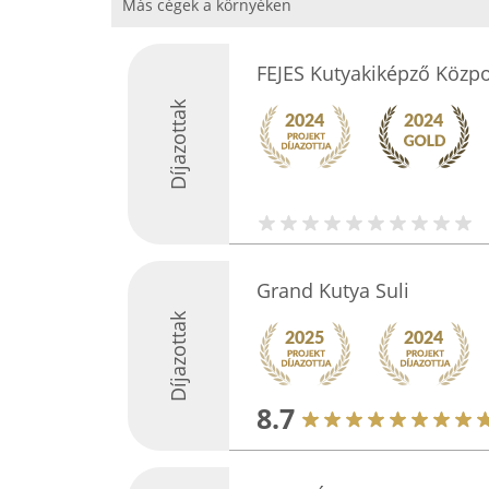
Más cégek a környéken
FEJES Kutyakiképző Közp
Díjazottak
Grand Kutya Suli
Díjazottak
8.7