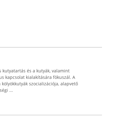
s kutyatartás és a kutyák, valamint
s kapcsolat kialakítására fókuszál. A
 kölyökkutyák szocializációja, alapvető
égi ...