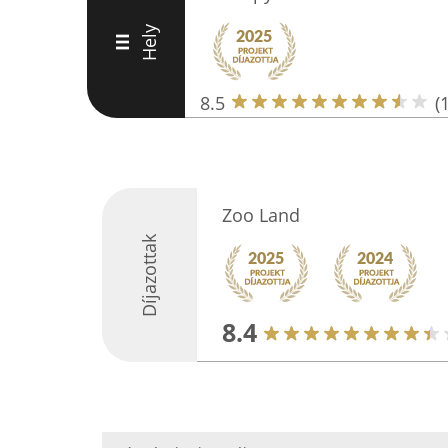
Hely
III
8.5
(
Zoo Land
Díjazottak
8.4