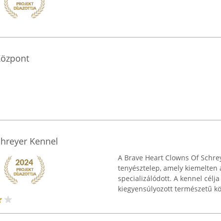
Központ
chreyer Kennel
A Brave Heart Clowns Of Schr
tenyésztelep, amely kiemelten
specializálódott. A kennel célja
kiegyensúlyozott természetű köl