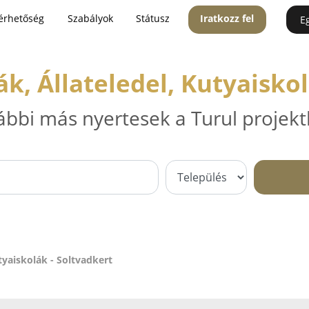
érhetőség
Szabályok
Státusz
Iratkozz fel
E
, Állateledel, Kutyaiskol
ábbi más nyertesek a Turul projekt
tyaiskolák - Soltvadkert