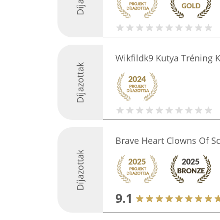
Wikfildk9 Kutya Tréning 
Díjazottak
Brave Heart Clowns Of S
Díjazottak
9.1