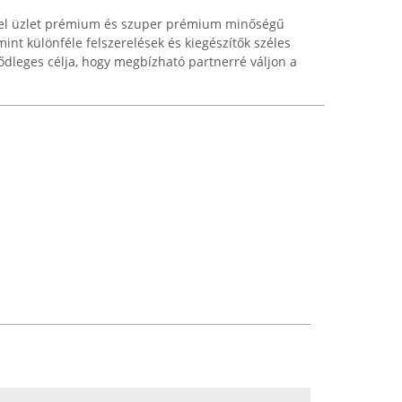
edel üzlet prémium és szuper prémium minőségű
int különféle felszerelések és kiegészítők széles
lsődleges célja, hogy megbízható partnerré váljon a