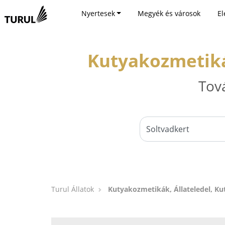
Nyertesek
Megyék és városok
El
Kutyakozmetikák
Tov
Turul Állatok
Kutyakozmetikák, Állateledel, Ku