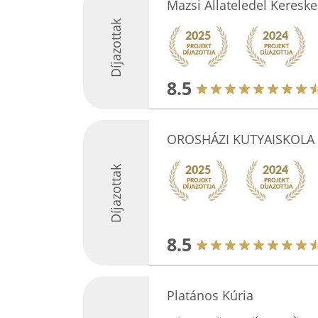
Mazsi Állateledel Keresk
Díjazottak
8.5
OROSHÁZI KUTYAISKOLA
Díjazottak
8.5
Platános Kúria