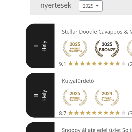
nyertesek
2025
Stellar Doodle Cavapoos & 
Hely
I
9.1
(
Kutyafürdető
Hely
II
8.7
(
Snoopy állateledel üzlet Sol