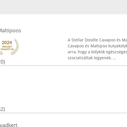
Maltipoos
A Stellar Doodle Cavapoo és M
Cavapoo és Maltipoo kutyakölyk
arra, hogy a kölykök egészsége
szocializáltak legyenek, ...
20)
32)
tvadkert