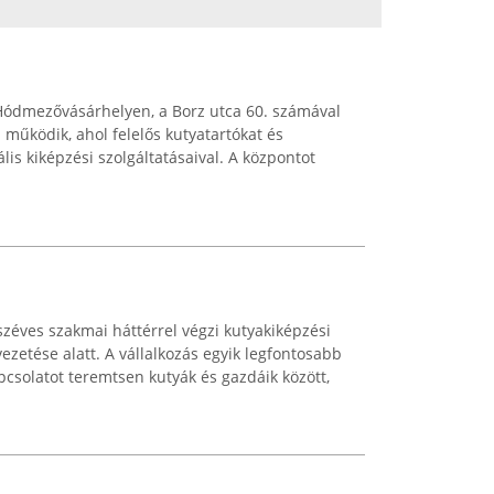
Hódmezővásárhelyen, a Borz utca 60. számával
 működik, ahol felelős kutyatartókat és
lis kiképzési szolgáltatásaival. A központot
zéves szakmai háttérrel végzi kutyakiképzési
zetése alatt. A vállalkozás egyik legfontosabb
csolatot teremtsen kutyák és gazdáik között,