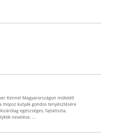
eyer Kennel Magyarországon működő
 a mopsz kutyák gondos tenyésztésére
 kizárólag egészséges, fajtatiszta,
ykök nevelése, ...