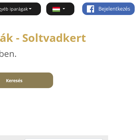
Bejelentkezés
gyéb iparágak
ák - Soltvadkert
ben.
Keresés