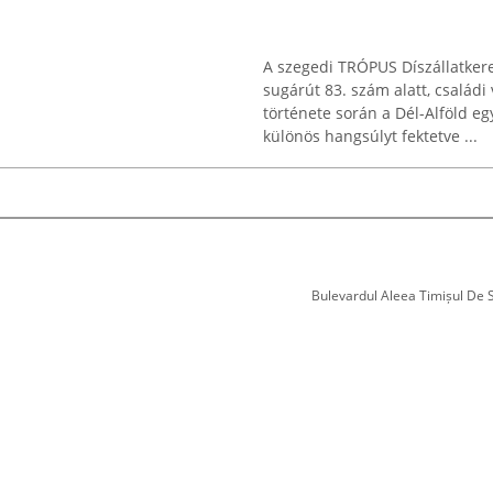
A szegedi TRÓPUS Díszállatker
sugárút 83. szám alatt, család
története során a Dél-Alföld eg
különös hangsúlyt fektetve ...
Bulevardul Aleea Timișul De Sus