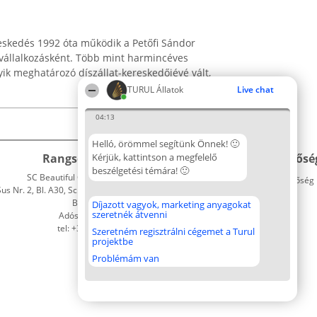
eskedés 1992 óta működik a Petőfi Sándor
i vállalkozásként. Több mint harmincéves
yik meghatározó díszállat-kereskedőjévé vált,
TURUL Állatok
Live chat
04:13
Helló, örömmel segítünk Önnek! 🙂
Rangsorszervező
Kérjük, kattintson a megfelelő
Népszavazás
Elérhetősé
beszélgetési témára! 🙂
SC Beautiful Company S.R.L.
Nyertesek
Elérhetőség
 Nr. 2, Bl. A30, Sc. A, Et. 4, Ap. 13
Az összes
Bukarest 53-238
díjazottak
Díjazott vagyok, marketing anyagokat
szeretnék átvenni
Adószám 36737675
listája
tel: +363 033 425 71
Szabályok
Szeretném regisztrálni cégemet a Turul
projektbe
Státusz
Polityka
Problémám van
Prywatności