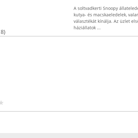
A soltvadkerti Snoopy állatel
kutya- és macskaeledelek, valam
választékát kínálja. Az üzlet e
háziállatok ...
18)