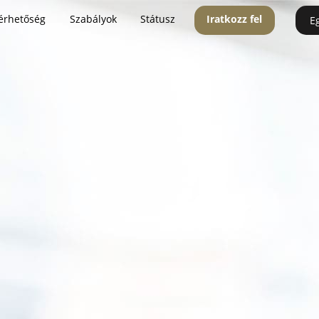
érhetőség
Szabályok
Státusz
Iratkozz fel
E