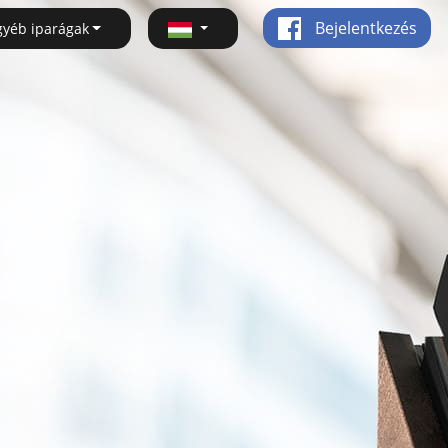
Bejelentkezés
gyéb iparágak