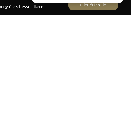
Ellenőrizze le
ogy élvezhesse sikerét.
eyer Kennel
Magyarországon működő
 a mopsz kutyák gondos tenyésztésére
 kizárólag egészséges, fajtatiszta,
lykök nevelése, akik megfelelően illeszkednek új
t kiskutyák mind hivatalos törzskönyvvel, magas
ültetett mikrochippel jutnak el az új gazdáikhoz,
os örökbefogadást és az állatvédelem felelős
 Heart Clowns Of Schreyer Kennel munkájában
ájárul ahhoz, hogy a kölykök már fiatalkorban