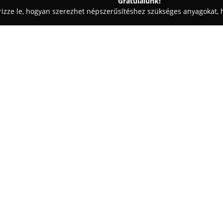
Gratulálunk!
rizze le, hogyan szerezhet népszerűsítéshez szükséges anyagokat, h
iskolák - Gyula
Brave Heart Clowns Of Schreyer Kennel
nnel
Egy cég:
A
Brave Heart Clowns Of Schr
tenyésztelep, amely kiemelten
specializálódott. A kennel célja
kiegyensúlyozott természetű kö
családjukhoz. A náluk születet
színvonalú védőoltásokkal és be
ezzel is elősegítve a biztonság
gyakorlatát.
A korai szocializáció a Brave
kiemelt szerepet kap, ami hozz