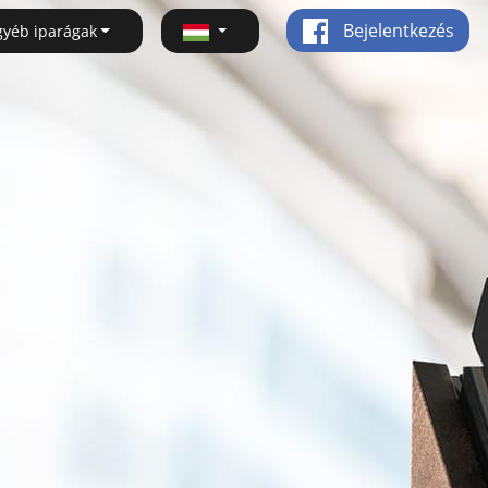
Bejelentkezés
gyéb iparágak