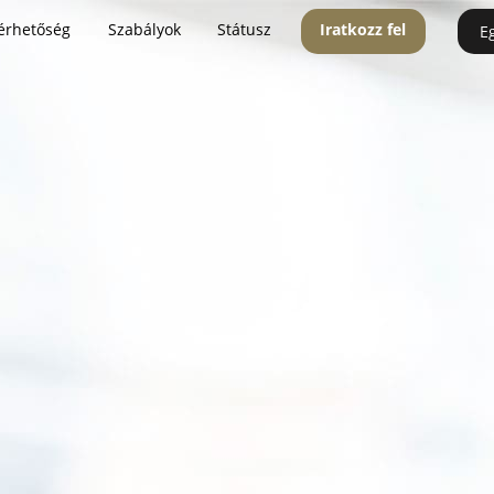
érhetőség
Szabályok
Státusz
Iratkozz fel
E