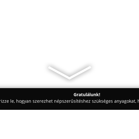
Gratulálunk!
rizze le, hogyan szerezhet népszerűsítéshez szükséges anyagokat, h
yaiskolák - Hódmezővásárhely
Égető Regina - Kozmetikus, Smin