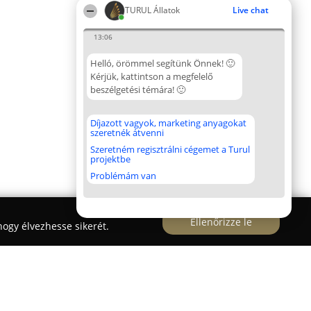
TURUL Állatok
Live chat
13:06
Helló, örömmel segítünk Önnek! 🙂
Kérjük, kattintson a megfelelő
beszélgetési témára! 🙂
Díjazott vagyok, marketing anyagokat
szeretnék átvenni
Szeretném regisztrálni cégemet a Turul
projektbe
Problémám van
Ellenőrizze le
ogy élvezhesse sikerét.
kes, 3D műszempilla építő