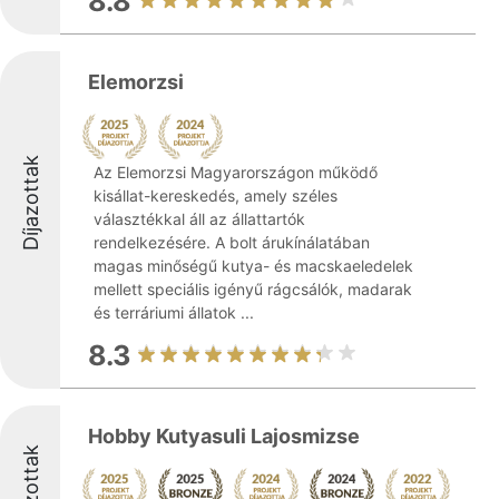
8.8
Elemorzsi
Díjazottak
Az Elemorzsi Magyarországon működő
kisállat-kereskedés, amely széles
választékkal áll az állattartók
rendelkezésére. A bolt árukínálatában
magas minőségű kutya- és macskaeledelek
mellett speciális igényű rágcsálók, madarak
és terráriumi állatok ...
8.3
Hobby Kutyasuli Lajosmizse
Díjazottak