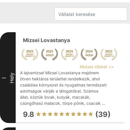
Mizsei Lovastanya
Mutass többet >>
A lajosmizsei Mizsei Lovastanya majdnem
Hely
ötven hektáros területtel rendelkezik, ahol
I
családias környezet és nyugalmas természeti
adottságok várják a látogatókat. Számos
állat, köztük lovak, kutyák, macskák,
csüngőhasú malacok, törpe pónik, csacsik ...
9.8
(39)