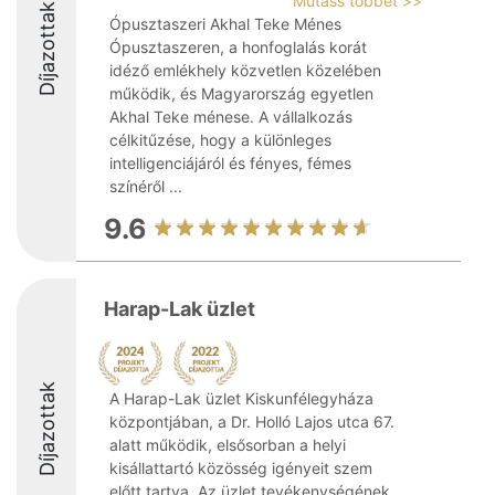
Mutass többet >>
Díjazottak
Ópusztaszeri Akhal Teke Ménes
Ópusztaszeren, a honfoglalás korát
idéző emlékhely közvetlen közelében
működik, és Magyarország egyetlen
Akhal Teke ménese. A vállalkozás
célkitűzése, hogy a különleges
intelligenciájáról és fényes, fémes
színéről ...
9.6
Harap-Lak üzlet
Díjazottak
A Harap-Lak üzlet Kiskunfélegyháza
központjában, a Dr. Holló Lajos utca 67.
alatt működik, elsősorban a helyi
kisállattartó közösség igényeit szem
előtt tartva. Az üzlet tevékenységének