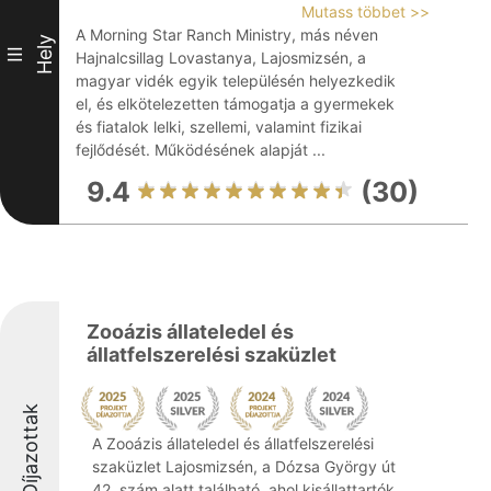
Mutass többet >>
A Morning Star Ranch Ministry, más néven
Hely
III
Hajnalcsillag Lovastanya, Lajosmizsén, a
magyar vidék egyik településén helyezkedik
el, és elkötelezetten támogatja a gyermekek
és fiatalok lelki, szellemi, valamint fizikai
fejlődését. Működésének alapját ...
9.4
(30)
Zooázis állateledel és
állatfelszerelési szaküzlet
Díjazottak
A Zooázis állateledel és állatfelszerelési
szaküzlet Lajosmizsén, a Dózsa György út
42. szám alatt található, ahol kisállattartók