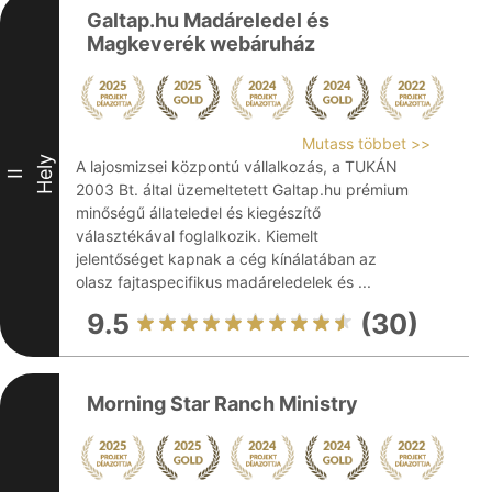
Galtap.hu Madáreledel és
Magkeverék webáruház
Mutass többet >>
Hely
A lajosmizsei központú vállalkozás, a TUKÁN
II
2003 Bt. által üzemeltetett Galtap.hu prémium
minőségű állateledel és kiegészítő
választékával foglalkozik. Kiemelt
jelentőséget kapnak a cég kínálatában az
olasz fajtaspecifikus madáreledelek és ...
9.5
(30)
Morning Star Ranch Ministry