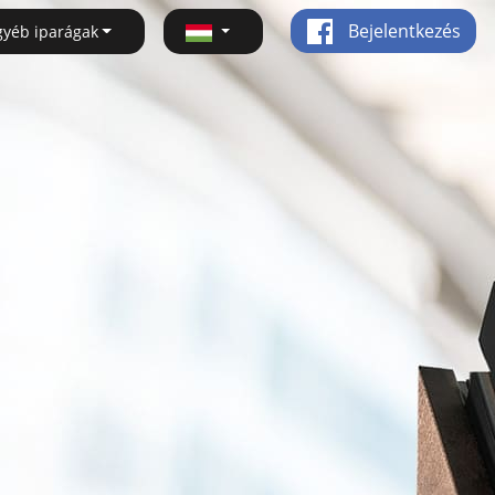
Bejelentkezés
gyéb iparágak