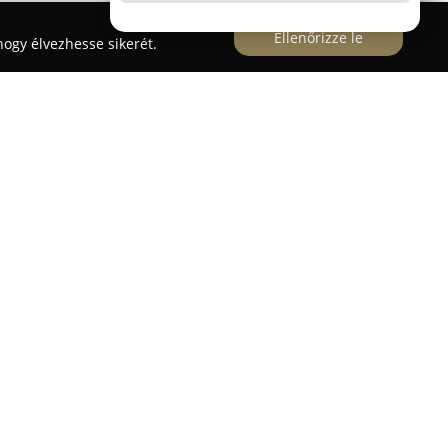
Ellenőrizze le
ogy élvezhesse sikerét.
1993 óta tevékenykedik Szentesen és környékén,
tosítva a gazdátlan állatok számára. Az
tan dolgozik azért, hogy javítsa a nehéz
skák életkörülményeit, valamint segítsen
 találni. A menhely eredetileg egy leromlott
 az állatbarátok és támogatók önfeláldozó
fejlődött. Az önkormányzattól kapott területre
osi egységet, macskaházat és külön a
lönítőket hoztak létre, ezzel biztosítva az állatok