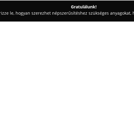
Gratulálunk!
rizze le, hogyan szerezhet népszerűsítéshez szükséges anyagokat, h
iskolák - Szentes
Herosz Szentesi Szervezete
Egy cég:
A
HEROSZ Szentesi Szervezete
menedéket és gondoskodást biz
egyesület fennállása óta elszán
helyzetbe került kutyák és mac
Mutass többet >>
számukra szerető, új otthonokat
tanyán kezdte működését, majd
hozzájárulásával folyamatosan 
modern kennelsorokat, állatorv
kölyökállatoknak kialakított elkü
szakszerű ellátását.