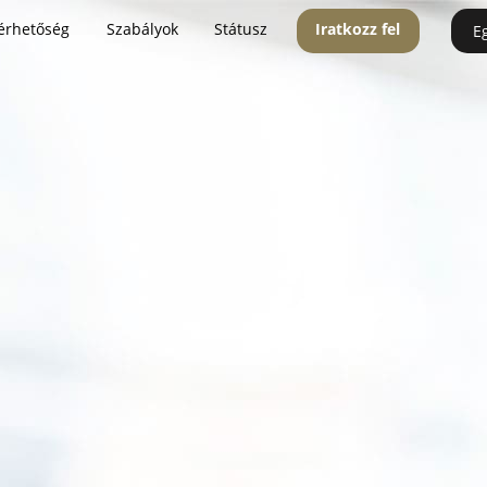
érhetőség
Szabályok
Státusz
Iratkozz fel
E