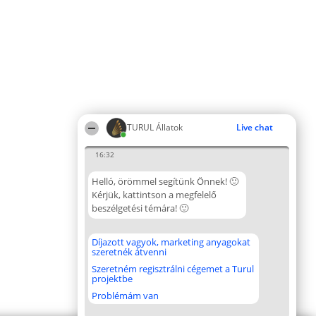
TURUL Állatok
Live chat
16:32
Helló, örömmel segítünk Önnek! 🙂
Kérjük, kattintson a megfelelő
beszélgetési témára! 🙂
Díjazott vagyok, marketing anyagokat
szeretnék átvenni
Szeretném regisztrálni cégemet a Turul
projektbe
Problémám van