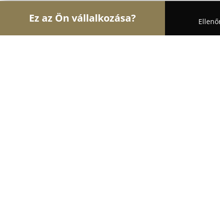
Ez az Ön vállalkozása?
Ellenő
Turul Állatok
Kutyakozmetikák, Állateledel, Kutya
Herosz Szentesi Szervezete
9.2
(25)
Szentes, Szentes
Mutasd a telefonszámot