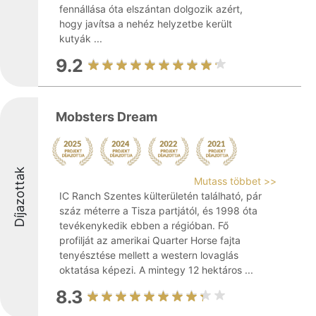
fennállása óta elszántan dolgozik azért,
hogy javítsa a nehéz helyzetbe került
kutyák ...
9.2
Mobsters Dream
Díjazottak
Mutass többet >>
IC Ranch Szentes külterületén található, pár
száz méterre a Tisza partjától, és 1998 óta
tevékenykedik ebben a régióban. Fő
profilját az amerikai Quarter Horse fajta
tenyésztése mellett a western lovaglás
oktatása képezi. A mintegy 12 hektáros ...
8.3