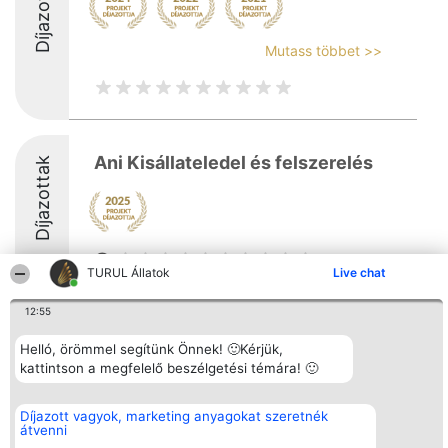
Díjazottak
Mutass többet >>
Ani Kisállateledel és felszerelés
Díjazottak
8
TURUL Állatok
Live chat
12:55
Rangsorszervező
Népszavazás
Elérhetőség
SC Beautiful Company S.R.L.
Nyertesek
Elérhetőség
Helló, örömmel segítünk Önnek! 🙂Kérjük,
Bulevardul Aleea Timișul De
Az összes
kattintson a megfelelő beszélgetési témára! 🙂
Sus Nr. 2, Bl. A30, Sc. A, Et.
díjazottak
4, Ap. 13
listája
Bukarest 53-238
Szabályok
Díjazott vagyok, marketing anyagokat szeretnék
Adószám 36737675
Státusz
átvenni
tel: +363 033 425 71
Polityka