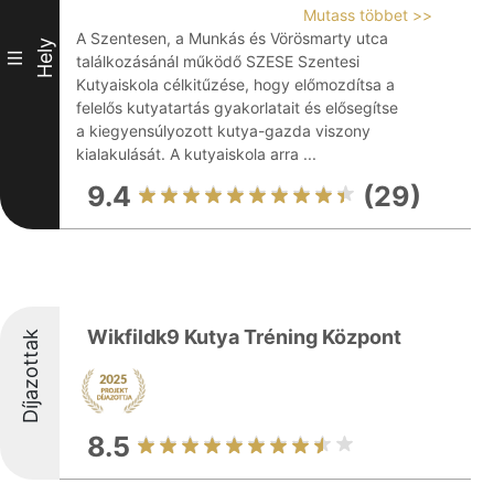
Mutass többet >>
A Szentesen, a Munkás és Vörösmarty utca
Hely
III
találkozásánál működő SZESE Szentesi
Kutyaiskola célkitűzése, hogy előmozdítsa a
felelős kutyatartás gyakorlatait és elősegítse
a kiegyensúlyozott kutya-gazda viszony
kialakulását. A kutyaiskola arra ...
9.4
(29)
Wikfildk9 Kutya Tréning Központ
Díjazottak
8.5