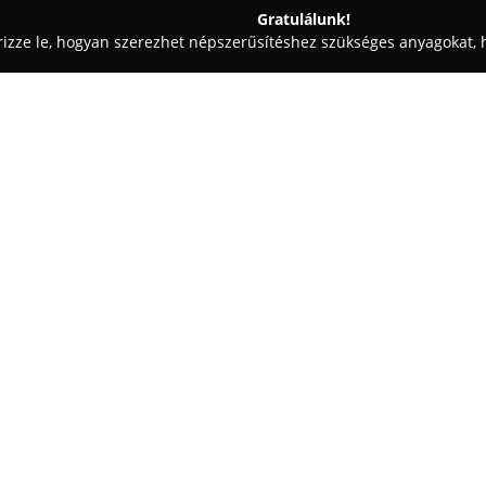
Gratulálunk!
rizze le, hogyan szerezhet népszerűsítéshez szükséges anyagokat, h
aiskolák - Bács-Kiskun
Magán Zoo
Egy cég:
Magán Zoo
Felsőlajoson, a Ben
teljesen magántulajdonban lévő
eredetileg 1997-ben Abonyban m
helyére. Megalapítása és műkö
Mutass többet >>
források igénybevétele nélkül,
származó bevételből történik.
A terület 20 hektárt foglal magá
karbantartott kifutókban élnek
400 élőlény található. Az itt be