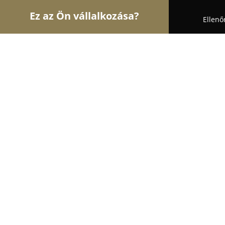
Ez az Ön vállalkozása?
Ellenő
Turul Állatok
Kutyakozmetikák, Állateledel, Kuty
Magán Zoo
9.6
(7292)
Felsőlajos, Benei dűlő
Mutasd a telefonszámot