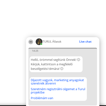
TURUL Állatok
Live chat
14:25
Helló, örömmel segítünk Önnek! 🙂
Kérjük, kattintson a megfelelő
beszélgetési témára! 🙂
Díjazott vagyok, marketing anyagokat
szeretnék átvenni
Szeretném regisztrálni cégemet a Turul
projektbe
Problémám van