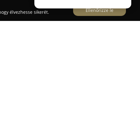
Ellenőrizze le
ogy élvezhesse sikerét.
ei dűlőben található, és Magyarország első,
 állat- és szabadidőparkjának számít. Az
egnyílt park 2015-ben települt át jelenlegi
dtetése Tóth Tibor kezdeményezésére, állami
 kizárólag belépőjegyekből és örökbefogadásokból
ba, ahol az állatok tágas, szeretetteljesen
. A mintegy egy kilométeres sétány mentén közel
mutatott állatfajok választéka a szibériai és fehér