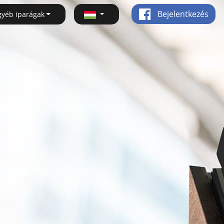
Bejelentkezés
gyéb iparágak