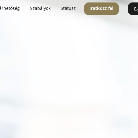
érhetőség
Szabályok
Státusz
Iratkozz fel
E