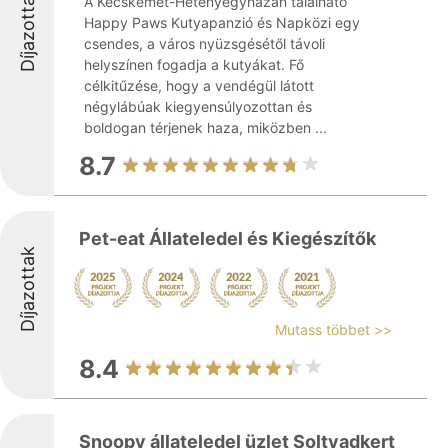
Díjazottak
A Kecskemét-Hetényegyházán található
Happy Paws Kutyapanzió és Napközi egy
csendes, a város nyüzsgésétől távoli
helyszínen fogadja a kutyákat. Fő
célkitűzése, hogy a vendégül látott
négylábúak kiegyensúlyozottan és
boldogan térjenek haza, miközben ...
8.7
Pet-eat Állateledel és Kiegészítők
Díjazottak
Mutass többet >>
8.4
Snoopy állateledel üzlet Soltvadkert