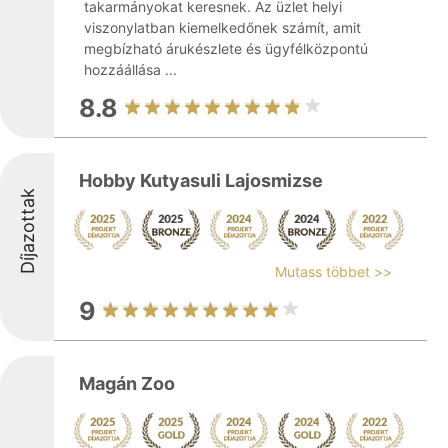
takarmányokat keresnek. Az üzlet helyi
viszonylatban kiemelkedőnek számít, amit
megbízható árukészlete és ügyfélközpontú
hozzáállása ...
8.8
Hobby Kutyasuli Lajosmizse
Díjazottak
Mutass többet >>
9
Magán Zoo