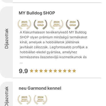
MY Bulldog SHOP
Díjazottak
A Kiskunhalason tevékenykedő MY Bulldog
SHOP olyan prémium minőségű termékeket
kínál, amelyek a hobbiállatok jólétének
javítását célozzák. Legfontosabb profiljuk a
hobbiállat-eledel gyártása, amelyhez
természetes összetevőjű kozmetikumok és
...
9.9
neu Garmond kennel
Díjazottak