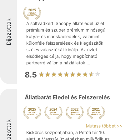
Díjazottak
A soltvadkerti Snoopy állateledel üzlet
prémium és szuper prémium minőségű
kutya- és macskaeledelek, valamint
különféle felszerelések és kiegészítők
széles választékát kínálja. Az üzlet
elsődleges célja, hogy megbízható
partnerré váljon a háziállatok ...
8.5
Állatbarát Eledel és Felszerelés
Díjazottak
Mutass többet >>
Kiskőrös központjában, a Petőfi tér 10.
alatt, a Masszív üzletházban működik az