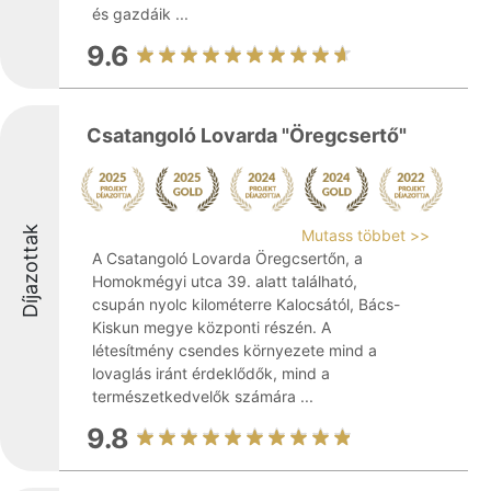
és gazdáik ...
9.6
Csatangoló Lovarda "Öregcsertő"
Díjazottak
Mutass többet >>
A Csatangoló Lovarda Öregcsertőn, a
Homokmégyi utca 39. alatt található,
csupán nyolc kilométerre Kalocsától, Bács-
Kiskun megye központi részén. A
létesítmény csendes környezete mind a
lovaglás iránt érdeklődők, mind a
természetkedvelők számára ...
9.8