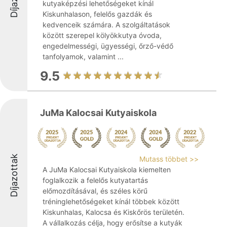
kutyaképzési lehetőségeket kínál
Kiskunhalason, felelős gazdák és
kedvenceik számára. A szolgáltatások
között szerepel kölyökkutya óvoda,
engedelmességi, ügyességi, őrző-védő
tanfolyamok, valamint ...
9.5
JuMa Kalocsai Kutyaiskola
Díjazottak
Mutass többet >>
A JuMa Kalocsai Kutyaiskola kiemelten
foglalkozik a felelős kutyatartás
előmozdításával, és széles körű
tréninglehetőségeket kínál többek között
Kiskunhalas, Kalocsa és Kiskőrös területén.
A vállalkozás célja, hogy erősítse a kutyák