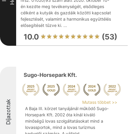
hrsz. 01020/93 szám alatt 2020. október 10-
én kezdte meg tevékenységét, elsődleges
célként a kutyák és gazdáik közötti kapcsolat
fejlesztését, valamint a harmonikus együttélés
elősegítését tűzve ki. ...
10.0
(53)
Sugo-Horsepark Kft.
Díjazottak
Mutass többet >>
A Baja III. körzet tanyájánál működő Sugo-
Horsepark Kft. 2002 óta kínál kiváló
minőségű lovas szolgáltatásokat mind a
lovassportok, mind a lovas turizmus
kedvelői számára. A vállalat