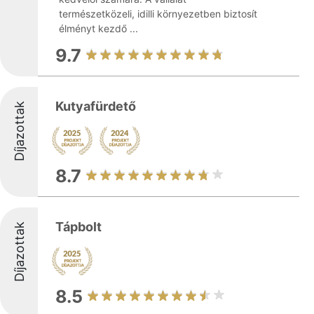
természetközeli, idilli környezetben biztosít
élményt kezdő ...
9.7
Kutyafürdető
Díjazottak
8.7
Tápbolt
Díjazottak
8.5