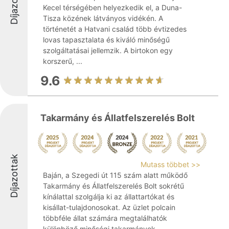
Díjazottak
Kecel térségében helyezkedik el, a Duna-
Tisza közének látványos vidékén. A
történetét a Hatvani család több évtizedes
lovas tapasztalata és kiváló minőségű
szolgáltatásai jellemzik. A birtokon egy
korszerű, ...
9.6
Takarmány és Állatfelszerelés Bolt
Díjazottak
Mutass többet >>
Baján, a Szegedi út 115 szám alatt működő
Takarmány és Állatfelszerelés Bolt sokrétű
kínálattal szolgálja ki az állattartókat és
kisállat-tulajdonosokat. Az üzlet polcain
többféle állat számára megtalálhatók
különböző minőségi takarmányok, ...