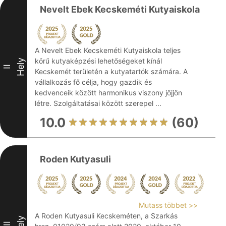
Nevelt Ebek Kecskeméti Kutyaiskola
A Nevelt Ebek Kecskeméti Kutyaiskola teljes
körű kutyaképzési lehetőségeket kínál
Hely
II
Kecskemét területén a kutyatartók számára. A
vállalkozás fő célja, hogy gazdik és
kedvenceik között harmonikus viszony jöjjön
létre. Szolgáltatásai között szerepel ...
10.0
(60)
Roden Kutyasuli
Mutass többet >>
A Roden Kutyasuli Kecskeméten, a Szarkás
Hely
III