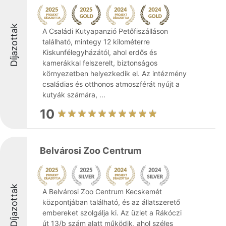
Díjazottak
A Családi Kutyapanzió Petőfiszálláson
található, mintegy 12 kilométerre
Kiskunfélegyházától, ahol erdős és
kamerákkal felszerelt, biztonságos
környezetben helyezkedik el. Az intézmény
családias és otthonos atmoszférát nyújt a
kutyák számára, ...
10
Belvárosi Zoo Centrum
Díjazottak
A Belvárosi Zoo Centrum Kecskemét
központjában található, és az állatszerető
embereket szolgálja ki. Az üzlet a Rákóczi
út 13/b szám alatt működik, ahol széles