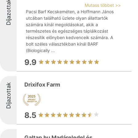
Díjazottak
Mutass többet >>
Pacsi Barf Kecskeméten, a Hoffmann János
utcában található üzlete olyan állattartók
számára kínál megoldásokat, akik a
természetes és egészséges táplálkozást
részesítik előnyben kedvenceik számára. A
bolt széles választékban kínál BARF
(Biologically ...
9.9
Drixifox Farm
Díjazottak
8.5
Galtap.hu Madáreledel és