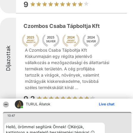
9
Czombos Csaba Tápboltja Kft
Díjazottak
A Czombos Csaba Tápboltja Kft
Kiskunmajsán egy régóta jelenlévő
vállalkozás a mezőgazdasági és állattartási
termékek területén. A cég profiljába
tartozik a virágok, növények, valamint
műtrágyák kiskereskedelme, továbbá
széles termékskálát kínál ...
9.2
TURUL Állatok
Live chat
10:47
Andrási autókozmetika
Helló, örömmel segítünk Önnek! 🙂Kérjük,
kattintson a megfelelő beszélgetési témára! 🙂