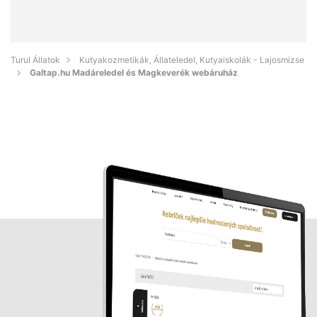
Turul Állatok
Kutyakozmetikák, Állateledel, Kutyaiskolák - Lajosmizse
Galtap.hu Madáreledel és Magkeverék webáruház