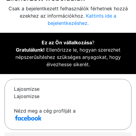
Csak a bejelentkezett felhasználók férhetnek hozzá
ezekhez az információkhoz.
Kattints ide a
bejelentkezéshez.
Ez az Ön vállalkozása
?
Gratulálunk!
Ellenőrizze le, hogyan szerezhet
népszerűsítéshez szükséges anyagokat, hogy
élvezhesse sikerét.
Lajosmizse
Lajosmizse
Nézd meg a cég profilját a