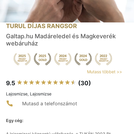
TURUL DÍJAS RANGSOR
Galtap.hu Madáreledel és Magkeverék
webáruház
Mutass többet >>
9.5
(30)
Lajosmizse, Lajosmizse
Mutasd a telefonszámot
Egy cég:
A lajosmizsei központú vállalkozás, a TUKÁN 2003 Bt.