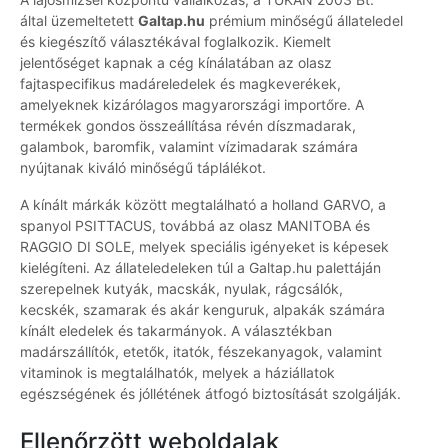
által üzemeltetett
Galtap.hu
prémium minőségű állateledel
és kiegészítő választékával foglalkozik. Kiemelt
jelentőséget kapnak a cég kínálatában az olasz
fajtaspecifikus madáreledelek és magkeverékek,
amelyeknek kizárólagos magyarországi importőre. A
termékek gondos összeállítása révén díszmadarak,
galambok, baromfik, valamint vízimadarak számára
nyújtanak kiváló minőségű táplálékot.
A kínált márkák között megtalálható a holland GARVO, a
spanyol PSITTACUS, továbbá az olasz MANITOBA és
RAGGIO DI SOLE, melyek speciális igényeket is képesek
kielégíteni. Az állateledeleken túl a Galtap.hu palettáján
szerepelnek kutyák, macskák, nyulak, rágcsálók,
kecskék, szamarak és akár kenguruk, alpakák számára
kínált eledelek és takarmányok. A választékban
madárszállítók, etetők, itatók, fészekanyagok, valamint
vitaminok is megtalálhatók, melyek a háziállatok
egészségének és jóllétének átfogó biztosítását szolgálják.
Ellenőrzött weboldalak