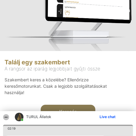
Találj egy szakembert
A rangsor az iparág legjobbjait gyűjti össze
Szakembert keres a közelébe? Ellenőrizze
keresőmotorunkat. Csak a legjobb szolgáltatásokat
használja!
Keresés
TURUL Állatok
Live chat
02:19