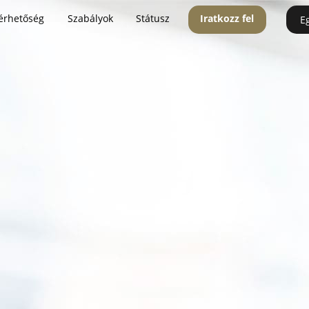
érhetőség
Szabályok
Státusz
Iratkozz fel
E