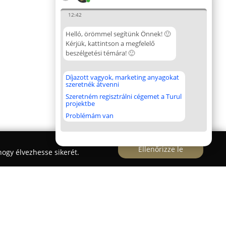
12:42
Helló, örömmel segítünk Önnek! 🙂
Kérjük, kattintson a megfelelő
beszélgetési témára! 🙂
Díjazott vagyok, marketing anyagokat
szeretnék átvenni
Szeretném regisztrálni cégemet a Turul
projektbe
Problémám van
Ellenőrizze le
ogy élvezhesse sikerét.