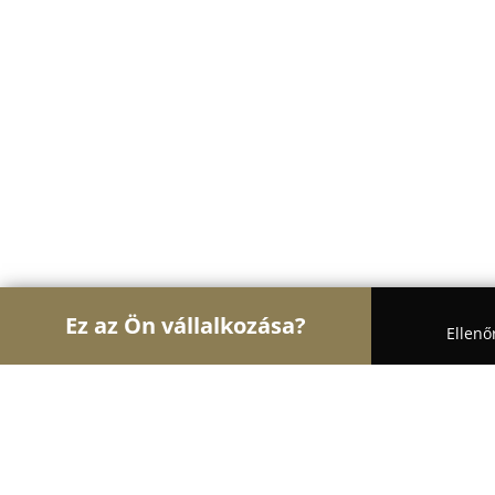
Ez az Ön vállalkozása?
Ellenő
Turul Állatok
Kutyakozmetikák, Állateledel, Kuty