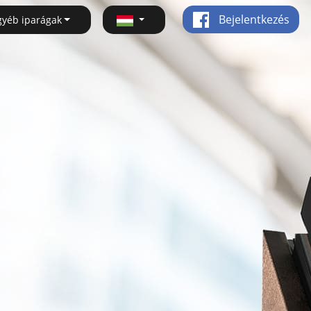
Bejelentkezés
gyéb iparágak