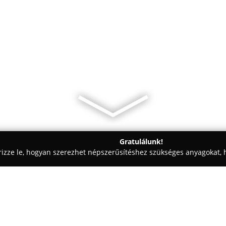
Gratulálunk!
rizze le, hogyan szerezhet népszerűsítéshez szükséges anyagokat, h
aiskolák - Bács-Kiskun
Kingdom of Pride Cane Corso kennel