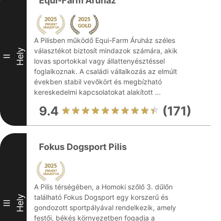
Equi-Farm Áruház
A Pilisben működő Equi-Farm Áruház széles
választékot biztosít mindazok számára, akik
Hely
II
lovas sportokkal vagy állattenyésztéssel
foglalkoznak. A családi vállalkozás az elmúlt
években stabil vevőkört és megbízható
kereskedelmi kapcsolatokat alakított ...
9.4
(171)
Fokus Dogsport Pilis
A Pilis térségében, a Homoki szőlő 3. dűlőn
található Fokus Dogsport egy korszerű és
Hely
III
gondozott sportpályával rendelkezik, amely
festői, békés környezetben fogadja a