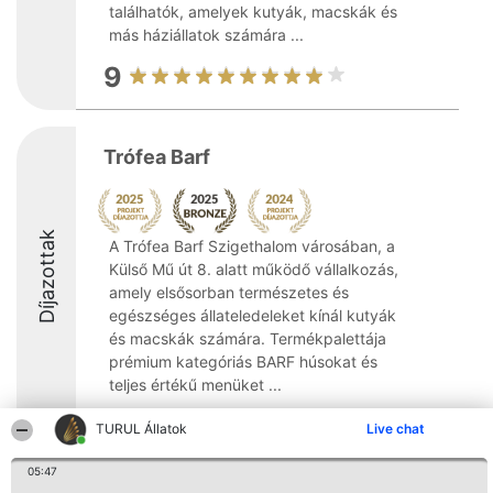
találhatók, amelyek kutyák, macskák és
más háziállatok számára ...
9
Trófea Barf
Díjazottak
A Trófea Barf Szigethalom városában, a
Külső Mű út 8. alatt működő vállalkozás,
amely elsősorban természetes és
egészséges állateledeleket kínál kutyák
és macskák számára. Termékpalettája
prémium kategóriás BARF húsokat és
teljes értékű menüket ...
9.1
TURUL Állatok
Live chat
05:47