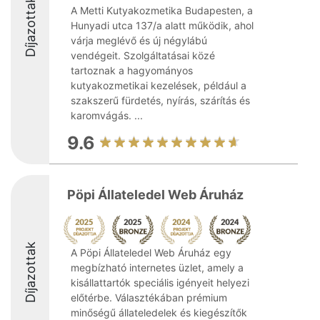
Díjazottak
A Metti Kutyakozmetika Budapesten, a
Hunyadi utca 137/a alatt működik, ahol
várja meglévő és új négylábú
vendégeit. Szolgáltatásai közé
tartoznak a hagyományos
kutyakozmetikai kezelések, például a
szakszerű fürdetés, nyírás, szárítás és
karomvágás. ...
9.6
Pöpi Állateledel Web Áruház
Díjazottak
A Pöpi Állateledel Web Áruház egy
megbízható internetes üzlet, amely a
kisállattartók speciális igényeit helyezi
előtérbe. Választékában prémium
minőségű állateledelek és kiegészítők