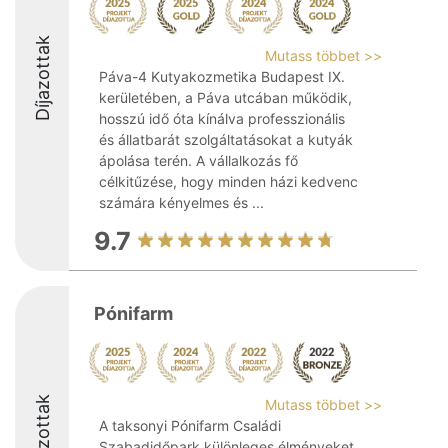
Díjazottak
Mutass többet >>
Páva-4 Kutyakozmetika Budapest IX.
kerületében, a Páva utcában működik,
hosszú idő óta kínálva professzionális
és állatbarát szolgáltatásokat a kutyák
ápolása terén. A vállalkozás fő
célkitűzése, hogy minden házi kedvenc
számára kényelmes és ...
9.7
Pónifarm
Díjazottak
Mutass többet >>
A taksonyi Pónifarm Családi
Szabadidőpark különleges élményeket