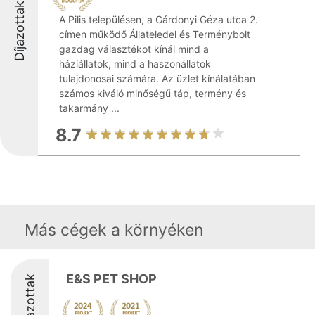
Díjazottak
A Pilis településen, a Gárdonyi Géza utca 2.
címen működő Állateledel és Terménybolt
gazdag választékot kínál mind a
háziállatok, mind a haszonállatok
tulajdonosai számára. Az üzlet kínálatában
számos kiváló minőségű táp, termény és
takarmány ...
8.7
Más cégek a környéken
E&S PET SHOP
Díjazottak