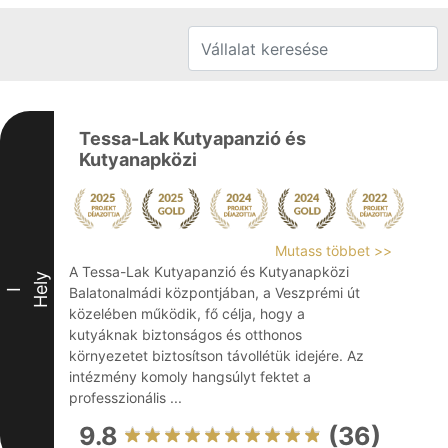
Tessa-Lak Kutyapanzió és
Kutyanapközi
Mutass többet >>
A Tessa-Lak Kutyapanzió és Kutyanapközi
Hely
Balatonalmádi központjában, a Veszprémi út
I
közelében működik, fő célja, hogy a
kutyáknak biztonságos és otthonos
környezetet biztosítson távollétük idejére. Az
intézmény komoly hangsúlyt fektet a
professzionális ...
9.8
(36)