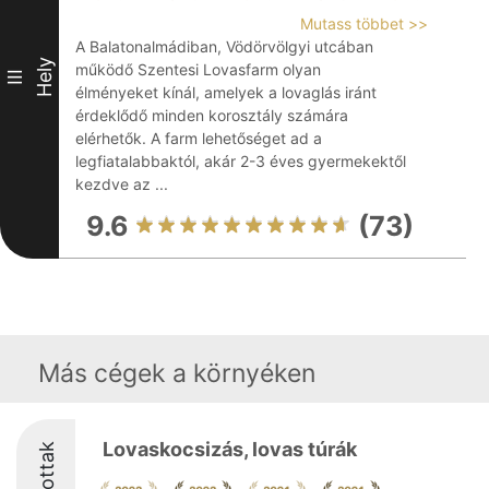
Mutass többet >>
A Balatonalmádiban, Vödörvölgyi utcában
Hely
működő Szentesi Lovasfarm olyan
III
élményeket kínál, amelyek a lovaglás iránt
érdeklődő minden korosztály számára
elérhetők. A farm lehetőséget ad a
legfiatalabbaktól, akár 2-3 éves gyermekektől
kezdve az ...
9.6
(73)
Más cégek a környéken
Lovaskocsizás, lovas túrák
Díjazottak