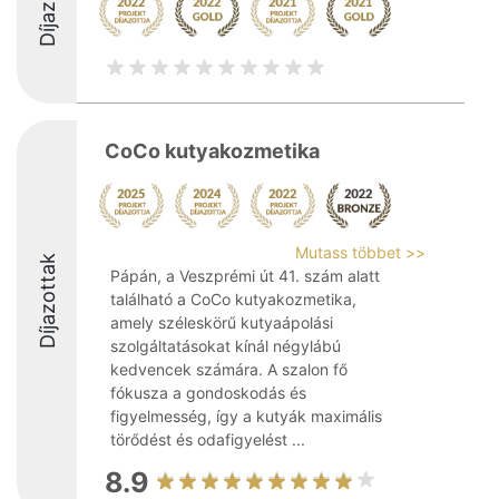
CoCo kutyakozmetika
Mutass többet >>
Díjazottak
Pápán, a Veszprémi út 41. szám alatt
található a CoCo kutyakozmetika,
amely széleskörű kutyaápolási
szolgáltatásokat kínál négylábú
kedvencek számára. A szalon fő
fókusza a gondoskodás és
figyelmesség, így a kutyák maximális
törődést és odafigyelést ...
8.9