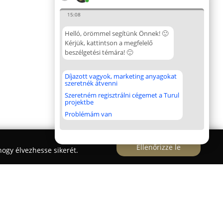
15:08
Helló, örömmel segítünk Önnek! 🙂
Kérjük, kattintson a megfelelő
beszélgetési témára! 🙂
Díjazott vagyok, marketing anyagokat
szeretnék átvenni
Szeretném regisztrálni cégemet a Turul
projektbe
Problémám van
Ellenőrizze le
ogy élvezhesse sikerét.