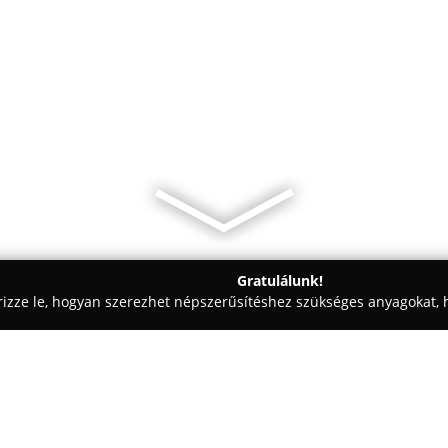
Gratulálunk!
rizze le, hogyan szerezhet népszerűsítéshez szükséges anyagokat, h
aiskolák - Székesfehérvár
Lovaskocsizás, lovas túrák