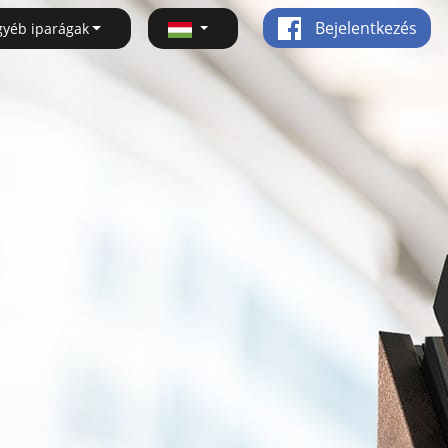
Bejelentkezés
gyéb iparágak