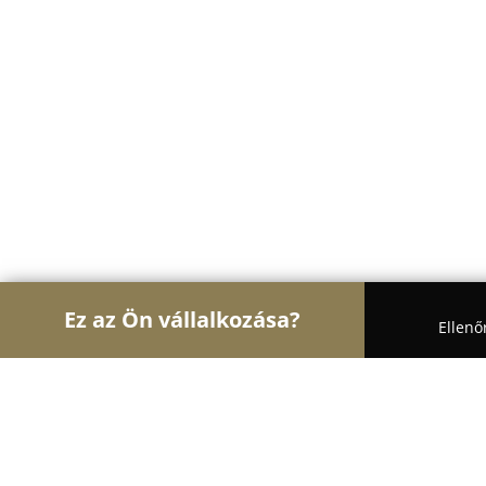
Ez az Ön vállalkozása?
Ellenő
Turul Állatok
Kutyakozmetikák, Állateledel, Kuty