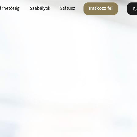
érhetőség
Szabályok
Státusz
Iratkozz fel
E