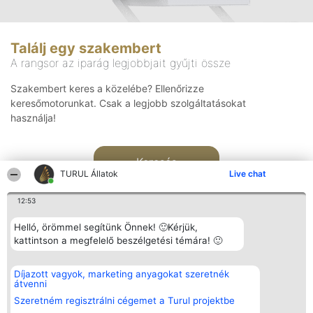
Találj egy szakembert
A rangsor az iparág legjobbjait gyűjti össze
Szakembert keres a közelébe? Ellenőrizze
keresőmotorunkat. Csak a legjobb szolgáltatásokat
használja!
Keresés
TURUL Állatok
Live chat
12:53
Helló, örömmel segítünk Önnek! 🙂Kérjük,
kattintson a megfelelő beszélgetési témára! 🙂
Rangsorszervező
Népszavazás
Elérhetőség
Díjazott vagyok, marketing anyagokat szeretnék
SC Beautiful Company S.R.L.
Nyertesek
Elérhetőség
átvenni
Bulevardul Aleea Timișul De
Az összes
Sus Nr. 2, Bl. A30, Sc. A, Et.
díjazottak
Szeretném regisztrálni cégemet a Turul projektbe
4, Ap. 13
listája