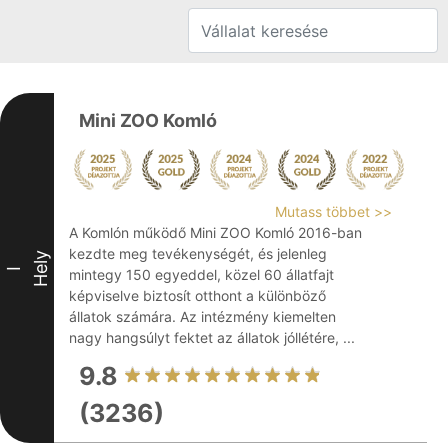
Mini ZOO Komló
Mutass többet >>
A Komlón működő Mini ZOO Komló 2016-ban
kezdte meg tevékenységét, és jelenleg
Hely
I
mintegy 150 egyeddel, közel 60 állatfajt
képviselve biztosít otthont a különböző
állatok számára. Az intézmény kiemelten
nagy hangsúlyt fektet az állatok jóllétére, ...
9.8
(3236)