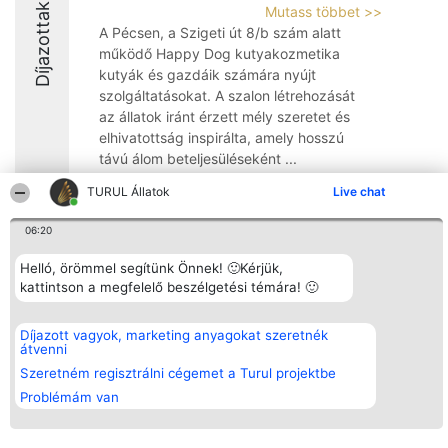
Díjazottak
Mutass többet >>
A Pécsen, a Szigeti út 8/b szám alatt
működő Happy Dog kutyakozmetika
kutyák és gazdáik számára nyújt
szolgáltatásokat. A szalon létrehozását
az állatok iránt érzett mély szeretet és
elhivatottság inspirálta, amely hosszú
távú álom beteljesüléseként ...
10
TURUL Állatok
Live chat
06:20
Rangsorszervező
Népszavazás
Elérhetőség
Helló, örömmel segítünk Önnek! 🙂Kérjük,
SC Beautiful Company S.R.L.
Nyertesek
Elérhetőség
kattintson a megfelelő beszélgetési témára! 🙂
Bulevardul Aleea Timișul De
Az összes
Sus Nr. 2, Bl. A30, Sc. A, Et.
díjazottak
4, Ap. 13
listája
Díjazott vagyok, marketing anyagokat szeretnék
Bukarest 53-238
Szabályok
átvenni
Adószám 36737675
Státusz
tel: +363 033 425 71
Szeretném regisztrálni cégemet a Turul projektbe
Polityka
Prywatności
Problémám van