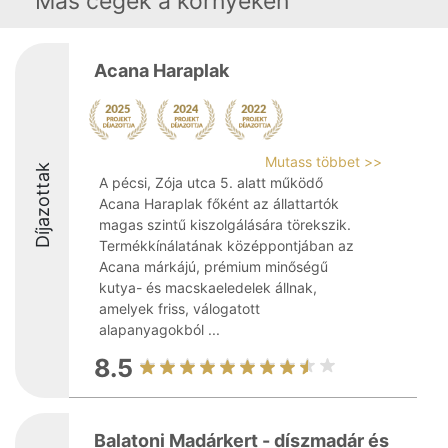
Más cégek a környéken
Acana Haraplak
Mutass többet >>
Díjazottak
A pécsi, Zója utca 5. alatt működő
Acana Haraplak főként az állattartók
magas szintű kiszolgálására törekszik.
Termékkínálatának középpontjában az
Acana márkájú, prémium minőségű
kutya- és macskaeledelek állnak,
amelyek friss, válogatott
alapanyagokból ...
8.5
Balatoni Madárkert - díszmadár és