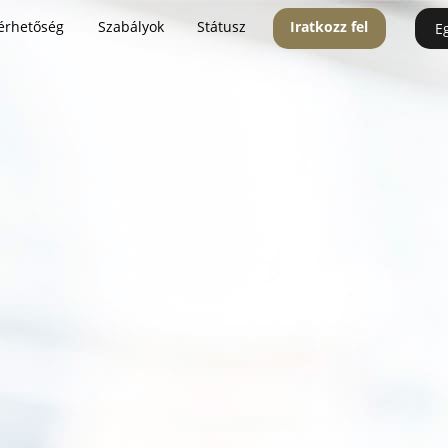
érhetőség
Szabályok
Státusz
Iratkozz fel
E