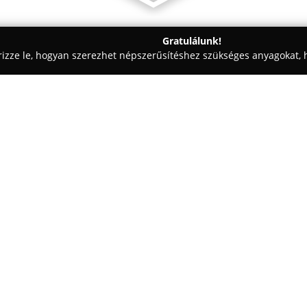
Gratulálunk!
rizze le, hogyan szerezhet népszerűsítéshez szükséges anyagokat, h
aiskolák - Komló
Dog-Ok kutyapanzió és kutyakiképzés
és
Egy cég:
A Komló városában, a Mecsekfa
kutyapanzió és kutyakiképzé
jóllétét és kiegyensúlyozott fe
szolgáltatásokat nyújt mind a 
Mutass többet >>
Fontos szempont, hogy minden
gondoskodásban részesüljön, t
érezzék meg gazdáik távollétét.