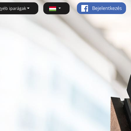
Bejelentkezés
gyéb iparágak