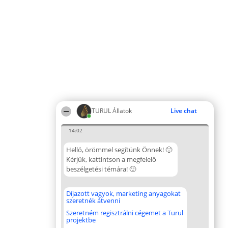
TURUL Állatok
Live chat
14:02
Helló, örömmel segítünk Önnek! 🙂
Kérjük, kattintson a megfelelő
beszélgetési témára! 🙂
Díjazott vagyok, marketing anyagokat
szeretnék átvenni
Szeretném regisztrálni cégemet a Turul
projektbe