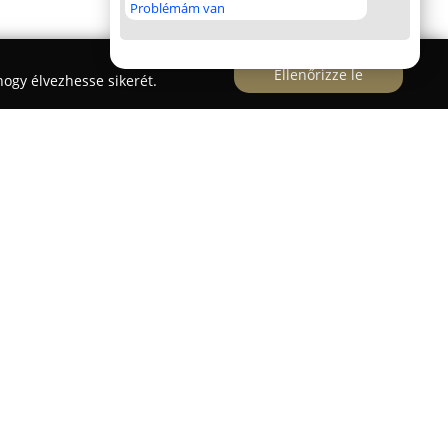
Problémám van
Ellenőrizze le
ogy élvezhesse sikerét.
lui út 12. szám alatt működő
Dog-Ok
s
központi célkitűzése, hogy elősegítse a kutyák
jlődését. Ez az intézmény professzionális
panzióztatás, mind a kutyakiképzés területén.
 egyes négylábú vendég személyre szabott
ámogatva őket abban, hogy minél kevésbé