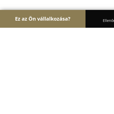
Ez az Ön vállalkozása?
Ellenő
Turul Állatok
Kutyakozmetikák, Állateledel, Kuty
Dog-Ok kutyapanzió és kutyakiképz
9.1
(29)
Komló, Mecsekfalui u.12