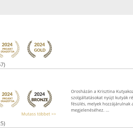
67)
Orosházán a Krisztina Kutyako
szolgáltatásokat nyújt kutyák r
fésülés, melyek hozzájárulnak a
megjelenéséhez. ...
Mutass többet >>
25)