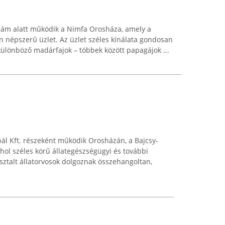
szám alatt működik a Nimfa Orosháza, amely a
ben népszerű üzlet. Az üzlet széles kínálata gondosan
, különböző madárfajok – többek között papagájok ...
bál Kft. részeként működik Orosházán, a Bajcsy-
 ahol széles körű állategészségügyi és további
sztalt állatorvosok dolgoznak összehangoltan,