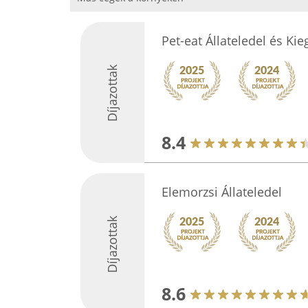
Pet-eat Állateledel és Kie
Díjazottak
8.4
Elemorzsi Állateledel
Díjazottak
8.6