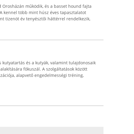
 Orosházán működik, és a basset hound fajta
 A kennel több mint húsz éves tapasztalatot
nt tizenöt év tenyésztői háttérrel rendelkezik,
s kutyatartás és a kutyák, valamint tulajdonosaik
alakítására fókuszál. A szolgáltatások között
izációja, alapvető engedelmességi tréning,