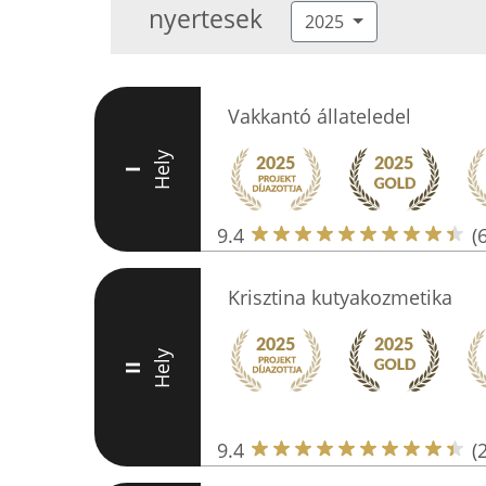
nyertesek
2025
Vakkantó állateledel
Hely
I
9.4
(
Krisztina kutyakozmetika
Hely
II
9.4
(