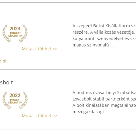
A szegedi Buksi Kisállatfarm szé
részére. A vállalkozás vezetőj
kutya iránti szenvedélyét és sz
magas színvonalú ...
Mutass többet >>
sbolt
A hódmezővásárhelyi Szabadság
Lovasbolt stabil partnerként szo
A bolt kínálatában megtalálható
mezőgazdasági ...
Mutass többet >>