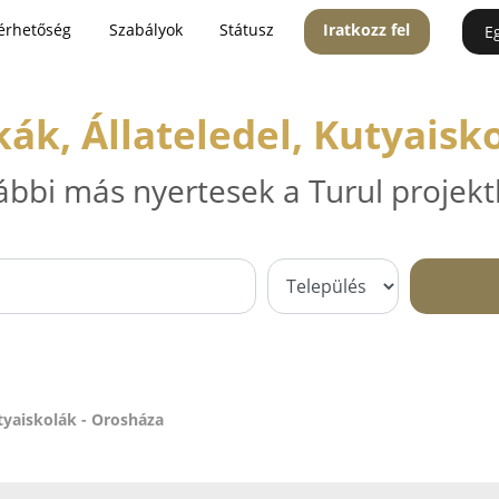
érhetőség
Szabályok
Státusz
Iratkozz fel
E
k, Állateledel, Kutyaisk
ábbi más nyertesek a Turul projekt
tyaiskolák - Orosháza