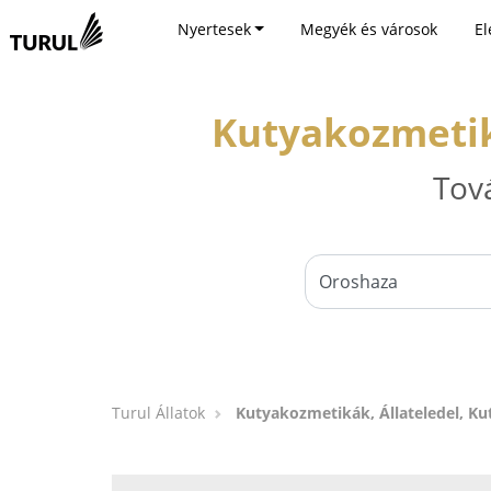
Nyertesek
Megyék és városok
El
Kutyakozmetiká
Tov
Turul Állatok
Kutyakozmetikák, Állateledel, Ku