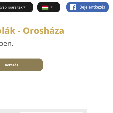
Bejelentkezés
gyéb iparágak
olák - Orosháza
ben.
Keresés