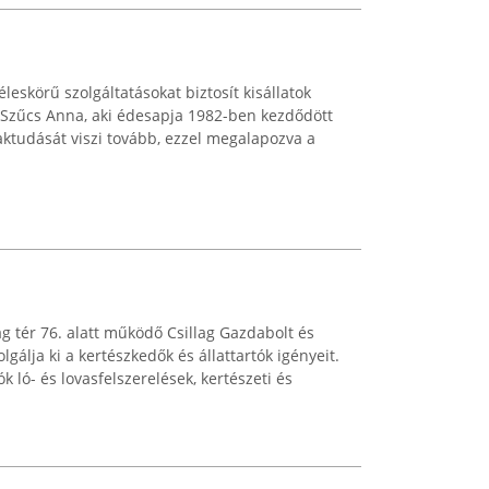
leskörű szolgáltatásokat biztosít kisállatok
e, Szűcs Anna, aki édesapja 1982-ben kezdődött
aktudását viszi tovább, ezzel megalapozva a
 tér 76. alatt működő Csillag Gazdabolt és
lgálja ki a kertészkedők és állattartók igényeit.
k ló- és lovasfelszerelések, kertészeti és