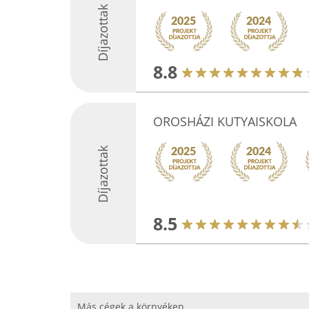
Díjazottak
8.8
OROSHÁZI KUTYAISKOLA
Díjazottak
8.5
Más cégek a környéken