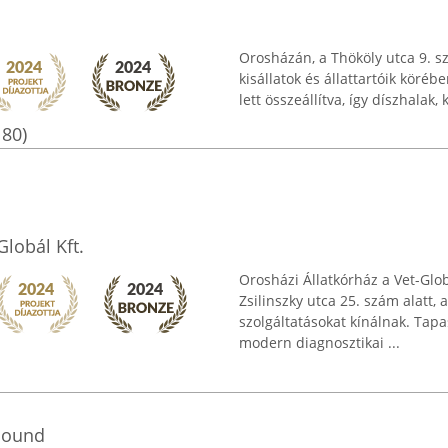
Orosházán, a Thököly utca 9. 
kisállatok és állattartóik köré
lett összeállítva, így díszhalak
180)
Globál Kft.
Orosházi Állatkórház a Vet-Glo
Zsilinszky utca 25. szám alatt,
szolgáltatásokat kínálnak. Tapa
modern diagnosztikai ...
Hound