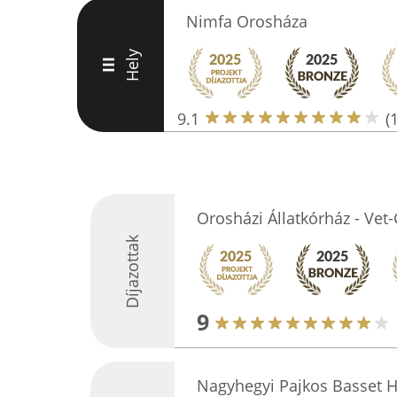
Nimfa Orosháza
Hely
III
9.1
(
Orosházi Állatkórház - Vet-
Díjazottak
9
Nagyhegyi Pajkos Basset 