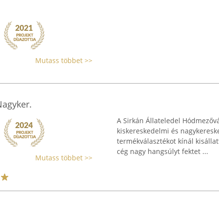
Mutass többet >>
Nagyker.
A Sirkán Állateledel Hódmezőv
kiskereskedelmi és nagykereske
termékválasztékot kínál kisálla
cég nagy hangsúlyt fektet ...
Mutass többet >>