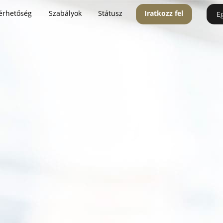
érhetőség
Szabályok
Státusz
Iratkozz fel
E