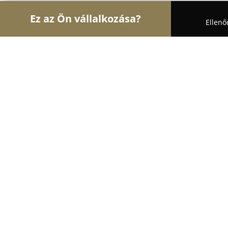
Ez az Ön vállalkozása?
Ellenő
Turul Állatok
Kutyakozmetikák, Állateledel, Kut
Sirkán Állateledel Kis és Nagyker.
10
(66)
Hódmezővásárhely, Imre utca 24.
Mutasd a telefonszámot