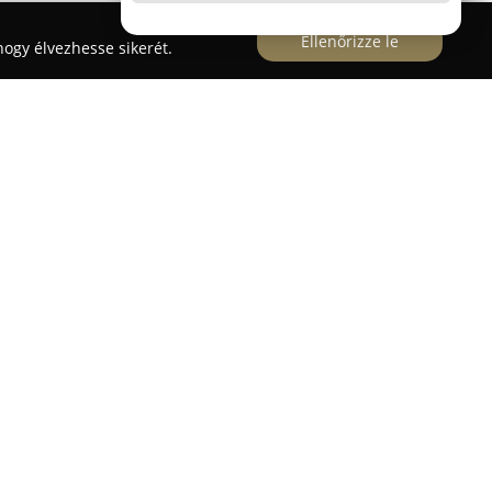
Ellenőrizze le
ogy élvezhesse sikerét.
árhelyen, az Imre utca 24. szám alatt működő
delmi vállalkozás, amely átfogó
ttartók, valamint vállalati partnerek számára. A
 hogy kiváló ár-érték arányú árucikkeket
ésből tartott állat számára elérhetőek a megfelelő
da célja, hogy bármilyen vásárlói kérésnek
 hogy általános igényekről vagy speciális étrendi
Állateledel szolgáltatási körébe tartozik a