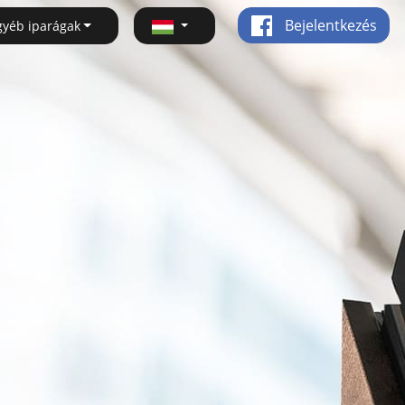
Bejelentkezés
gyéb iparágak