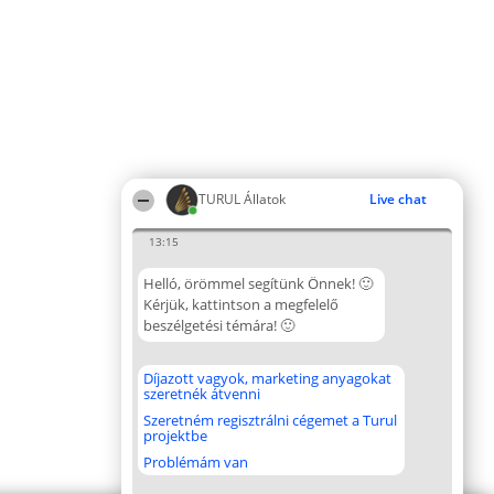
TURUL Állatok
Live chat
13:15
Helló, örömmel segítünk Önnek! 🙂
Kérjük, kattintson a megfelelő
beszélgetési témára! 🙂
Díjazott vagyok, marketing anyagokat
szeretnék átvenni
Szeretném regisztrálni cégemet a Turul
projektbe
Problémám van