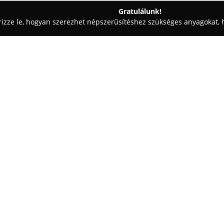
Gratulálunk!
rizze le, hogyan szerezhet népszerűsítéshez szükséges anyagokat, h
yaiskolák - Hódmezővásárhely
Sirkán Állateledel Kis és Nagyker.
Egy cég:
A
Sirkán Állateledel
Hódmezővás
kiskereskedelmi és nagykereske
termékválasztékot kínál kisálla
cég nagy hangsúlyt fektet arra,
Mutass többet >>
biztosítson, így minden kedvtel
eledelek és kiegészítők.
Az elkötelezett munkatársi gár
megfeleljen, függetlenül attól,
szükségletekről van szó. Sirkán 