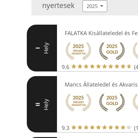
nyertesek
2025
FALATKA Kisállateledel és Fe
Hely
I
9.6
(
Mancs Állateledel és Akvaris
Hely
II
9.3
(