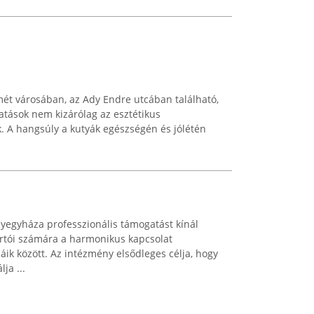
ét városában, az Ady Endre utcában található,
atások nem kizárólag az esztétikus
. A hangsúly a kutyák egészségén és jólétén
yegyháza professzionális támogatást kínál
rtói számára a harmonikus kapcsolat
áik között. Az intézmény elsődleges célja, hogy
ja ...