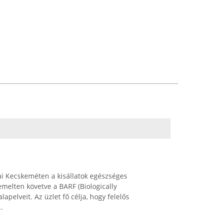
ai Kecskeméten a kisállatok egészséges
iemelten követve a BARF (Biologically
apelveit. Az üzlet fő célja, hogy felelős
.