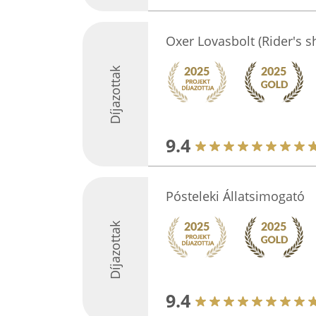
Oxer Lovasbolt (Rider's s
Díjazottak
9.4
Pósteleki Állatsimogató
Díjazottak
9.4