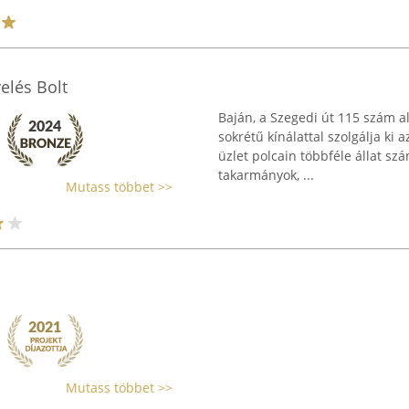
elés Bolt
Baján, a Szegedi út 115 szám a
sokrétű kínálattal szolgálja ki a
üzlet polcain többféle állat s
takarmányok, ...
Mutass többet >>
Mutass többet >>