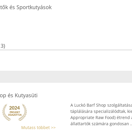
tők és Sportkutyások
13)
hop és Kutyasüti
A Luckó Barf Shop szolgáltatás
táplálására specializálódtak, k
Appropriate Raw Food) étrend al
állattartók számára gondosan ..
Mutass többet >>