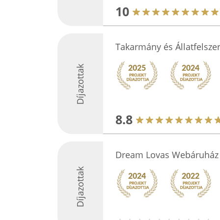
10
Takarmány és Állatfelszer
Díjazottak
8.8
Dream Lovas Webáruház
Díjazottak