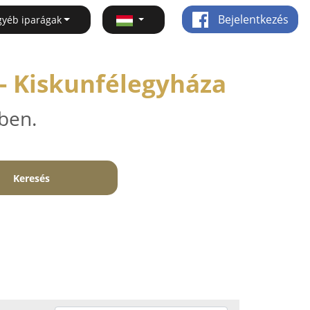
Bejelentkezés
gyéb iparágak
 - Kiskunfélegyháza
ben.
Keresés