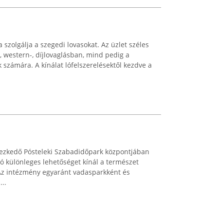
 szolgálja a szegedi lovasokat. Az üzlet széles
, western-, díjlovaglásban, mind pedig a
 számára. A kínálat lófelszerelésektől kezdve a
ezkedő Pósteleki Szabadidőpark központjában
tó különleges lehetőséget kínál a természet
Az intézmény egyaránt vadasparkként és
..