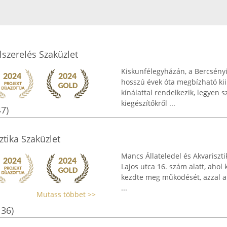
lszerelés Szaküzlet
Kiskunfélegyházán, a Bercsényi u
hosszú évek óta megbízható kii
kínálattal rendelkezik, legyen 
kiegészítőkről ...
47)
ztika Szaküzlet
Mancs Állateledel és Akvariszt
Lajos utca 16. szám alatt, ahol 
kezdte meg működését, azzal a
...
Mutass többet >>
136)