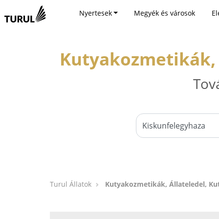
Nyertesek
Megyék és városok
El
Kutyakozmetikák, Á
Tov
Turul Állatok
Kutyakozmetikák, Állateledel, Ku