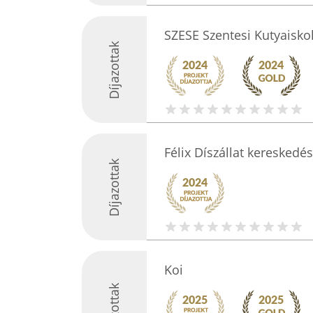
SZESE Szentesi Kutyaisko
Díjazottak
Félix Díszállat kereskedés
Díjazottak
Koi
Díjazottak