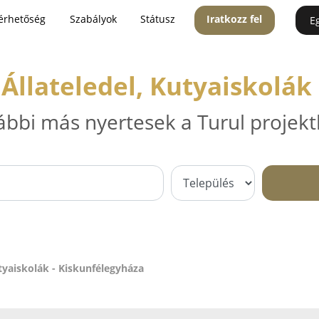
érhetőség
Szabályok
Státusz
Iratkozz fel
E
llateledel, Kutyaiskolák
ábbi más nyertesek a Turul projekt
tyaiskolák - Kiskunfélegyháza