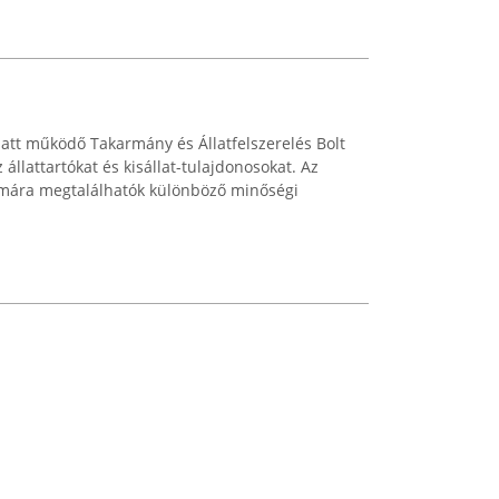
latt működő Takarmány és Állatfelszerelés Bolt
z állattartókat és kisállat-tulajdonosokat. Az
zámára megtalálhatók különböző minőségi