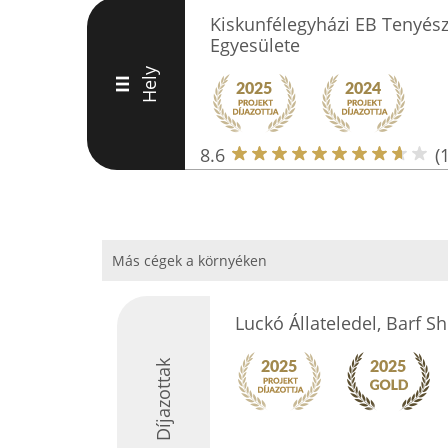
Kiskunfélegyházi EB Tenyész
Egyesülete
Hely
III
8.6
(
Más cégek a környéken
Luckó Állateledel, Barf S
Díjazottak