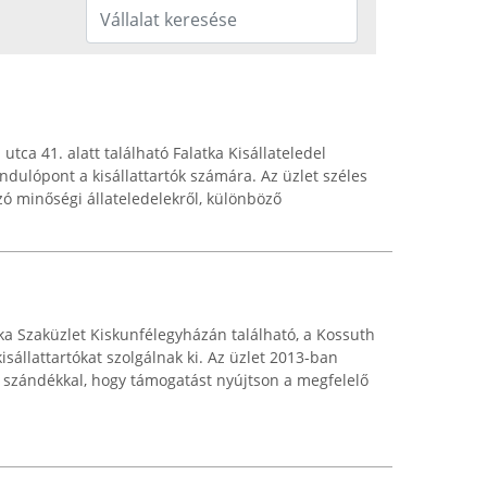
tca 41. alatt található Falatka Kisállateledel
ndulópont a kisállattartók számára. Az üzlet széles
szó minőségi állateledelekről, különböző
ika Szaküzlet Kiskunfélegyházán található, a Kossuth
kisállattartókat szolgálnak ki. Az üzlet 2013-ban
 szándékkal, hogy támogatást nyújtson a megfelelő