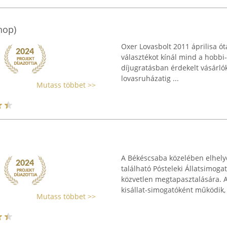
hop)
Oxer Lovasbolt 2011 áprilisa óta
választékot kínál mind a hobbi-
díjugratásban érdekelt vásárlók
lovasruházatig ...
Mutass többet >>
A Békéscsaba közelében elhely
található Pósteleki Állatsimoga
közvetlen megtapasztalására. 
kisállat-simogatóként működik, .
Mutass többet >>