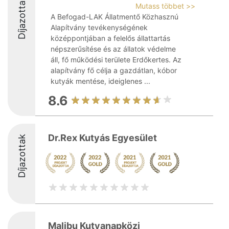
Díjazottak
Mutass többet >>
A Befogad-LAK Állatmentő Közhasznú
Alapítvány tevékenységének
középpontjában a felelős állattartás
népszerűsítése és az állatok védelme
áll, fő működési területe Erdőkertes. Az
alapítvány fő célja a gazdátlan, kóbor
kutyák mentése, ideiglenes ...
8.6
Dr.Rex Kutyás Egyesület
Díjazottak
Malibu Kutyanapközi