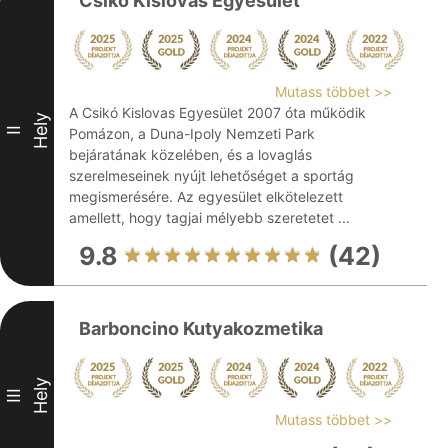
Csikó Kislovas Egyesület
Mutass többet >>
A Csikó Kislovas Egyesület 2007 óta működik
Hely
II
Pomázon, a Duna-Ipoly Nemzeti Park
bejáratának közelében, és a lovaglás
szerelmeseinek nyújt lehetőséget a sportág
megismerésére. Az egyesület elkötelezett
amellett, hogy tagjai mélyebb szeretetet ...
9.8
(42)
Barboncino Kutyakozmetika
Hely
III
Mutass többet >>