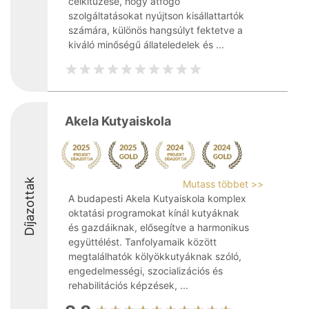
célkitűzése, hogy átfogó
szolgáltatásokat nyújtson kisállattartók
számára, különös hangsúlyt fektetve a
kiváló minőségű állateledelek és ...
Akela Kutyaiskola
Díjazottak
Mutass többet >>
A budapesti Akela Kutyaiskola komplex
oktatási programokat kínál kutyáknak
és gazdáiknak, elősegítve a harmonikus
együttélést. Tanfolyamaik között
megtalálhatók kölyökkutyáknak szóló,
engedelmességi, szocializációs és
rehabilitációs képzések, ...