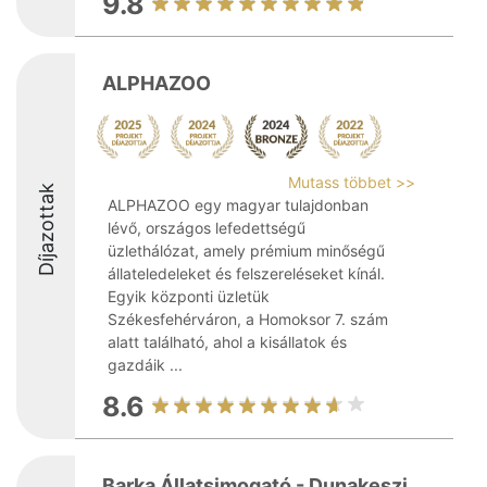
9.8
ALPHAZOO
Mutass többet >>
Díjazottak
ALPHAZOO egy magyar tulajdonban
lévő, országos lefedettségű
üzlethálózat, amely prémium minőségű
állateledeleket és felszereléseket kínál.
Egyik központi üzletük
Székesfehérváron, a Homoksor 7. szám
alatt található, ahol a kisállatok és
gazdáik ...
8.6
Barka Állatsimogató - Dunakeszi