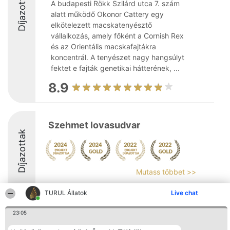
Díjazottak
A budapesti Rökk Szilárd utca 7. szám
alatt működő Okonor Cattery egy
elkötelezett macskatenyésztő
vállalkozás, amely főként a Cornish Rex
és az Orientális macskafajtákra
koncentrál. A tenyészet nagy hangsúlyt
fektet e fajták genetikai hátterének, ...
8.9
Szehmet lovasudvar
Díjazottak
Mutass többet >>
TURUL Állatok
Live chat
23:05
Rangsorszervező
Népszavazás
Elérhetőség