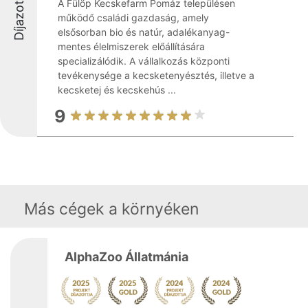
Díjazottak
A Fülöp Kecskefarm Pomáz településen
működő családi gazdaság, amely
elsősorban bio és natúr, adalékanyag-
mentes élelmiszerek előállítására
specializálódik. A vállalkozás központi
tevékenysége a kecsketenyésztés, illetve a
kecsketej és kecskehús ...
9
Más cégek a környéken
AlphaZoo Állatmánia