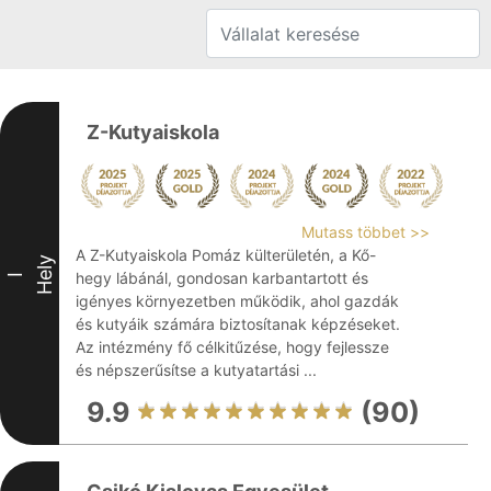
Z-Kutyaiskola
Mutass többet >>
A Z-Kutyaiskola Pomáz külterületén, a Kő-
Hely
hegy lábánál, gondosan karbantartott és
I
igényes környezetben működik, ahol gazdák
és kutyáik számára biztosítanak képzéseket.
Az intézmény fő célkitűzése, hogy fejlessze
és népszerűsítse a kutyatartási ...
9.9
(90)