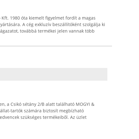
 Kft. 1980 óta kiemelt figyelmet fordít a magas
ártására. A cég exkluzív beszállítóként szolgálja ki
óágazatot, továbbá termékei jelen vannak több
n, a Csikó sétány 2/B alatt található MOGYI &
isállat-tartók számára biztosít megbízható
kedvencek szükséges termékeiből. Az üzlet