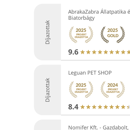
AbrakaZabra Állatpatika é
Biatorbágy
Díjazottak
9.6
Leguan PET SHOP
Díjazottak
8.4
Nomifer Kft. - Gazdabolt, 