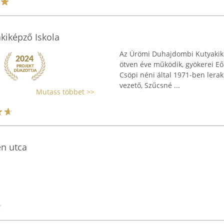
iképző Iskola
Az Ürömi Duhajdombi Kutyakiké
ötven éve működik, gyökerei Eőr
Csöpi néni által 1971-ben lerak
vezető, Szűcsné ...
Mutass többet >>
en utca