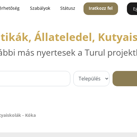
érhetőség
Szabályok
Státusz
Iratkozz fel
E
kák, Állateledel, Kutyai
ábbi más nyertesek a Turul projekt
tyaiskolák - Kóka