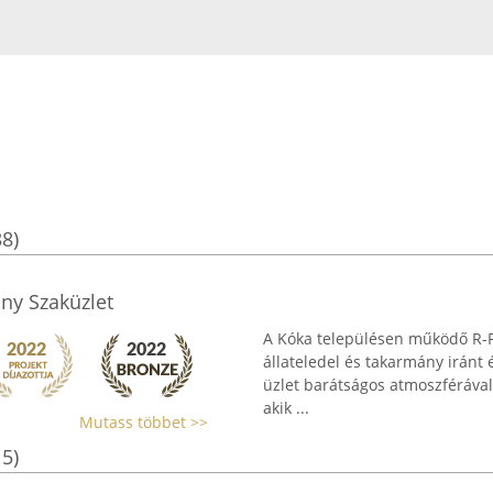
38)
ány Szaküzlet
A Kóka településen működő R-P
állateledel és takarmány iránt 
üzlet barátságos atmoszférával
akik ...
Mutass többet >>
15)