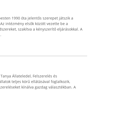
esten 1990 óta jelentős szerepet játszik a
Az intézmény elsők között vezette be a
zereket, szakítva a kényszerítő eljárásokkal. A
.
Tanya Állateledel, Felszerelés és
atok teljes körű ellátásával foglalkozik,
szereléseket kínálva gazdag választékban. A