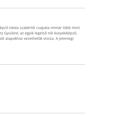
pző Iskola szakértői csapata immár több mint
y Gyuláné, az egyik legelső női kutyakiképző,
ott alapokhoz vezethetők vissza. A jelenlegi