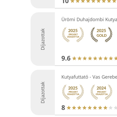
10
Ürömi Duhajdombi Kutyak
Díjazottak
9.6
Kutyafuttató - Vas Gereb
Díjazottak
8