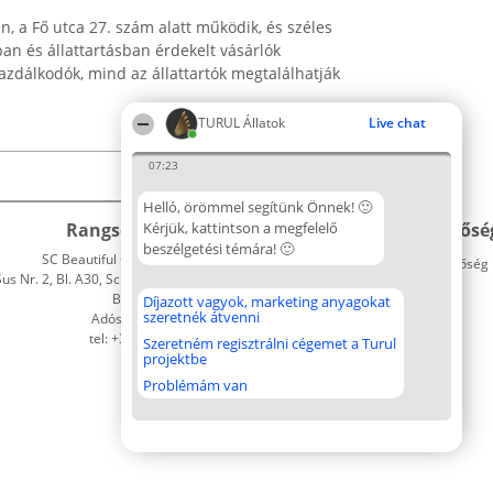
, a Fő utca 27. szám alatt működik, és széles
an és állattartásban érdekelt vásárlók
zdálkodók, mind az állattartók megtalálhatják
TURUL Állatok
Live chat
07:23
Helló, örömmel segítünk Önnek! 🙂
Rangsorszervező
Kérjük, kattintson a megfelelő
Népszavazás
Elérhetősé
beszélgetési témára! 🙂
SC Beautiful Company S.R.L.
Nyertesek
Elérhetőség
 Nr. 2, Bl. A30, Sc. A, Et. 4, Ap. 13
Az összes
Bukarest 53-238
díjazottak
Díjazott vagyok, marketing anyagokat
szeretnék átvenni
Adószám 36737675
listája
tel: +363 033 425 71
Szabályok
Szeretném regisztrálni cégemet a Turul
projektbe
Státusz
Polityka
Problémám van
Prywatności