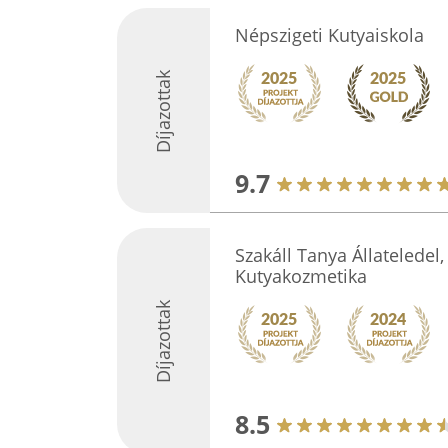
Népszigeti Kutyaiskola
Díjazottak
9.7
Szakáll Tanya Állateledel,
Kutyakozmetika
Díjazottak
8.5