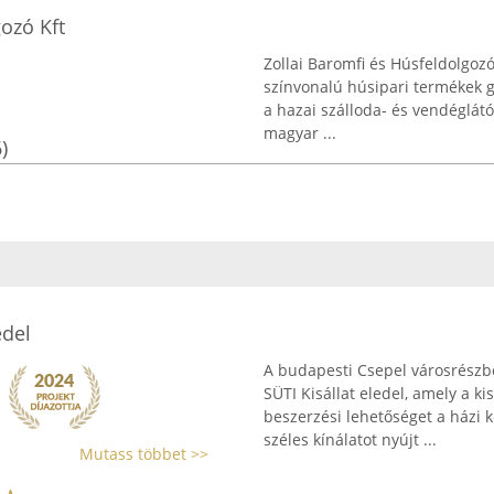
ozó Kft
Zollai Baromfi és Húsfeldolgozó
színvonalú húsipari termékek gy
a hazai szálloda- és vendéglát
magyar ...
)
edel
A budapesti Csepel városrészbe
SÜTI Kisállat eledel, amely a k
beszerzési lehetőséget a házi 
széles kínálatot nyújt ...
Mutass többet >>