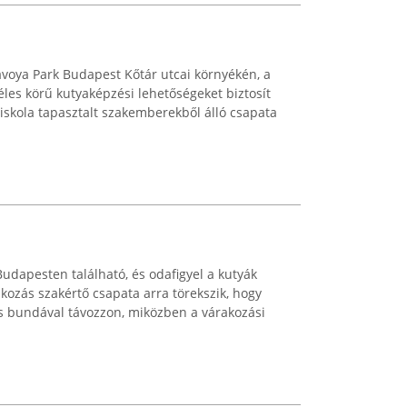
avoya Park Budapest Kőtár utcai környékén, a
les körű kutyaképzési lehetőségeket biztosít
aiskola tapasztalt szakemberekből álló csapata
dapesten található, és odafigyel a kutyák
alkozás szakértő csapata arra törekszik, hogy
 bundával távozzon, miközben a várakozási