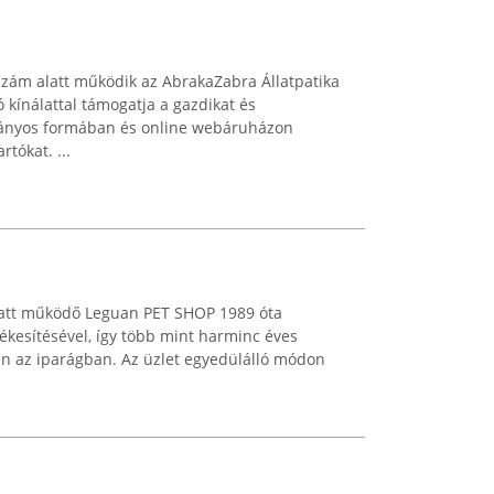
szám alatt működik az AbrakaZabra Állatpatika
ó kínálattal támogatja a gazdikat és
mányos formában és online webáruházon
rtókat. ...
alatt működő Leguan PET SHOP 1989 óta
rtékesítésével, így több mint harminc éves
en az iparágban. Az üzlet egyedülálló módon