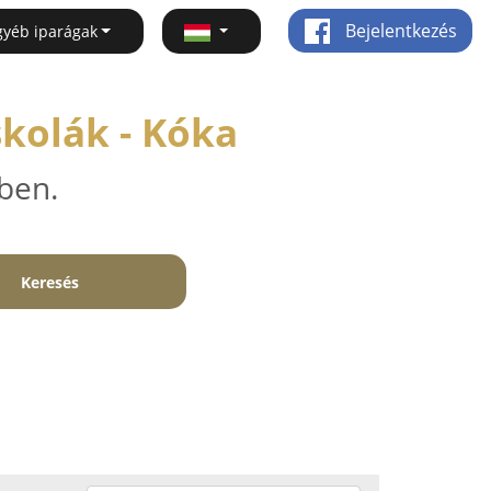
Bejelentkezés
gyéb iparágak
skolák - Kóka
ben.
Keresés