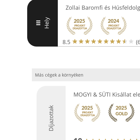
Zollai Baromfi és Húsfeldolg
Hely
III
8.5
(6
Más cégek a környéken
MOGYI & SÜTI Kisállat el
Díjazottak