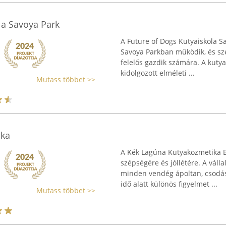
la Savoya Park
A Future of Dogs Kutyaiskola S
Savoya Parkban működik, és szé
felelős gazdik számára. A kuty
kidolgozott elméleti ...
Mutass többet >>
ika
A Kék Lagúna Kutyakozmetika Bu
szépségére és jóllétére. A váll
minden vendég ápoltan, csodás
idő alatt különös figyelmet ...
Mutass többet >>