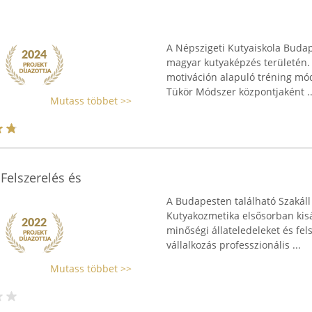
A Népszigeti Kutyaiskola Budap
magyar kutyaképzés területén. 
motiváción alapuló tréning móds
Tükör Módszer központjaként ..
Mutass többet >>
 Felszerelés és
A Budapesten található Szakáll 
Kutyakozmetika elsősorban kisáll
minőségi állateledeleket és fel
vállalkozás professzionális ...
Mutass többet >>