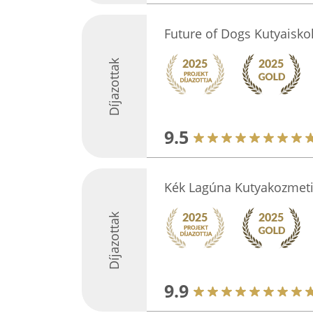
Future of Dogs Kutyaisko
Díjazottak
9.5
Kék Lagúna Kutyakozmet
Díjazottak
9.9