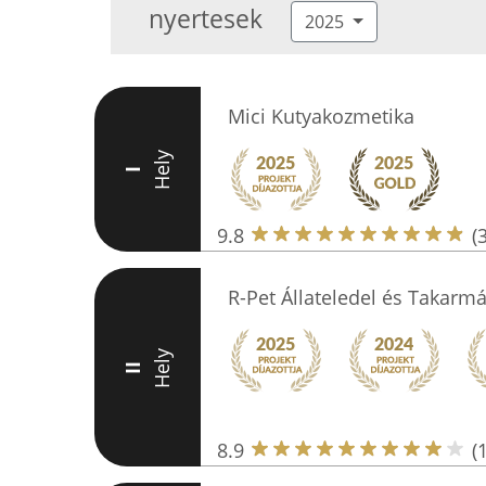
nyertesek
2025
Mici Kutyakozmetika
Hely
I
9.8
(
R-Pet Állateledel és Takarm
Hely
II
8.9
(