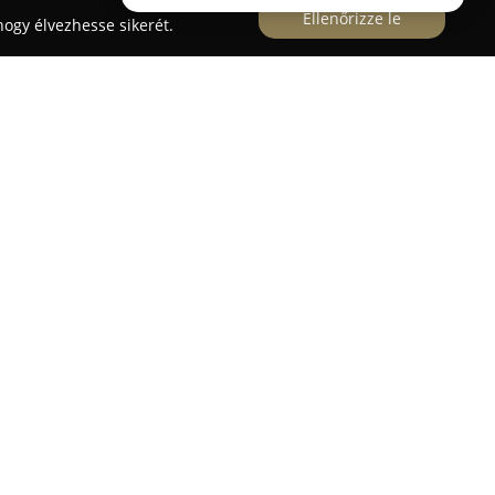
Ellenőrizze le
ogy élvezhesse sikerét.
a
Budapesten található, és odafigyel a kutyák
alkozás szakértő csapata arra törekszik, hogy
 bundával távozzon, miközben a várakozási idő
ak a játékra és simogatásra is. Szolgáltatásaik
lküli, ultrahangos fogtisztítás, amely hatékonyan
 eltávolításában, hozzájárulva a kutyák fogászati
módszer főként a kis testű kutyafajták számára
n fordul elő ez a probléma. A szalon
, hogy a gazdik megfelelő frizurát
ámára, szükség esetén tanácsadással támogatva