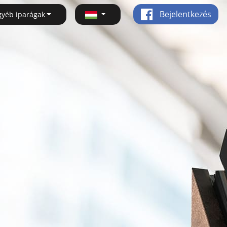
Bejelentkezés
gyéb iparágak