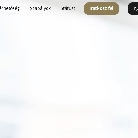
érhetőség
Szabályok
Státusz
Iratkozz fel
E