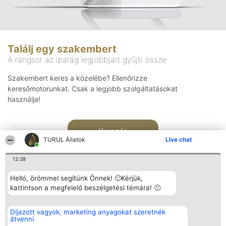
Találj egy szakembert
A rangsor az iparág legjobbjait gyűjti össze
Szakembert keres a közelébe? Ellenőrizze
keresőmotorunkat. Csak a legjobb szolgáltatásokat
használja!
Keresés
TURUL Állatok
Live chat
12:38
Helló, örömmel segítünk Önnek! 🙂Kérjük,
kattintson a megfelelő beszélgetési témára! 🙂
Rangsorszervező
Népszavazás
Elérhetőség
Díjazott vagyok, marketing anyagokat szeretnék
SC Beautiful Company S.R.L.
Nyertesek
Elérhetőség
átvenni
Bulevardul Aleea Timișul De
Az összes