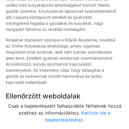
széles körű kutyaképzési lehetőségeket biztosít felelős
gazdik számára. A kutyaiskola tapasztalt szakemberekből
álló csapata kidolgozott elméleti és gyakorlati
tréningekkel fogadja a gazdákat és kutyáikat, nagy
hangsúlyt fektetve az oktatás minőségére.
Kínálatuk részeként szerepel a Kölyök Akadémia, továbbá
az Online Kutyaiskola lehetősége, amely rugalmas
megoldást kínál azoknak, akik nem tudnak személyesen
jelen lenni. Emellett gyakran rendeznek szemináriumokat
és különböző, kutyás sportokhoz kapcsolódó
eseményeket. Az intézmény célja, hogy elősegítse a
gazdik és kedvenceik közötti harmonikus és tartós
kapcsolat kialakítását.
Ellenőrzött weboldalak
Csak a bejelentkezett felhasználók férhetnek hozzá
ezekhez az információkhoz.
Kattints ide a
bejelentkezéshez.