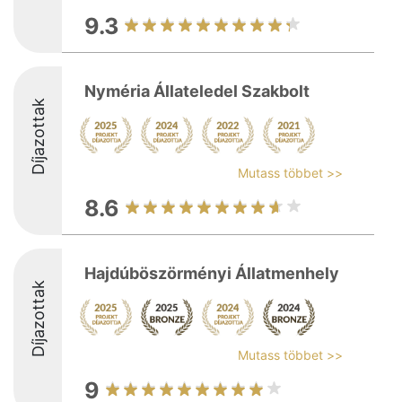
9.3
Nyméria Állateledel Szakbolt
Díjazottak
Mutass többet >>
8.6
Hajdúböszörményi Állatmenhely
Díjazottak
Mutass többet >>
9