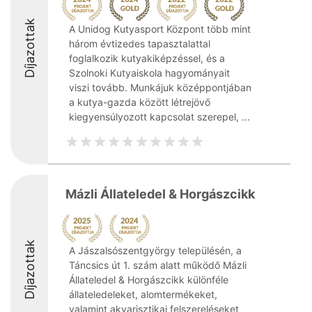
Díjazottak
A Unidog Kutyasport Központ több mint
három évtizedes tapasztalattal
foglalkozik kutyakiképzéssel, és a
Szolnoki Kutyaiskola hagyományait
viszi tovább. Munkájuk középpontjában
a kutya-gazda között létrejövő
kiegyensúlyozott kapcsolat szerepel, ...
Mázli Állateledel & Horgászcikk
Díjazottak
A Jászalsószentgyörgy településén, a
Táncsics út 1. szám alatt működő Mázli
Állateledel & Horgászcikk különféle
állateledeleket, alomtermékeket,
valamint akvarisztikai felszereléseket