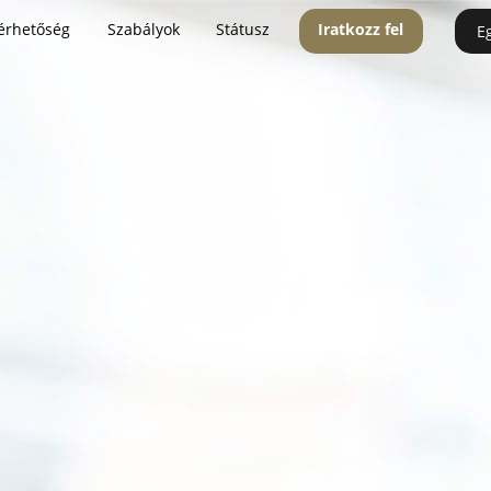
érhetőség
Szabályok
Státusz
Iratkozz fel
E