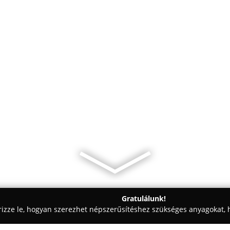
Gratulálunk!
rizze le, hogyan szerezhet népszerűsítéshez szükséges anyagokat, h