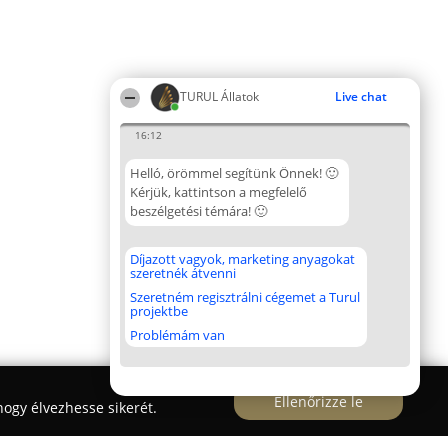
TURUL Állatok
Live chat
16:12
Helló, örömmel segítünk Önnek! 🙂
Kérjük, kattintson a megfelelő
beszélgetési témára! 🙂
Díjazott vagyok, marketing anyagokat
szeretnék átvenni
Szeretném regisztrálni cégemet a Turul
projektbe
Problémám van
Ellenőrizze le
ogy élvezhesse sikerét.