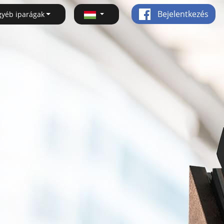
Bejelentkezés
gyéb iparágak