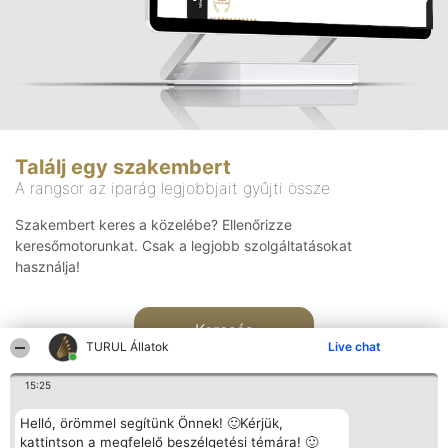
Találj egy szakembert
A rangsor az iparág legjobbjait gyűjti össze
Szakembert keres a közelébe? Ellenőrizze
keresőmotorunkat. Csak a legjobb szolgáltatásokat
használja!
Keresés
TURUL Állatok
Live chat
15:25
Helló, örömmel segítünk Önnek! 🙂Kérjük,
kattintson a megfelelő beszélgetési témára! 🙂