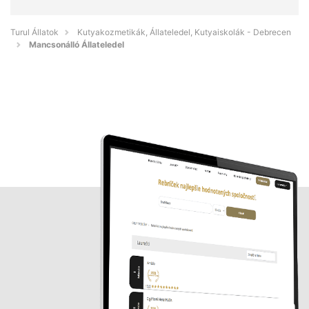
Turul Állatok
Kutyakozmetikák, Állateledel, Kutyaiskolák - Debrecen
Mancsonálló Állateledel