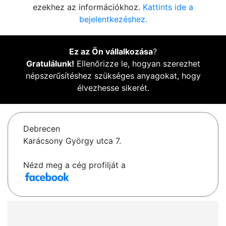
ezekhez az információkhoz.
Kattints ide a
bejelentkezéshez.
Ez az Ön vállalkozása
?
Gratulálunk!
Ellenőrizze le, hogyan szerezhet
népszerűsítéshez szükséges anyagokat, hogy
élvezhesse sikerét.
Debrecen
Karácsony György utca 7.
Nézd meg a cég profilját a