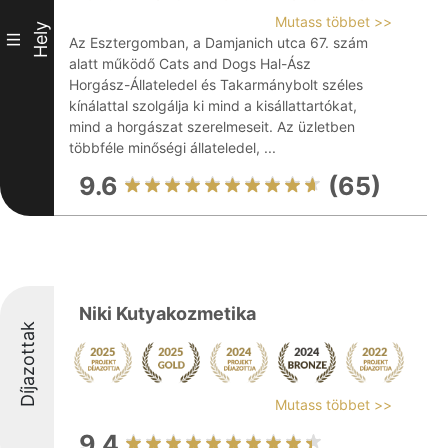
Mutass többet >>
Hely
III
Az Esztergomban, a Damjanich utca 67. szám
alatt működő Cats and Dogs Hal-Ász
Horgász-Állateledel és Takarmánybolt széles
kínálattal szolgálja ki mind a kisállattartókat,
mind a horgászat szerelmeseit. Az üzletben
többféle minőségi állateledel, ...
9.6
(65)
Niki Kutyakozmetika
Díjazottak
Mutass többet >>
9.4