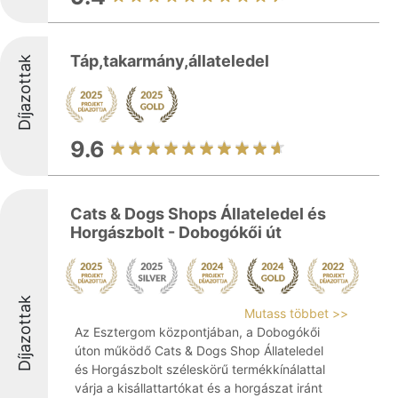
Táp,takarmány,állateledel
Díjazottak
9.6
Cats & Dogs Shops Állateledel és
Horgászbolt - Dobogókői út
Díjazottak
Mutass többet >>
Az Esztergom központjában, a Dobogókői
úton működő Cats & Dogs Shop Állateledel
és Horgászbolt széleskörű termékkínálattal
várja a kisállattartókat és a horgászat iránt