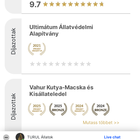
9.7
Ultimátum Állatvédelmi
Díjazottak
Alapítvány
Vahur Kutya-Macska és
Kisállateledel
Díjazottak
Mutass többet >>
9
TURUL Állatok
Live chat