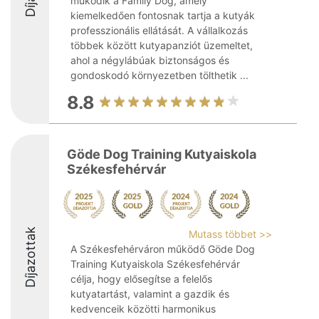
működik a Family Dog, amely
kiemelkedően fontosnak tartja a kutyák
professzionális ellátását. A vállalkozás
többek között kutyapanziót üzemeltet,
ahol a négylábúak biztonságos és
gondoskodó környezetben tölthetik ...
8.8
Göde Dog Training Kutyaiskola
Székesfehérvár
Díjazottak
Mutass többet >>
A Székesfehérváron működő Göde Dog
Training Kutyaiskola Székesfehérvár
célja, hogy elősegítse a felelős
kutyatartást, valamint a gazdik és
kedvenceik közötti harmonikus