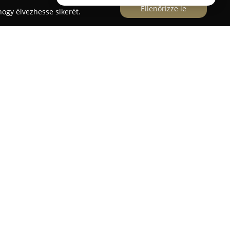
Ellenőrizze le
ogy élvezhesse sikerét.
 utca 67. szám alatt működő
Cats and Dogs Hal-
akarmánybolt
széles kínálattal szolgálja ki mind a
zat szerelmeseit. Az üzletben többféle minőségi
alat található kutyák, macskák, rágcsálók, valamint
latban szerepelnek továbbá olyan takarmányok
latok számára egyaránt alkalmasak.
élő csalik, bojlik és etetőanyagok is elérhetők,
hatják a szükséges kellékeket. Az átgondolt és
vé teszi, hogy az üzlet minden vásárló igényét