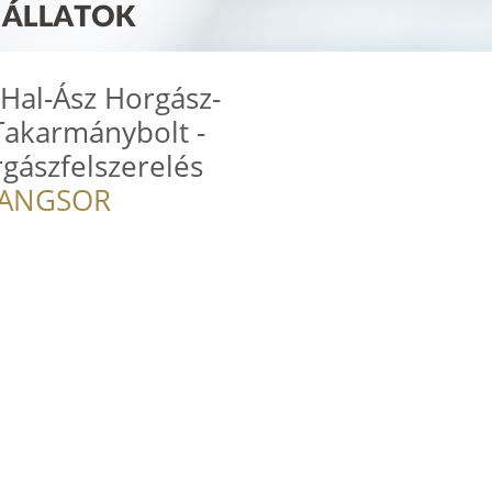
Hal-Ász Horgász-
 Takarmánybolt -
rgászfelszerelés
RANGSOR