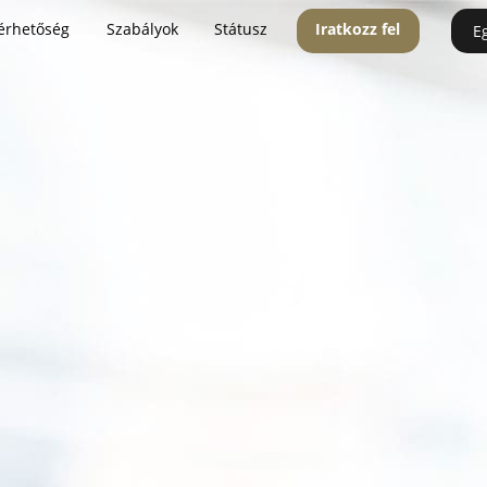
érhetőség
Szabályok
Státusz
Iratkozz fel
E