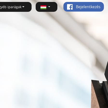
Bejelentkezés
gyéb iparágak