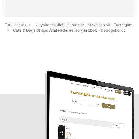
Turul Állatok
Kutyakozmetikák, Állateledel, Kutyaiskolák - Esztergom
Cats & Dogs Shops Állateledel és Horgászbolt - Dobogókői út