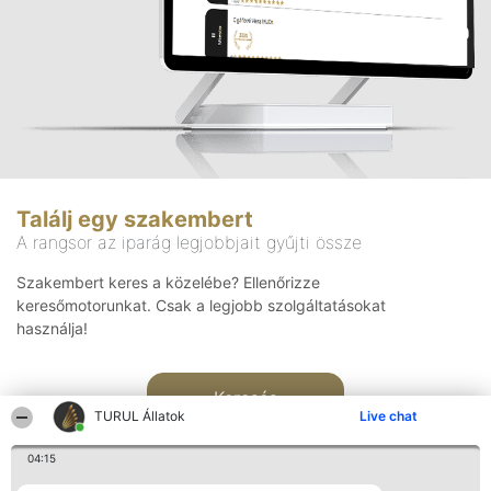
Találj egy szakembert
A rangsor az iparág legjobbjait gyűjti össze
Szakembert keres a közelébe? Ellenőrizze
keresőmotorunkat. Csak a legjobb szolgáltatásokat
használja!
Keresés
TURUL Állatok
Live chat
04:15