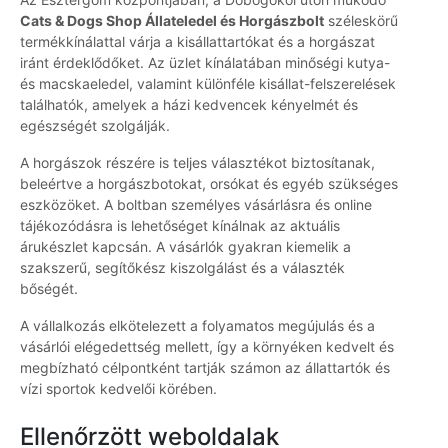
Cats & Dogs Shop Állateledel és Horgászbolt
széleskörű
termékkínálattal várja a kisállattartókat és a horgászat
iránt érdeklődőket. Az üzlet kínálatában minőségi kutya-
és macskaeledel, valamint különféle kisállat-felszerelések
találhatók, amelyek a házi kedvencek kényelmét és
egészségét szolgálják.
A horgászok részére is teljes választékot biztosítanak,
beleértve a horgászbotokat, orsókat és egyéb szükséges
eszközöket. A boltban személyes vásárlásra és online
tájékozódásra is lehetőséget kínálnak az aktuális
árukészlet kapcsán. A vásárlók gyakran kiemelik a
szakszerű, segítőkész kiszolgálást és a választék
bőségét.
A vállalkozás elkötelezett a folyamatos megújulás és a
vásárlói elégedettség mellett, így a környéken kedvelt és
megbízható célpontként tartják számon az állattartók és
vízi sportok kedvelői körében.
Ellenőrzött weboldalak