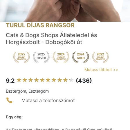
TURUL DÍJAS RANGSOR
Cats & Dogs Shops Állateledel és
Horgászbolt - Dobogókői út
Mutass többet >>
9.2
(436)
Esztergom, Esztergom
Mutasd a telefonszámot
Egy cég:
Az Esztergom központjában, a Dobogókői úton működő