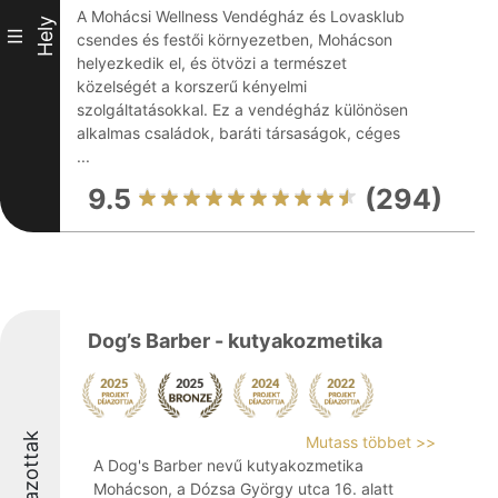
A Mohácsi Wellness Vendégház és Lovasklub
Hely
III
csendes és festői környezetben, Mohácson
helyezkedik el, és ötvözi a természet
közelségét a korszerű kényelmi
szolgáltatásokkal. Ez a vendégház különösen
alkalmas családok, baráti társaságok, céges
...
9.5
(294)
Dog’s Barber - kutyakozmetika
Díjazottak
Mutass többet >>
A Dog's Barber nevű kutyakozmetika
Mohácson, a Dózsa György utca 16. alatt