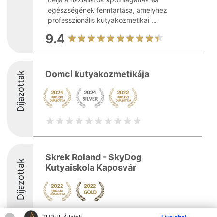
egészségének fenntartása, amelyhez
professzionális kutyakozmetikai ...
9.4
Domci kutyakozmetikája
Díjazottak
Skrek Roland - SkyDog
Díjazottak
Kutyaiskola Kaposvár
TURUL Állatok
Live chat