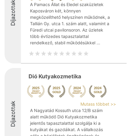
Díjazottak
A Pamacs Állat és Eledel szaküzletek
Kaposváron két, könnyen
megközelíthető helyszínen működnek, a
Tallián Gy. utca 1. szám alatt, valamint a
Füredi utcai pavilonsoron. Az üzletek
több évtizedes tapasztalattal
rendelkező, stabil működésükkel ...
Dió Kutyakozmetika
Díjazottak
Mutass többet >>
A Nagyatád Kossuth utca 12/B szám
alatt működő Dió Kutyakozmetika
jelentős tapasztalattal szolgálja ki a
kutyákat és gazdáikat. A vállalkozás
célja a háziállatok ápoltságának és