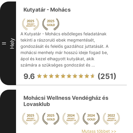
Kutyatár - Mohács
A Kutyatár - Mohács elsődleges feladatának
tekinti a rászoruló ebek megmentését,
Hely
II
gondozását és felelős gazdához juttatását. A
mohácsi menhely már hosszú ideje fogad be,
ápol és kezel elhagyott kutyákat, akik
számára a szükséges gondozást és ...
9.6
(251)
Mohácsi Wellness Vendégház és
Lovasklub
Mutass többet >>