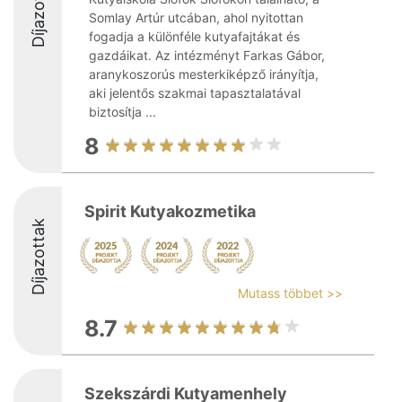
Díjazottak
Somlay Artúr utcában, ahol nyitottan
fogadja a különféle kutyafajtákat és
gazdáikat. Az intézményt Farkas Gábor,
aranykoszorús mesterkiképző irányítja,
aki jelentős szakmai tapasztalatával
biztosítja ...
8
Spirit Kutyakozmetika
Díjazottak
Mutass többet >>
8.7
Szekszárdi Kutyamenhely