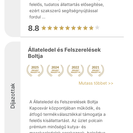
felelős, tudatos állattartás elősegítése,
ezért szakszerű segítségnyújtással
fordul ...
8.8
Állateledel és Felszerelések
Boltja
Mutass többet >>
Díjazottak
A Állateledel és Felszerelések Boltja
Kaposvár központjában működik, és
átfogó termékválasztékkal támogatja a
felelős kisállattartást. Az üzlet polcain
prémium minőségű kutya- és
macskaeledelek sorakoznak, beleértve