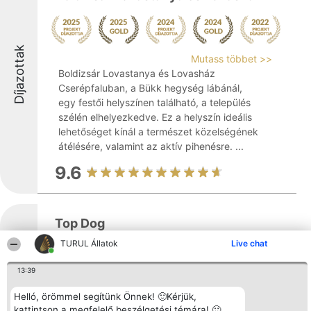
Díjazottak
Mutass többet >>
Boldizsár Lovastanya és Lovasház
Cserépfaluban, a Bükk hegység lábánál,
egy festői helyszínen található, a település
szélén elhelyezkedve. Ez a helyszín ideális
lehetőséget kínál a természet közelségének
átélésére, valamint az aktív pihenésre. ...
9.6
Top Dog
TURUL Állatok
Live chat
Díjazottak
13:39
A Top Dog Miskolc városában található, és
állatfelszerelések széles választékával várja
Helló, örömmel segítünk Önnek! 🙂Kérjük,
az állattartókat a Kiss Ernő utcában. A bolt
kattintson a megfelelő beszélgetési témára! 🙂