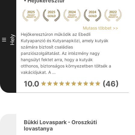
• Hejőkeresztúr
Mutass többet >>
Hejőkeresztúron működik az Ebedli
Hely
III
Kutyapanzió és Kutyanapközi, amely kutyák
számára biztosít családias
panziószolgáltatást. Az intézmény nagy
hangsúlyt fektet arra, hogy a kutyák
otthonos, biztonságos környezetben töltsék a
vakációjukat. A ...
10.0
(46)
Bükki Lovaspark - Oroszkúti
lovastanya