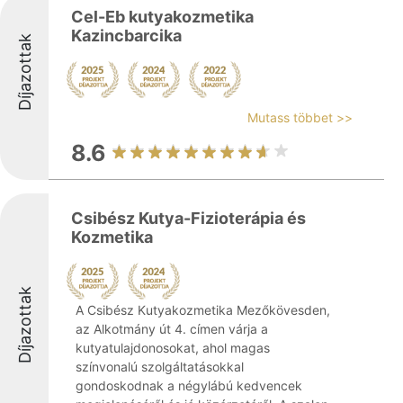
Cel-Eb kutyakozmetika
Kazincbarcika
Díjazottak
Mutass többet >>
8.6
Csibész Kutya-Fizioterápia és
Kozmetika
Díjazottak
A Csibész Kutyakozmetika Mezőkövesden,
az Alkotmány út 4. címen várja a
kutyatulajdonosokat, ahol magas
színvonalú szolgáltatásokkal
gondoskodnak a négylábú kedvencek