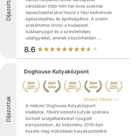
Díjazottak
városában több mint hat éves szakmai
tapasztalattal járul hozzá a házi kedvencek
egészségéhez és ápoltságához. A szalon
szakértelme ötvözi a budapesti
tudásanyagot és a szeretetteljes
odafigyelést, aminek köszönhetően ...
8.6
Doghouse Kutyaközpont
Díjazottak
Mutass többet >>
A miskolci Doghouse Kutyaközpont
kisállatok, főként kistestű kutyák számára
biztosít szolgáltatásokat nyugodt
környezetben. Az intézmény 2016-ban
kezdte meg működését kutyakozmetikai