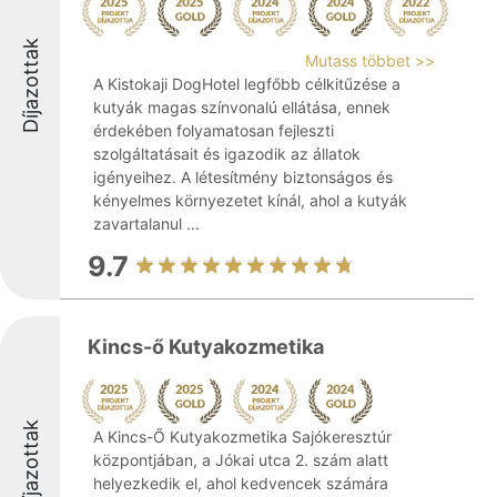
Díjazottak
Mutass többet >>
A Kistokaji DogHotel legfőbb célkitűzése a
kutyák magas színvonalú ellátása, ennek
érdekében folyamatosan fejleszti
szolgáltatásait és igazodik az állatok
igényeihez. A létesítmény biztonságos és
kényelmes környezetet kínál, ahol a kutyák
zavartalanul ...
9.7
Kincs-ő Kutyakozmetika
Díjazottak
A Kincs-Ő Kutyakozmetika Sajókeresztúr
központjában, a Jókai utca 2. szám alatt
helyezkedik el, ahol kedvencek számára