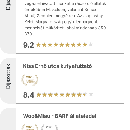
végez elhivatott munkát a rászoruló állatok
érdekében Miskolcon, valamint Borsod-
Abaúj-Zemplén megyében. Az alapítvány
Kelet-Magyarország egyik legnagyobb
menhelyét működteti, ahol mindennap 350–
370 ...
9.2
Kiss Ernő utca kutyafuttató
Díjazottak
8.4
Woo&Miau - BARF állateledel