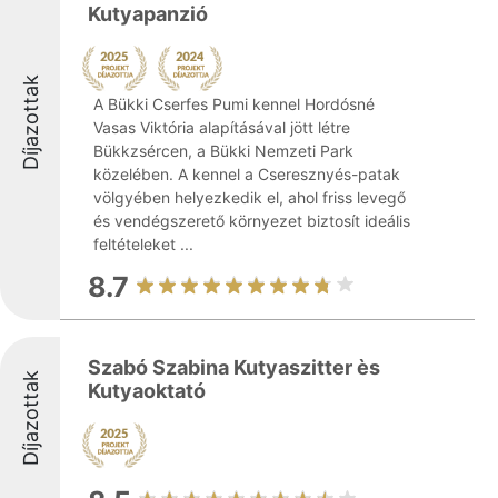
Kutyapanzió
Díjazottak
A Bükki Cserfes Pumi kennel Hordósné
Vasas Viktória alapításával jött létre
Bükkzsércen, a Bükki Nemzeti Park
közelében. A kennel a Cseresznyés-patak
völgyében helyezkedik el, ahol friss levegő
és vendégszerető környezet biztosít ideális
feltételeket ...
8.7
Szabó Szabina Kutyaszitter ès
Díjazottak
Kutyaoktató