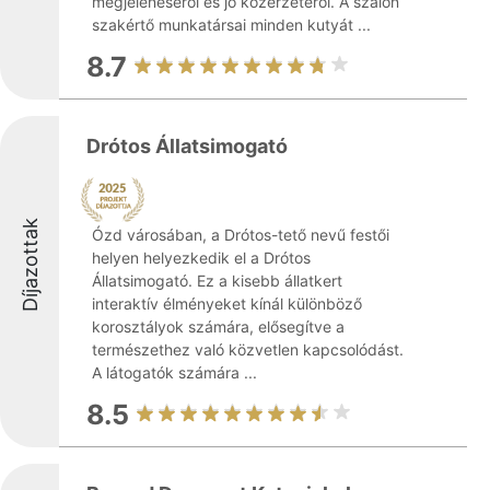
megjelenéséről és jó közérzetéről. A szalon
szakértő munkatársai minden kutyát ...
8.7
Drótos Állatsimogató
Díjazottak
Ózd városában, a Drótos-tető nevű festői
helyen helyezkedik el a Drótos
Állatsimogató. Ez a kisebb állatkert
interaktív élményeket kínál különböző
korosztályok számára, elősegítve a
természethez való közvetlen kapcsolódást.
A látogatók számára ...
8.5