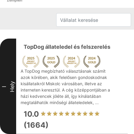
Zemplén
TopDog állateledel és felszerelés
A TopDog megbízható választásnak számít
azok körében, akik felelősen gondoskodnak
Hely
kisállataikról Miskolc városában, illetve az
I
interneten keresztül. A cég középpontjában a
házi kedvencek jóléte áll, így kínálatában
megtalálhatók minőségi állateledelek, ...
10.0
(1664)