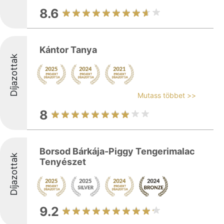
8.6
Kántor Tanya
Díjazottak
Mutass többet >>
8
Borsod Bárkája-Piggy Tengerimalac
Díjazottak
Tenyészet
9.2