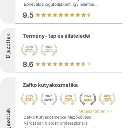
Ebnevelde jogutódjaként, így jelentős ...
9.5
Termény- táp és állateledel
Díjazottak
8.6
Zafko kutyakozmetika
Díjazottak
Mutass többet >>
Zafko Kutyakozmetika Mezőkövesd
városában biztosít professzionális