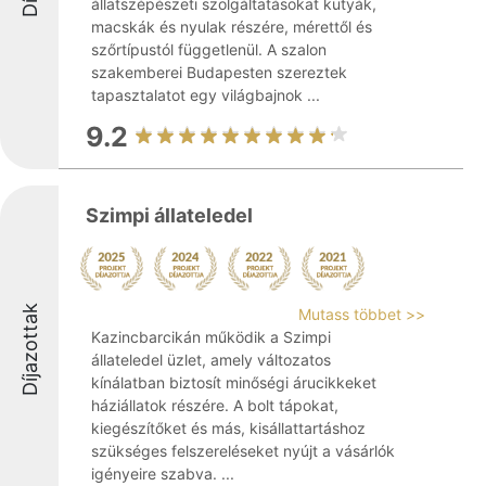
állatszépészeti szolgáltatásokat kutyák,
macskák és nyulak részére, mérettől és
szőrtípustól függetlenül. A szalon
szakemberei Budapesten szereztek
tapasztalatot egy világbajnok ...
9.2
Szimpi állateledel
Díjazottak
Mutass többet >>
Kazincbarcikán működik a Szimpi
állateledel üzlet, amely változatos
kínálatban biztosít minőségi árucikkeket
háziállatok részére. A bolt tápokat,
kiegészítőket és más, kisállattartáshoz
szükséges felszereléseket nyújt a vásárlók
igényeire szabva. ...