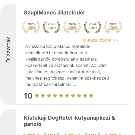
SzupiMancs állateledel
Díjazottak
Mutass többet >>
A miskolci SzupiMancs állateledel
kiemelkedő hírnévnek örvend a
kisállattartók körében, akik számára
közkedvelt választásnak számít. Az üzlet
sokszínű és bőséges kínálatot biztosít,
melyhez segítőkész, valamint szakképzett
munkatársak társulnak. ...
10
Kistokaji DogHotel-kutyanapkozi &
panzio