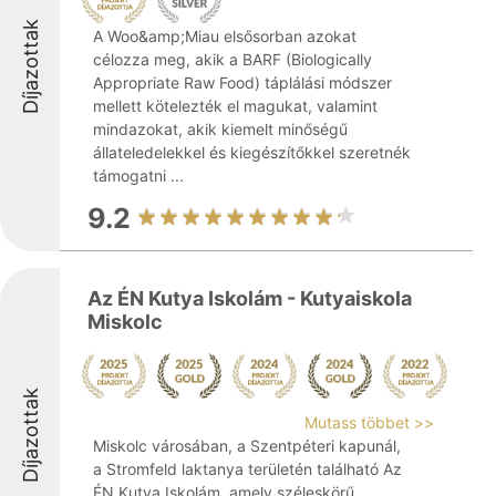
Díjazottak
A Woo&amp;Miau elsősorban azokat
célozza meg, akik a BARF (Biologically
Appropriate Raw Food) táplálási módszer
mellett kötelezték el magukat, valamint
mindazokat, akik kiemelt minőségű
állateledelekkel és kiegészítőkkel szeretnék
támogatni ...
9.2
Az ÉN Kutya Iskolám - Kutyaiskola
Miskolc
Díjazottak
Mutass többet >>
Miskolc városában, a Szentpéteri kapunál,
a Stromfeld laktanya területén található Az
ÉN Kutya Iskolám, amely széleskörű