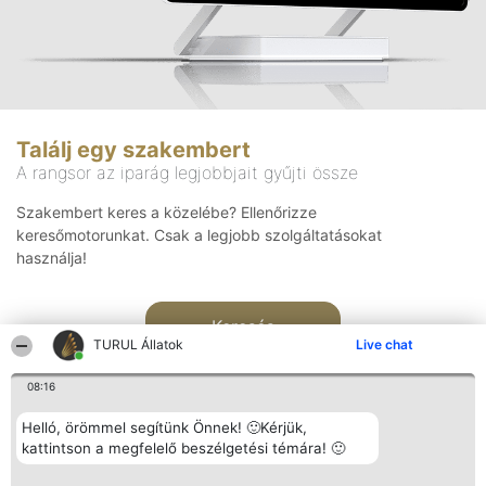
Találj egy szakembert
A rangsor az iparág legjobbjait gyűjti össze
Szakembert keres a közelébe? Ellenőrizze
keresőmotorunkat. Csak a legjobb szolgáltatásokat
használja!
Keresés
TURUL Állatok
Live chat
08:16
Helló, örömmel segítünk Önnek! 🙂Kérjük,
kattintson a megfelelő beszélgetési témára! 🙂
Rangsorszervező
Népszavazás
Elérhetőség