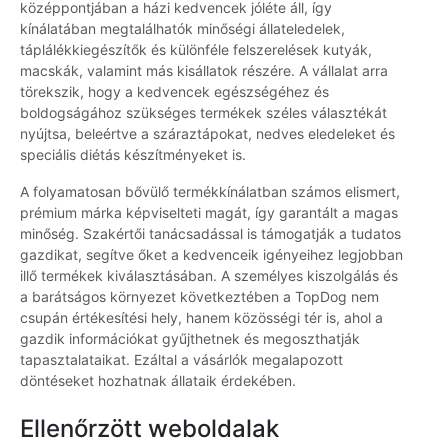
középpontjában a házi kedvencek jóléte áll, így
kínálatában megtalálhatók minőségi állateledelek,
táplálékkiegészítők és különféle felszerelések kutyák,
macskák, valamint más kisállatok részére. A vállalat arra
törekszik, hogy a kedvencek egészségéhez és
boldogságához szükséges termékek széles választékát
nyújtsa, beleértve a száraztápokat, nedves eledeleket és
speciális diétás készítményeket is.
A folyamatosan bővülő termékkínálatban számos elismert,
prémium márka képviselteti magát, így garantált a magas
minőség. Szakértői tanácsadással is támogatják a tudatos
gazdikat, segítve őket a kedvenceik igényeihez legjobban
illő termékek kiválasztásában. A személyes kiszolgálás és
a barátságos környezet következtében a TopDog nem
csupán értékesítési hely, hanem közösségi tér is, ahol a
gazdik információkat gyűjthetnek és megoszthatják
tapasztalataikat. Ezáltal a vásárlók megalapozott
döntéseket hozhatnak állataik érdekében.
Ellenőrzött weboldalak