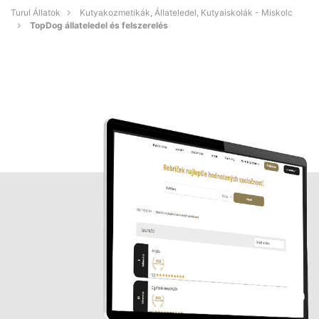
Turul Állatok
Kutyakozmetikák, Állateledel, Kutyaiskolák - Miskolc
TopDog állateledel és felszerelés