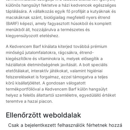
különös hangsúlyt fektetve a házi kedvencek egészséges
táplálására. A vállalkozás egyik fő profilját a kutyáknak és
macskáknak szánt, biológiailag megfelelő nyers étrend
(BARF) képezi, amely fagyasztott húsokból és komplett
menükből áll, hozzájárulva a természetes és
kiegyensúlyozott etetéshez.
A Kedvencem Barf kínálata kiterjed továbbá prémium
minőségű jutalomfalatokra, rágcsákra, étrend-
kiegészítőkre és vitaminokra is, melyek elősegítik a
háziállatok életminőségének javítását. A bolt speciális
etetőtálakat, interaktív játékokat, valamint higiéniai
felszereléseket is forgalmaz, ezzel támogatva a teljes
körű kisállatjólétet. A gondosan válogatott
termékportfólióval a Kedvencem Barf külön hangsúlyt
helyez a felelős állattartói szemléletre, egyedülálló értéket
teremtve a hazai piacon.
Ellenőrzött weboldalak
Csak a bejelentkezett felhasználók férhetnek hozzá