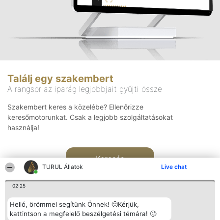
Találj egy szakembert
A rangsor az iparág legjobbjait gyűjti össze
Szakembert keres a közelébe? Ellenőrizze
keresőmotorunkat. Csak a legjobb szolgáltatásokat
használja!
Keresés
TURUL Állatok
Live chat
02:25
Helló, örömmel segítünk Önnek! 🙂Kérjük,
kattintson a megfelelő beszélgetési témára! 🙂