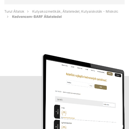
Turul Állatok
Kutyakozmetikák, Állateledel, Kutyaiskolák - Miskolc
Kedvencem-BARF Állateledel