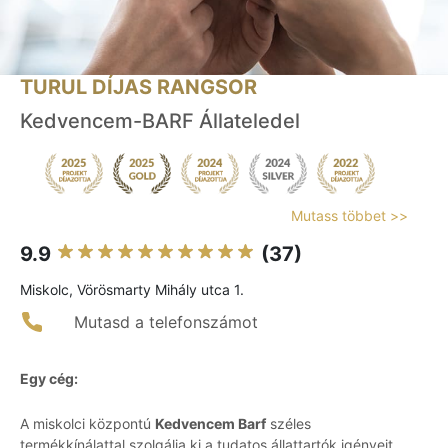
TURUL DÍJAS RANGSOR
Kedvencem-BARF Állateledel
Mutass többet >>
9.9
(37)
Miskolc, Vörösmarty Mihály utca 1.
Mutasd a telefonszámot
Egy cég:
A miskolci központú
Kedvencem Barf
széles
termékkínálattal szolgálja ki a tudatos állattartók igényeit,