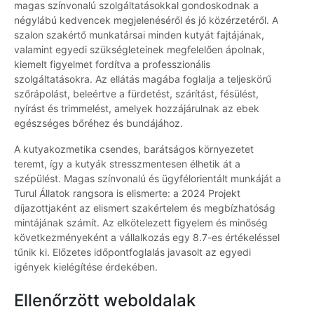
magas színvonalú szolgáltatásokkal gondoskodnak a
négylábú kedvencek megjelenéséről és jó közérzetéről. A
szalon szakértő munkatársai minden kutyát fajtájának,
valamint egyedi szükségleteinek megfelelően ápolnak,
kiemelt figyelmet fordítva a professzionális
szolgáltatásokra. Az ellátás magába foglalja a teljeskörű
szőrápolást, beleértve a fürdetést, szárítást, fésülést,
nyírást és trimmelést, amelyek hozzájárulnak az ebek
egészséges bőréhez és bundájához.
A kutyakozmetika csendes, barátságos környezetet
teremt, így a kutyák stresszmentesen élhetik át a
szépülést. Magas színvonalú és ügyfélorientált munkáját a
Turul Állatok rangsora is elismerte: a 2024 Projekt
díjazottjaként az elismert szakértelem és megbízhatóság
mintájának számít. Az elkötelezett figyelem és minőség
következményeként a vállalkozás egy 8.7-es értékeléssel
tűnik ki. Előzetes időpontfoglalás javasolt az egyedi
igények kielégítése érdekében.
Ellenőrzött weboldalak