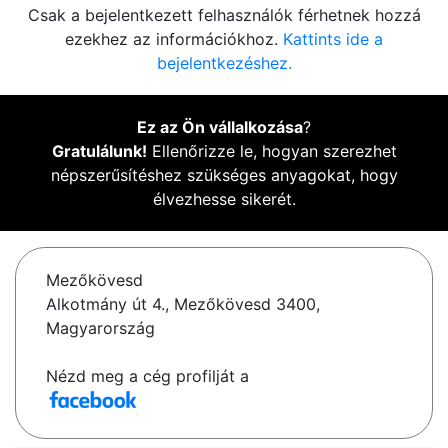
Csak a bejelentkezett felhasználók férhetnek hozzá
ezekhez az információkhoz.
Kattints ide a
bejelentkezéshez.
Ez az Ön vállalkozása
?
Gratulálunk!
Ellenőrizze le, hogyan szerezhet
népszerűsítéshez szükséges anyagokat, hogy
élvezhesse sikerét.
Mezőkövesd
Alkotmány út 4., Mezőkövesd 3400,
Magyarország
Nézd meg a cég profilját a