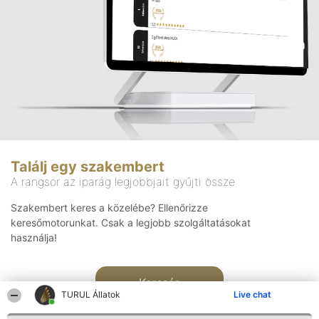
Találj egy szakembert
A rangsor az iparág legjobbjait gyűjti össze
Szakembert keres a közelébe? Ellenőrizze
keresőmotorunkat. Csak a legjobb szolgáltatásokat
használja!
Keresés
TURUL Állatok
Live chat