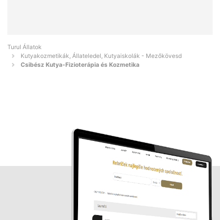
Turul Állatok
Kutyakozmetikák, Állateledel, Kutyaiskolák - Mezőkövesd
Csibész Kutya-Fizioterápia és Kozmetika