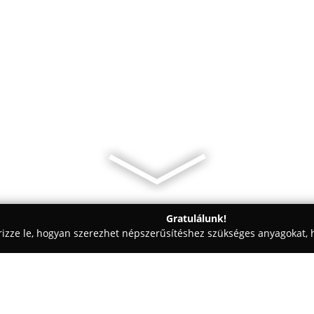
Gratulálunk!
rizze le, hogyan szerezhet népszerűsítéshez szükséges anyagokat, h
iskolák - Miskolc
Állateledel- bolt