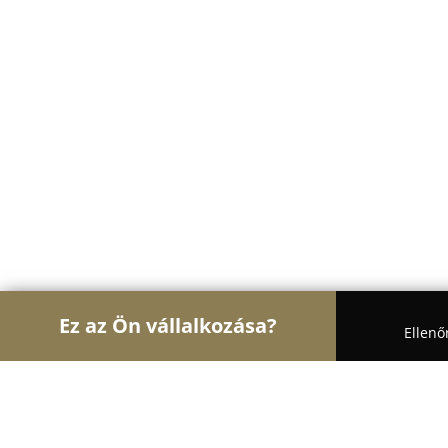
Ez az Ön vállalkozása?
Ellenő
Turul Állatok
Kutyakozmetikák, Állateledel, Kutya