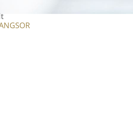
lt
RANGSOR