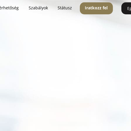
érhetőség
Szabályok
Státusz
Iratkozz fel
E