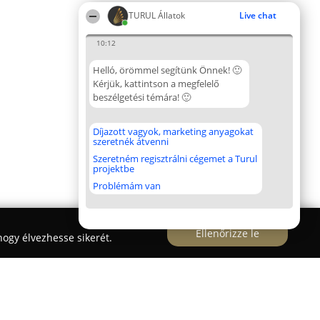
TURUL Állatok
Live chat
10:12
Helló, örömmel segítünk Önnek! 🙂
Kérjük, kattintson a megfelelő
beszélgetési témára! 🙂
Díjazott vagyok, marketing anyagokat
szeretnék átvenni
Szeretném regisztrálni cégemet a Turul
projektbe
Problémám van
Ellenőrizze le
ogy élvezhesse sikerét.