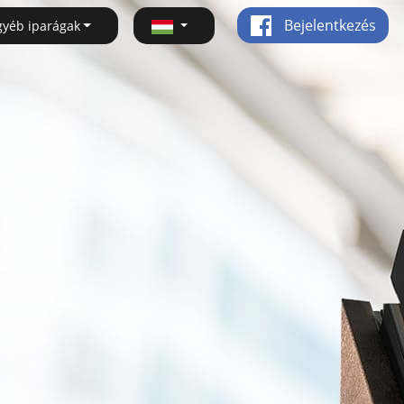
Bejelentkezés
gyéb iparágak