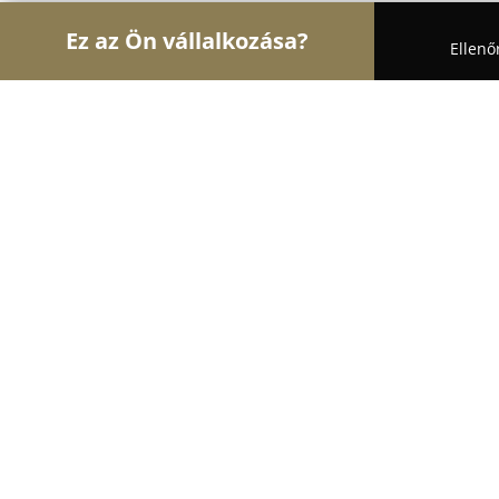
Ez az Ön vállalkozása?
Ellenő
Turul Állatok
Kutyakozmetikák, Állateledel, Kut
Állatorvosi Rendelő és Kutyakozmet
9.7
(102)
Balajt, Edelény
Mutasd a telefonszámot