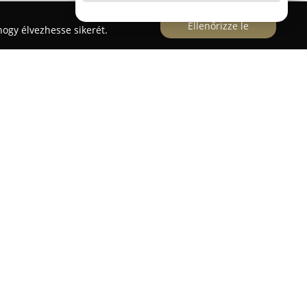
Ellenőrizze le
ogy élvezhesse sikerét.
akozmetika Edelény
kozmetika Edelény
székhelye Edelényben
m alatt, ahol kisállatok és gazdáik részére
okat. A rendelőt Dr. Beresnyák Viktor állatorvos
kötelezetten látja el a házi kedvenceket. A praxis
gerimalacok, hörcsögök és nyulak számára nyújt
; ehhez tartoznak belgyógyászati vizsgálatok,
eti, bőrgyógyászati kezelések, mikrochip
azitológiai ellátás, fogászati beavatkozások, illetve