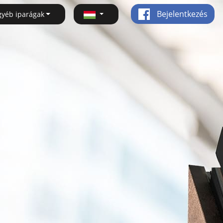
Bejelentkezés
gyéb iparágak