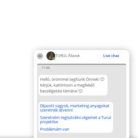
TURUL Állatok
Live chat
11:46
Helló, örömmel segítünk Önnek! 🙂
Kérjük, kattintson a megfelelő
beszélgetési témára! 🙂
Díjazott vagyok, marketing anyagokat
szeretnék átvenni
Szeretném regisztrálni cégemet a Turul
projektbe
Problémám van