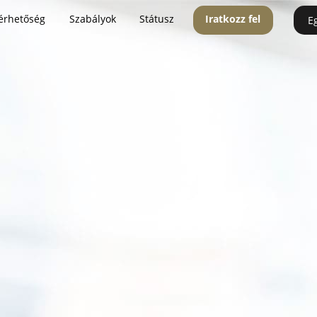
érhetőség
Szabályok
Státusz
Iratkozz fel
E