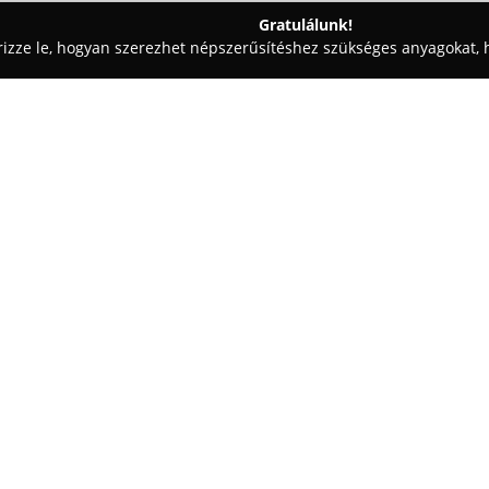
Gratulálunk!
rizze le, hogyan szerezhet népszerűsítéshez szükséges anyagokat, h
yaiskolák - Borsod-Abaúj-Zemplén
Állatorvosi Rendelő és Kuty
ika Edelény
Egy cég:
Állatorvosi Rendelő és Kutya
található, a Hóvirág utca 1. szá
kínálnak különféle szolgáltatás
alapította 2006-ban, és azóta el
kutyák, macskák, görények, ten
teljes körű állatorvosi ellátást
műtétek, ivartalanítás, szemész
beültetés, laborvizsgálatok, par
állatútlevél kiállítása.