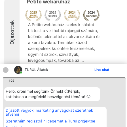
Petito webáruház
Díjazottak
A Petito webáruház széles kínálatot
biztosít a vízi hobbi rajongói számára,
különös tekintettel az akvarisztikára és
a kerti tavakra. Termékei között
szerepelnek különféle felszerelések,
úgymint szűrők, szivattyúk,
levegőpumpák, továbbá az ...
9.2
TURUL Állatok
Live chat
11:29
Rangsorszervező
Népszavazás
Elérhetőség
Helló, örömmel segítünk Önnek! 🙂Kérjük,
SC Beautiful Company S.R.L.
Nyertesek
Elérhetőség
kattintson a megfelelő beszélgetési témára! 🙂
Bulevardul Aleea Timișul De
Az összes
Sus Nr. 2, Bl. A30, Sc. A, Et.
díjazottak
4, Ap. 13
listája
Díjazott vagyok, marketing anyagokat szeretnék
Bukarest 53-238
Szabályok
átvenni
Adószám 36737675
Státusz
tel: +363 033 425 71
Szeretném regisztrálni cégemet a Turul projektbe
Polityka
Prywatności