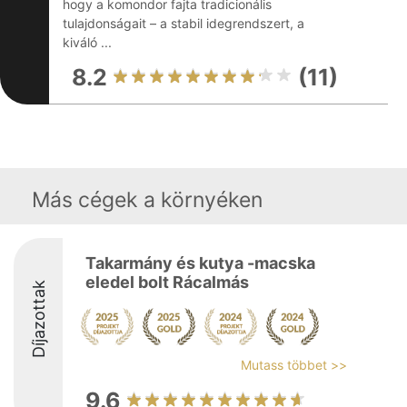
hogy a komondor fajta tradicionális
tulajdonságait – a stabil idegrendszert, a
kiváló ...
8.2
(11)
Más cégek a környéken
Takarmány és kutya -macska
eledel bolt Rácalmás
Díjazottak
Mutass többet >>
9.6