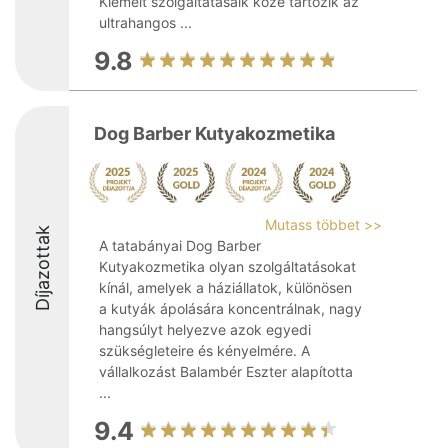
Kiemelt szolgáltatásaik közé tartozik az
ultrahangos ...
9.8
Dog Barber Kutyakozmetika
Mutass többet >>
Díjazottak
A tatabányai Dog Barber
Kutyakozmetika olyan szolgáltatásokat
kínál, amelyek a háziállatok, különösen
a kutyák ápolására koncentrálnak, nagy
hangsúlyt helyezve azok egyedi
szükségleteire és kényelmére. A
vállalkozást Balambér Eszter alapította
...
9.4