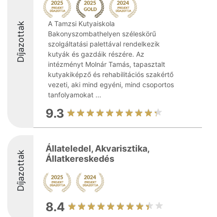
A Tamzsi Kutyaiskola
Díjazottak
Bakonyszombathelyen széleskörű
szolgáltatási palettával rendelkezik
kutyák és gazdáik részére. Az
intézményt Molnár Tamás, tapasztalt
kutyakiképző és rehabilitációs szakértő
vezeti, aki mind egyéni, mind csoportos
tanfolyamokat ...
9.3
Állateledel, Akvarisztika,
Díjazottak
Állatkereskedés
8.4