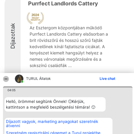
Purrfect Landlords Cattery
Díjazottak
Az Esztergom központjában működő
Purrfect Landlords Cattery elsősorban a
brit rövidszőrű és hosszú szőrű fajták
kedvelőinek kínál fajtatiszta cicákat. A
tenyészet kiemelt hangsúlyt helyez a
nemes vérvonalak megőrzésére és a
sokszínű családfák ...
TURUL Állatok
Live chat
04:05
Rangsorszervező
Népszavazás
Elérhetőség
Helló, örömmel segítünk Önnek! 🙂Kérjük,
SC Beautiful Company S.R.L.
Nyertesek
Elérhetőség
Bulevardul Aleea Timișul De
kattintson a megfelelő beszélgetési témára! 🙂
Az összes
Sus Nr. 2, Bl. A30, Sc. A, Et.
díjazottak
4, Ap. 13
listája
Bukarest 53-238
Szabályok
Díjazott vagyok, marketing anyagokat szeretnék
Adószám 36737675
Státusz
átvenni
tel: +363 033 425 71
Polityka
Szeretném regisztrálni cégemet a Turul projektbe
Prywatności