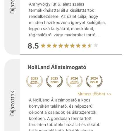
Díjazottak
Aranyvölgyi út 6. alatt széles
termékkínálattal áll a kisállattartók
rendelkezésére. Az üzlet célja, hogy
minden házi kedvenc igényét kielégítse,
legyen szó kutyákról, macskákról,
rágcsálókról vagy madarakat tartó ...
8.5
NoliLand Állatsimogató
Díjazottak
Mutass többet >>
A NoliLand Állatsimogató a kocs
környékén található, és népszerű
célpont a családok és állatszeretők
körében. A gondosan fenntartott
területen többféle háziállat és ritkább
faj is megtalálható, köztük alpaka,