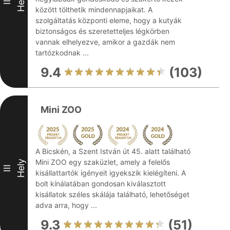
Hely
II
között tölthetik mindennapjaikat. A
szolgáltatás központi eleme, hogy a kutyák
biztonságos és szeretetteljes légkörben
vannak elhelyezve, amikor a gazdák nem
tartózkodnak ...
9.4
(103)
Mini ZOO
A Bicskén, a Szent István út 45. alatt található
Mini ZOO egy szaküzlet, amely a felelős
Hely
III
kisállattartók igényeit igyekszik kielégíteni. A
bolt kínálatában gondosan kiválasztott
kisállatok széles skálája található, lehetőséget
adva arra, hogy ...
9.3
(51)