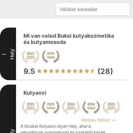
Mi van veled Buksi kutyakozmetika
és kutyamosoda
Hely
I
9.5
(28)
Kutyaovi
Mutass többet >>
A bicskei Kutyaovi olyan hely, ahol a
négylábúak gondoskodó és szakértő kezek