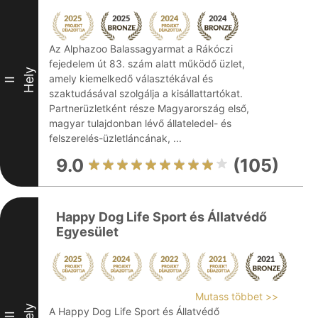
Az Alphazoo Balassagyarmat a Rákóczi
fejedelem út 83. szám alatt működő üzlet,
Hely
amely kiemelkedő választékával és
II
szaktudásával szolgálja a kisállattartókat.
Partnerüzletként része Magyarország első,
magyar tulajdonban lévő állateledel- és
felszerelés-üzletláncának, ...
9.0
(105)
Happy Dog Life Sport és Állatvédő
Egyesület
Mutass többet >>
Hely
A Happy Dog Life Sport és Állatvédő
III