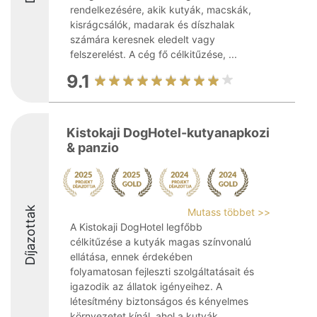
rendelkezésére, akik kutyák, macskák,
kisrágcsálók, madarak és díszhalak
számára keresnek eledelt vagy
felszerelést. A cég fő célkitűzése, ...
9.1
Kistokaji DogHotel-kutyanapkozi
& panzio
Díjazottak
Mutass többet >>
A Kistokaji DogHotel legfőbb
célkitűzése a kutyák magas színvonalú
ellátása, ennek érdekében
folyamatosan fejleszti szolgáltatásait és
igazodik az állatok igényeihez. A
létesítmény biztonságos és kényelmes
környezetet kínál, ahol a kutyák