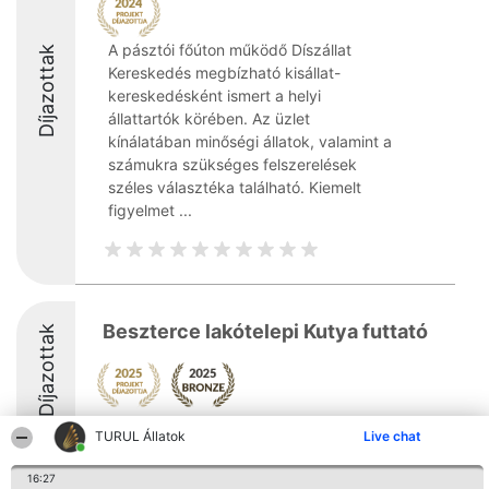
A pásztói főúton működő Díszállat
Díjazottak
Kereskedés megbízható kisállat-
kereskedésként ismert a helyi
állattartók körében. Az üzlet
kínálatában minőségi állatok, valamint a
számukra szükséges felszerelések
széles választéka található. Kiemelt
figyelmet ...
Beszterce lakótelepi Kutya futtató
Díjazottak
9.1
TURUL Állatok
Live chat
16:27