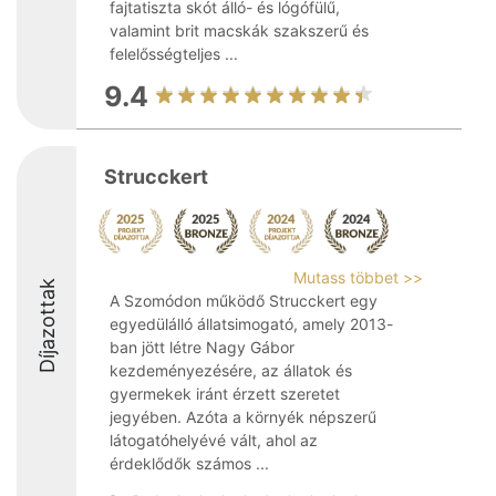
fajtatiszta skót álló- és lógófülű,
valamint brit macskák szakszerű és
felelősségteljes ...
9.4
Strucckert
Mutass többet >>
Díjazottak
A Szomódon működő Strucckert egy
egyedülálló állatsimogató, amely 2013-
ban jött létre Nagy Gábor
kezdeményezésére, az állatok és
gyermekek iránt érzett szeretet
jegyében. Azóta a környék népszerű
látogatóhelyévé vált, ahol az
érdeklődők számos ...