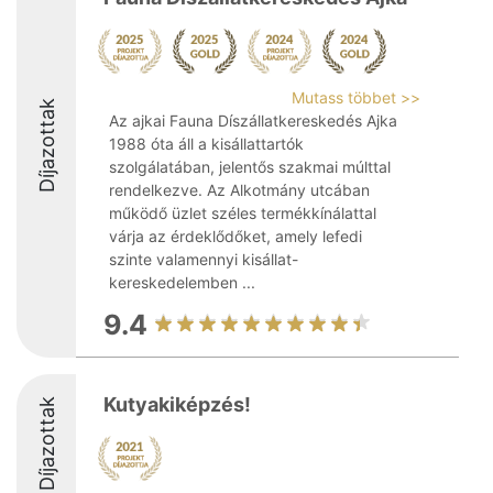
Mutass többet >>
Díjazottak
Az ajkai Fauna Díszállatkereskedés Ajka
1988 óta áll a kisállattartók
szolgálatában, jelentős szakmai múlttal
rendelkezve. Az Alkotmány utcában
működő üzlet széles termékkínálattal
várja az érdeklődőket, amely lefedi
szinte valamennyi kisállat-
kereskedelemben ...
9.4
Kutyakiképzés!
Díjazottak