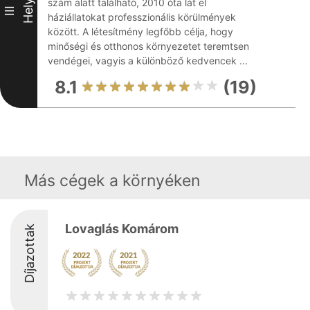
szám alatt található, 2010 óta lát el
Hely
III
háziállatokat professzionális körülmények
között. A létesítmény legfőbb célja, hogy
minőségi és otthonos környezetet teremtsen
vendégei, vagyis a különböző kedvencek ...
8.1
(19)
Más cégek a környéken
Lovaglás Komárom
Díjazottak