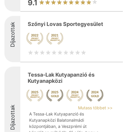
9.1
Szőnyi Lovas Sportegyesület
Díjazottak
Tessa-Lak Kutyapanzió és
Kutyanapközi
Díjazottak
Mutass többet >>
A Tessa-Lak Kutyapanzió és
Kutyanapközi Balatonalmádi
központjában, a Veszprémi út