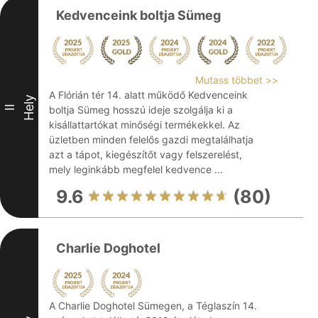
Kedvenceink boltja Sümeg
Mutass többet >>
A Flórián tér 14. alatt működő Kedvenceink
Hely
II
boltja Sümeg hosszú ideje szolgálja ki a
kisállattartókat minőségi termékekkel. Az
üzletben minden felelős gazdi megtalálhatja
azt a tápot, kiegészítőt vagy felszerelést,
mely leginkább megfelel kedvence ...
9.6
(80)
Charlie Doghotel
A Charlie Doghotel Sümegen, a Téglaszín 14.