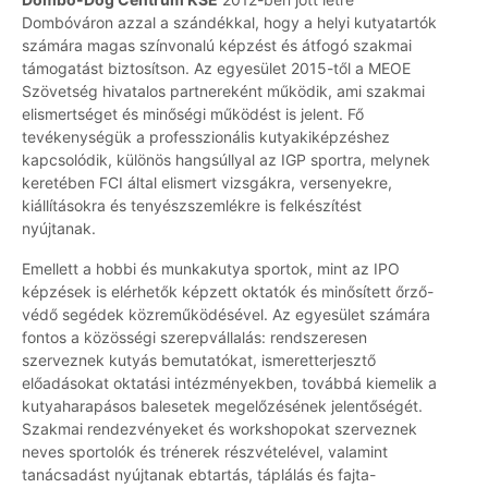
Dombóváron azzal a szándékkal, hogy a helyi kutyatartók
számára magas színvonalú képzést és átfogó szakmai
támogatást biztosítson. Az egyesület 2015-től a MEOE
Szövetség hivatalos partnereként működik, ami szakmai
elismertséget és minőségi működést is jelent. Fő
tevékenységük a professzionális kutyakiképzéshez
kapcsolódik, különös hangsúllyal az IGP sportra, melynek
keretében FCI által elismert vizsgákra, versenyekre,
kiállításokra és tenyészszemlékre is felkészítést
nyújtanak.
Emellett a hobbi és munkakutya sportok, mint az IPO
képzések is elérhetők képzett oktatók és minősített őrző-
védő segédek közreműködésével. Az egyesület számára
fontos a közösségi szerepvállalás: rendszeresen
szerveznek kutyás bemutatókat, ismeretterjesztő
előadásokat oktatási intézményekben, továbbá kiemelik a
kutyaharapásos balesetek megelőzésének jelentőségét.
Szakmai rendezvényeket és workshopokat szerveznek
neves sportolók és trénerek részvételével, valamint
tanácsadást nyújtanak ebtartás, táplálás és fajta-