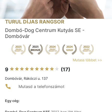
TURUL DÍJAS RANGSOR
Dombó-Dog Centrum Kutyás SE -
Dombóvár
Mutass többet >>
9
(17)
Dombóvár, Rákóczi u. 137
Mutasd a telefonszámot
Egy cég:
Dombó-Dog Centrum KSE
2012-ben jött létre