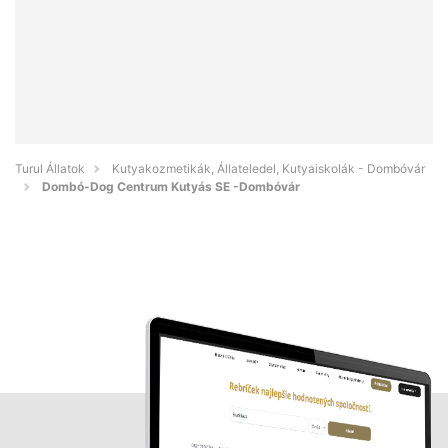
Turul Állatok
Kutyakozmetikák, Állateledel, Kutyaiskolák - Dombóvár
Dombó-Dog Centrum Kutyás SE -Dombóvár