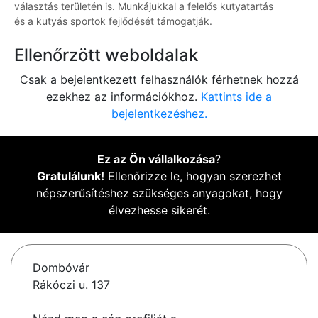
választás területén is. Munkájukkal a felelős kutyatartás
és a kutyás sportok fejlődését támogatják.
Ellenőrzött weboldalak
Csak a bejelentkezett felhasználók férhetnek hozzá
ezekhez az információkhoz.
Kattints ide a
bejelentkezéshez.
Ez az Ön vállalkozása
?
Gratulálunk!
Ellenőrizze le, hogyan szerezhet
népszerűsítéshez szükséges anyagokat, hogy
élvezhesse sikerét.
Dombóvár
Rákóczi u. 137