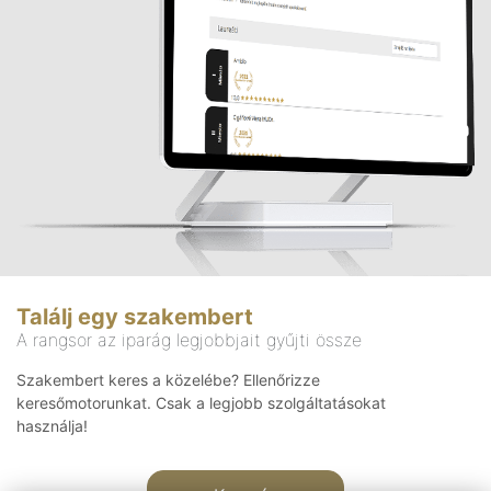
Találj egy szakembert
A rangsor az iparág legjobbjait gyűjti össze
Szakembert keres a közelébe? Ellenőrizze
keresőmotorunkat. Csak a legjobb szolgáltatásokat
használja!