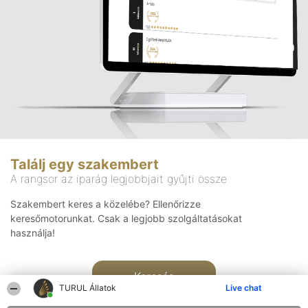
Találj egy szakembert
A rangsor az iparág legjobbjait gyűjti össze
Szakembert keres a közelébe? Ellenőrizze
keresőmotorunkat. Csak a legjobb szolgáltatásokat
használja!
Keresés
TURUL Állatok
Live chat