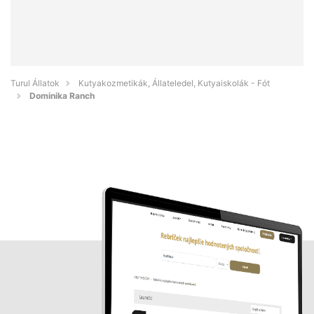
Turul Állatok
Kutyakozmetikák, Állateledel, Kutyaiskolák - Fót
Dominika Ranch