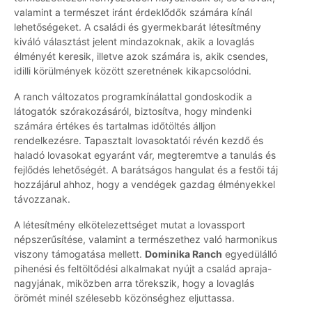
valamint a természet iránt érdeklődők számára kínál
lehetőségeket. A családi és gyermekbarát létesítmény
kiváló választást jelent mindazoknak, akik a lovaglás
élményét keresik, illetve azok számára is, akik csendes,
idilli körülmények között szeretnének kikapcsolódni.
A ranch változatos programkínálattal gondoskodik a
látogatók szórakozásáról, biztosítva, hogy mindenki
számára értékes és tartalmas időtöltés álljon
rendelkezésre. Tapasztalt lovasoktatói révén kezdő és
haladó lovasokat egyaránt vár, megteremtve a tanulás és
fejlődés lehetőségét. A barátságos hangulat és a festői táj
hozzájárul ahhoz, hogy a vendégek gazdag élményekkel
távozzanak.
A létesítmény elkötelezettséget mutat a lovassport
népszerűsítése, valamint a természethez való harmonikus
viszony támogatása mellett.
Dominika Ranch
egyedülálló
pihenési és feltöltődési alkalmakat nyújt a család apraja-
nagyjának, miközben arra törekszik, hogy a lovaglás
örömét minél szélesebb közönséghez eljuttassa.