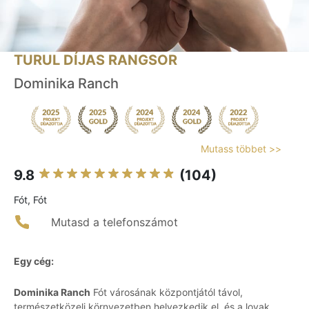
TURUL DÍJAS RANGSOR
Dominika Ranch
Mutass többet >>
9.8
(104)
Fót, Fót
Mutasd a telefonszámot
Egy cég:
Dominika Ranch
Fót városának központjától távol,
természetközeli környezetben helyezkedik el, és a lovak,