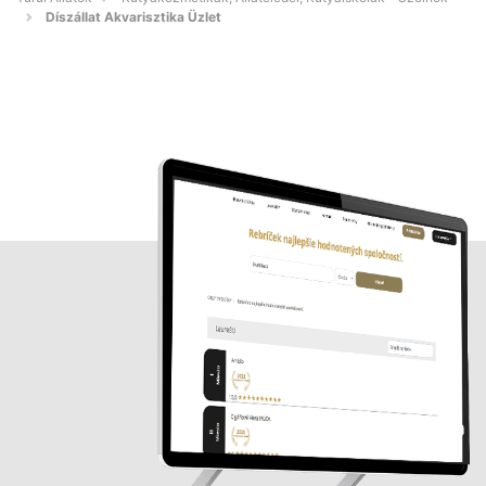
Díszállat Akvarisztika Üzlet