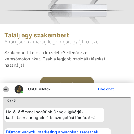
Találj egy szakembert
A rangsor az iparág legjobbjait gyűjti össze
Szakembert keres a közelébe? Ellenőrizze
keresőmotorunkat. Csak a legjobb szolgáltatásokat
használja!
Keresés
TURUL Állatok
Live chat
09:45
Helló, örömmel segítünk Önnek! 🙂Kérjük,
kattintson a megfelelő beszélgetési témára! 🙂
Rangsorszervező
Népszavazás
Elérhetőség
Díjazott vagyok, marketing anyagokat szeretnék
SC Beautiful Company S.R.L.
Nyertesek
Elérhetőség