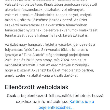
választékot biztosítson. Kínálatában gondosan válogatott
akváriumi felszerelések, díszhalak, vízi növények,
valamint prémium állateledelek kapnak helyet, melyek
mind a kisállatok jóllétéhez járulnak hozzá. Az üzlet
szakértő munkatársai az akvarisztika témakörében
tanácsadást nyújtanak, beleértve akváriumok kialakítását,
fenntartását vagy alkalmas halfajok kiválasztását is.
Az üzlet nagy hangsúlyt fektet a vásárlók igényeire és a
folyamatos fejlődésre. Színvonalát több elismerés is
igazolja: a "Turul Állatok" elégedettségi projektjében
2021-ben és 2022-ben arany, míg 2024-ben ezüst
minősítést szerzett. Ezek az eredmények bizonyítják,
hogy a Díszállat Akvarisztika Üzlet megbízható partner,
amely széles kínálattal várja a kisállattartókat.
Ellenőrzött weboldalak
Csak a bejelentkezett felhasználók férhetnek hozzá
ezekhez az információkhoz.
Kattints ide a
bejelentkezéshez.