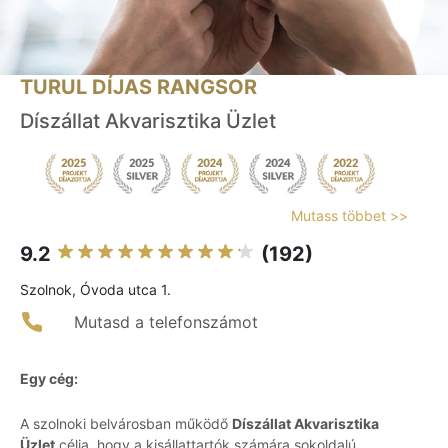
TURUL DÍJAS RANGSOR
Díszállat Akvarisztika Üzlet
Mutass többet >>
9.2
(192)
Szolnok, Óvoda utca 1.
Mutasd a telefonszámot
Egy cég:
A szolnoki belvárosban működő
Díszállat Akvarisztika
Üzlet
célja, hogy a kisállattartók számára sokoldalú