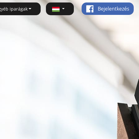
Bejelentkezés
gyéb iparágak