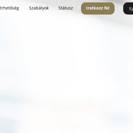
érhetőség
Szabályok
Státusz
Iratkozz fel
E