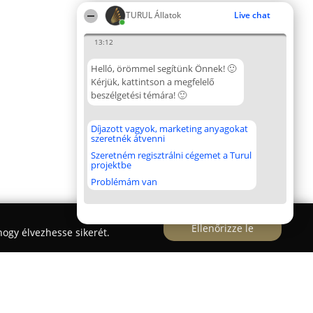
TURUL Állatok
Live chat
13:12
Helló, örömmel segítünk Önnek! 🙂
Kérjük, kattintson a megfelelő
beszélgetési témára! 🙂
Díjazott vagyok, marketing anyagokat
szeretnék átvenni
Szeretném regisztrálni cégemet a Turul
projektbe
Problémám van
Ellenőrizze le
ogy élvezhesse sikerét.