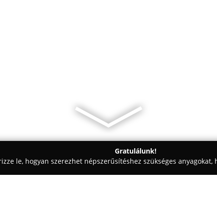
Gratulálunk!
rizze le, hogyan szerezhet népszerűsítéshez szükséges anyagokat, h
aiskolák - Dabas
Állateledel Bolt Dabas