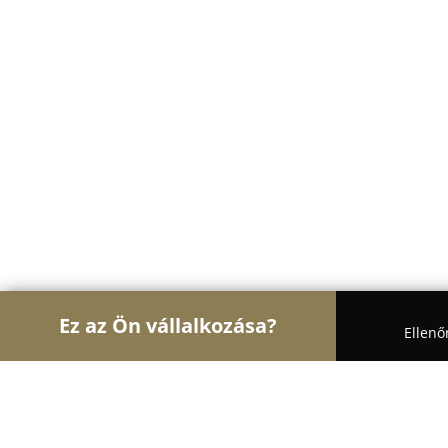
Ez az Ön vállalkozása?
Ellenő
Turul Állatok
Kutyakozmetikák, Állateledel, Kuty