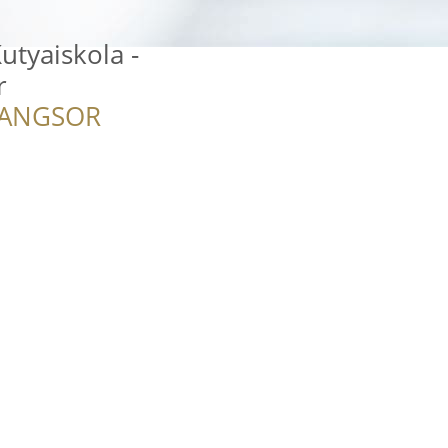
tyaiskola -
r
RANGSOR