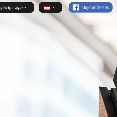
Bejelentkezés
gyéb iparágak