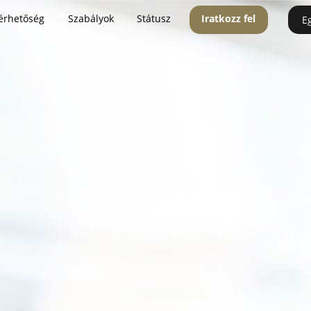
érhetőség
Szabályok
Státusz
Iratkozz fel
E