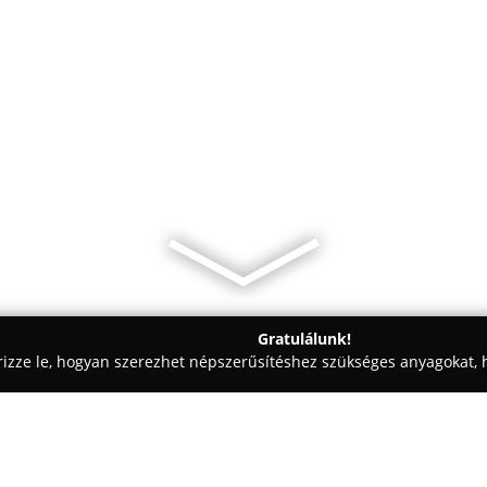
Gratulálunk!
rizze le, hogyan szerezhet népszerűsítéshez szükséges anyagokat, h
aiskolák - Székesfehérvár
Eb Harmónia Kutyaiskola - Székesfeh