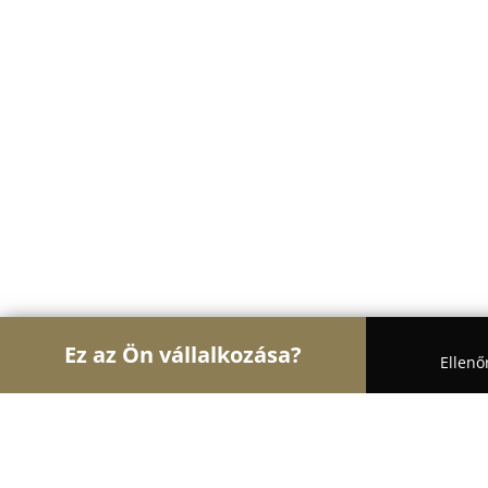
Ez az Ön vállalkozása?
Ellenő
Turul Állatok
Kutyakozmetikák, Állateledel, Kuty