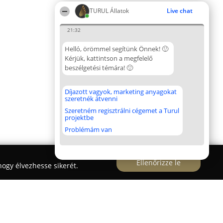
TURUL Állatok
Live chat
21:32
Helló, örömmel segítünk Önnek! 🙂
Kérjük, kattintson a megfelelő
beszélgetési témára! 🙂
Díjazott vagyok, marketing anyagokat
szeretnék átvenni
Szeretném regisztrálni cégemet a Turul
projektbe
Problémám van
Ellenőrizze le
ogy élvezhesse sikerét.
érvár