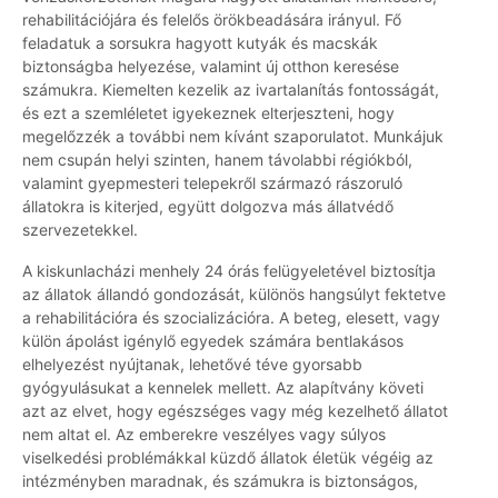
rehabilitációjára és felelős örökbeadására irányul. Fő
feladatuk a sorsukra hagyott kutyák és macskák
biztonságba helyezése, valamint új otthon keresése
számukra. Kiemelten kezelik az ivartalanítás fontosságát,
és ezt a szemléletet igyekeznek elterjeszteni, hogy
megelőzzék a további nem kívánt szaporulatot. Munkájuk
nem csupán helyi szinten, hanem távolabbi régiókból,
valamint gyepmesteri telepekről származó rászoruló
állatokra is kiterjed, együtt dolgozva más állatvédő
szervezetekkel.
A kiskunlacházi menhely 24 órás felügyeletével biztosítja
az állatok állandó gondozását, különös hangsúlyt fektetve
a rehabilitációra és szocializációra. A beteg, elesett, vagy
külön ápolást igénylő egyedek számára bentlakásos
elhelyezést nyújtanak, lehetővé téve gyorsabb
gyógyulásukat a kennelek mellett. Az alapítvány követi
azt az elvet, hogy egészséges vagy még kezelhető állatot
nem altat el. Az emberekre veszélyes vagy súlyos
viselkedési problémákkal küzdő állatok életük végéig az
intézményben maradnak, és számukra is biztonságos,