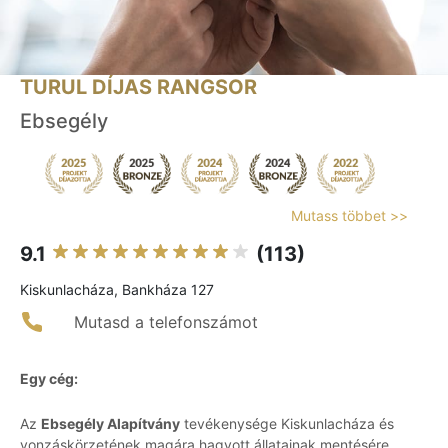
TURUL DÍJAS RANGSOR
Ebsegély
Mutass többet >>
9.1
(113)
Kiskunlacháza, Bankháza 127
Mutasd a telefonszámot
Egy cég:
Az
Ebsegély Alapítvány
tevékenysége Kiskunlacháza és
vonzáskörzetének magára hagyott állatainak mentésére,