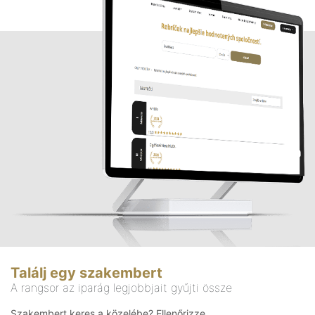
Találj egy szakembert
A rangsor az iparág legjobbjait gyűjti össze
Szakembert keres a közelébe? Ellenőrizze