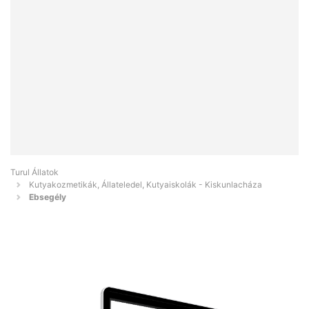
Turul Állatok
Kutyakozmetikák, Állateledel, Kutyaiskolák - Kiskunlacháza
Ebsegély