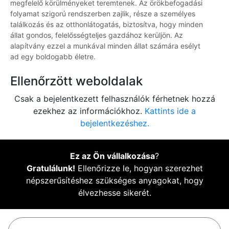
megfelelő körülményeket teremtenek. Az örökbefogadási
folyamat szigorú rendszerben zajlik, része a személyes
találkozás és az otthonlátogatás, biztosítva, hogy minden
állat gondos, felelősségteljes gazdához kerüljön. Az
alapítvány ezzel a munkával minden állat számára esélyt
ad egy boldogabb életre.
Ellenőrzött weboldalak
Csak a bejelentkezett felhasználók férhetnek hozzá
ezekhez az információkhoz.
Kattints ide a
bejelentkezéshez.
Ez az Ön vállalkozása
?
Gratulálunk!
Ellenőrizze le, hogyan szerezhet
népszerűsítéshez szükséges anyagokat, hogy
élvezhesse sikerét.